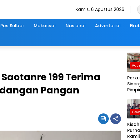
Kamis, 6 Agustus 2026
Pos Sulbar
Makassar
Nasional
Advertorial
Ekob
Adve
 Saotanre 199 Terima
Perku
Sinerg
adangan Pangan
Pimp
dan 
DPRD
Samb
Gow
Hang
Kunj
Kisah
Silat
Purna
Kapo
Ramli 
Wajo