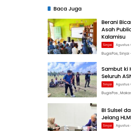
Baca Juga
Berani Bica
Asah Public
Kalamisu
Sinjai
Agustus 
BugisPos, Sinjai
Sambut ki 
Seluruh ASN
Sinjai
Agustus 
BugisPos , Maka
BI Sulsel d
Jelang HLM
Sinjai
Agustus 