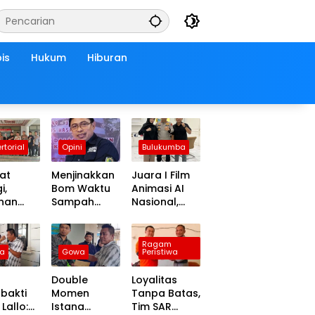
is
Hukum
Hiburan
rtorial
Opini
Bulukumba
at
Menjinakkan
Juara I Film
i,
Bom Waktu
Animasi AI
inan
Sampah
Nasional,
Anggota
Makassar:
Andi
 Wajo
Mengubah
Matahari
ut
Kepanikan
Dapat ki
Ragam
a
Gowa
Peristiwa
at
Publik
Tauwwa
ungan
Menjadi
Apresiasi
Double
Loyalitas
urahmi
Revolusi
Dari
bakti
Momen
Tanpa Batas,
lres
Berbasis RT
Kapolres
Lallo:
Istana
Tim SAR
 yang
Bulukumba