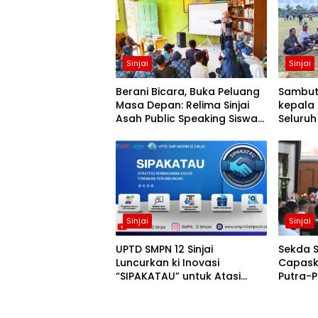
Sinjai
Sinjai
Berani Bicara, Buka Peluang
Sambut 
Masa Depan: Relima Sinjai
kepala 
Asah Public Speaking Siswa
Seluruh
di MTs Nurul Izzah Kalamisu
Alun-a
Sinjai
Sinjai
UPTD SMPN 12 Sinjai
Sekda S
Luncurkan ki Inovasi
Capask
“SIPAKATAU” untuk Atasi
Putra-P
Perundungan di Sekolah
Mengab