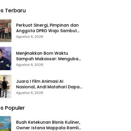
tup
Mappala:
Polda Sulsel
abdian
Syukuran
Raih
s Terbaru
n Pintu
Ultah ke-58
Apresiasi
kah
Ramli Lallo
Basarnas
Ditandai Aksi
atas
Perkuat Sinergi, Pimpinan dan
Berbagi
Evakuasi ATR
Anggota DPRD Wajo Sambut
Rumah
42
Hangat Kunjungan Silaturahmi
Agustus 6, 2026
Ibadah
Kapolres Wajo yang Baru
Menjinakkan Bom Waktu
Sampah Makassar: Mengubah
Kepanikan Publik Menjadi
Agustus 6, 2026
Revolusi Berbasis RT
Juara I Film Animasi AI
Nasional, Andi Matahari Dapat
ki Tauwwa Apresiasi Dari
Agustus 6, 2026
Kapolres Bulukumba
s Populer
Buah Ketekunan Bisnis Kuliner,
Owner Istana Mappala Ramli