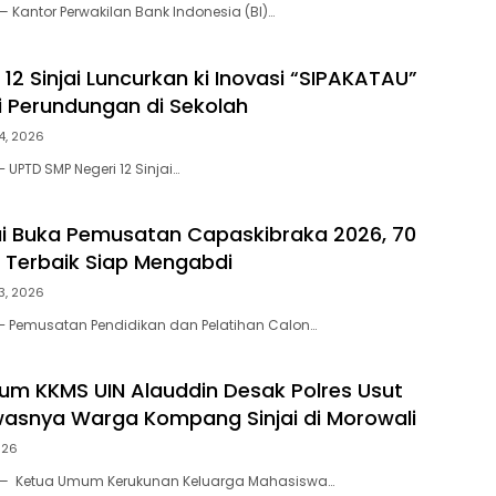
 — Kantor Perwakilan Bank Indonesia (BI)…
12 Sinjai Luncurkan ki Inovasi “SIPAKATAU”
i Perundungan di Sekolah
4, 2026
– UPTD SMP Negeri 12 Sinjai…
ai Buka Pemusatan Capaskibraka 2026, 70
i Terbaik Siap Mengabdi
3, 2026
i – Pemusatan Pendidikan dan Pelatihan Calon…
tum KKMS UIN Alauddin Desak Polres Usut
asnya Warga Kompang Sinjai di Morowali
2026
ai — Ketua Umum Kerukunan Keluarga Mahasiswa…