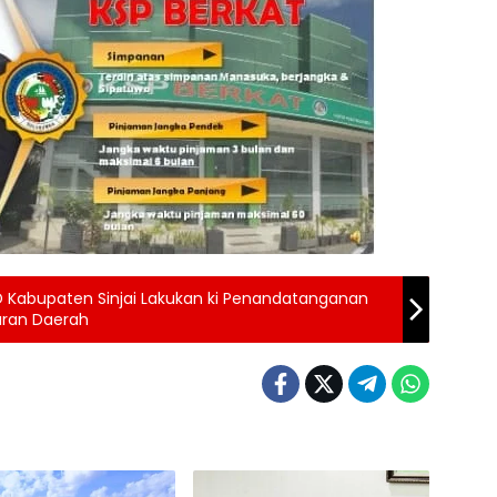
D Kabupaten Sinjai Lakukan ki Penandatanganan
uran Daerah