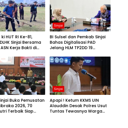
Sinjai
ki HUT RI Ke-81,
BI Sulsel dan Pemkab Sinjai
DLHK Sinjai Bersama
Bahas Digitalisasi PAD
 ASN Kerja Bakti di
Jelang HLM TP2DD 19
lun
Agustus
Sinjai
injai Buka Pemusatan
Apapi ! Ketum KKMS UIN
ibraka 2026, 70
Alauddin Desak Polres Usut
utri Terbaik Siap
Tuntas Tewasnya Warga
di
Kompang Sinjai di Morowali