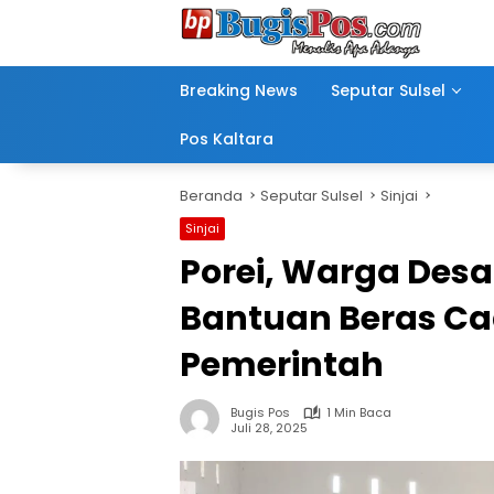
Langsung
ke
konten
Breaking News
Seputar Sulsel
Pos Kaltara
Beranda
Seputar Sulsel
Sinjai
Sinjai
Porei, Warga Desa
Bantuan Beras C
Pemerintah
Bugis Pos
1 Min Baca
Juli 28, 2025