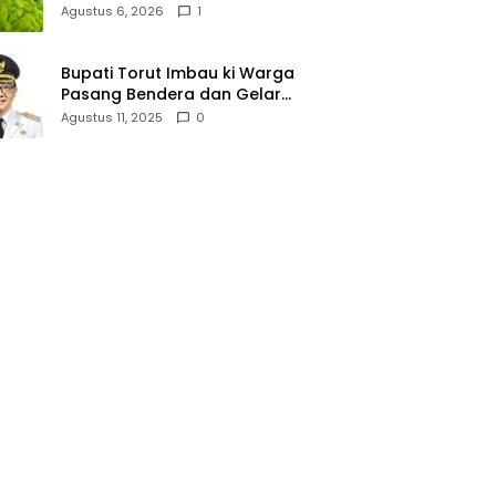
Lallo Tebar 520 Paket
Agustus 6, 2026
1
Sembako di Gowa
Bupati Torut Imbau ki Warga
Pasang Bendera dan Gelar
Lomba 17 Agustus
Agustus 11, 2025
0