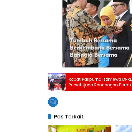
Rapat Paripurna Istimewa DPR
Persetujuan Rancangan Perat
Pos Terkait