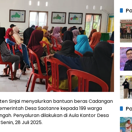
Menu
Baru
Peng
Po
denga
Sede
ten Sinjai menyalurkan bantuan beras Cadangan
Pemerintah Desa Saotanre kepada 199 warga
Po
ngah. Penyaluran dilakukan di Aula Kantor Desa
Senin, 28 Juli 2025.