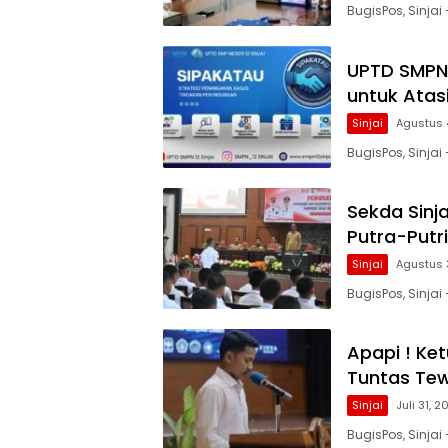
BugisPos, Sinjai
UPTD SMPN 
untuk Atas
Sinjai
Agustus 
BugisPos, Sinjai 
Sekda Sinj
Putra-Putr
Sinjai
Agustus 
BugisPos, Sinja
Apapi ! Ke
Tuntas Tew
Sinjai
Juli 31, 
BugisPos, Sinj