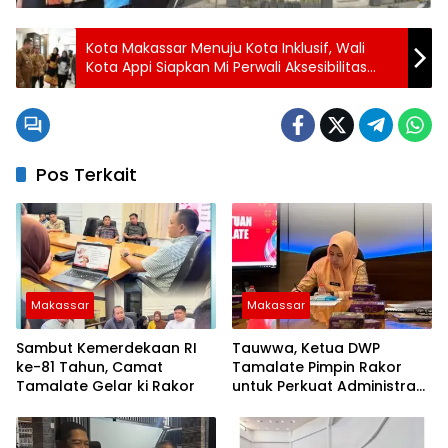
Kota Makassar Menuju Kota Inklusif, Wali
Kota Appi Siapkan Mi Perwali Aksesibilitas
untuk Semua
Pos Terkait
Makassar
Makassar
Sambut Kemerdekaan RI
Tauwwa, Ketua DWP
ke-81 Tahun, Camat
Tamalate Pimpin Rakor
Tamalate Gelar ki Rakor
untuk Perkuat Administrasi
dan Evaluasi Program