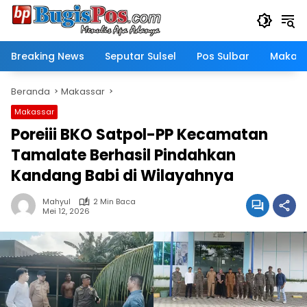
Langsung
ke
konten
Breaking News
Seputar Sulsel
Pos Sulbar
Makass
Beranda
Makassar
Makassar
Poreiii BKO Satpol-PP Kecamatan
Tamalate Berhasil Pindahkan
Kandang Babi di Wilayahnya
Mahyul
2 Min Baca
Mei 12, 2026