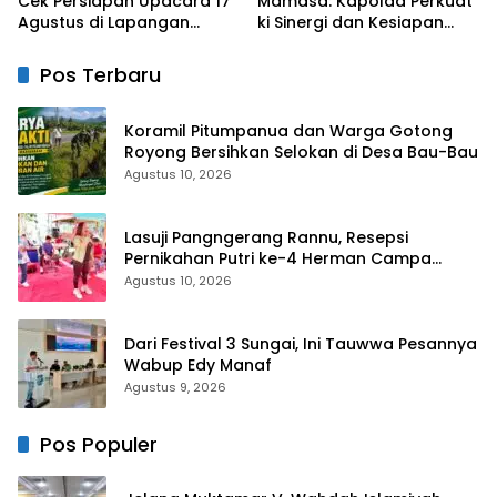
Cek Persiapan Upacara 17
Mamasa: Kapolda Perkuat
Agustus di Lapangan
ki Sinergi dan Kesiapan
Ahmad Kirang, Capai 80
Jaga Kamtibmas di
Persen
Wilayah
Pos Terbaru
Koramil Pitumpanua dan Warga Gotong
Royong Bersihkan Selokan di Desa Bau-Bau
Agustus 10, 2026
Lasuji Pangngerang Rannu, Resepsi
Pernikahan Putri ke-4 Herman Campa
Dihadiri Seniman
Agustus 10, 2026
Dari Festival 3 Sungai, Ini Tauwwa Pesannya
Wabup Edy Manaf
Agustus 9, 2026
Pos Populer