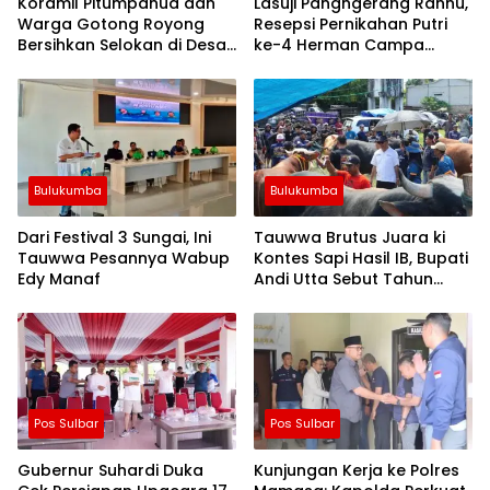
Koramil Pitumpanua dan
Lasuji Pangngerang Rannu,
Warga Gotong Royong
Resepsi Pernikahan Putri
Bersihkan Selokan di Desa
ke-4 Herman Campa
Bau-Bau
Dihadiri Seniman
Bulukumba
Bulukumba
Dari Festival 3 Sungai, Ini
Tauwwa Brutus Juara ki
Tauwwa Pesannya Wabup
Kontes Sapi Hasil IB, Bupati
Edy Manaf
Andi Utta Sebut Tahun
Depan Kita Bikin Skala
Lebih Besar
Pos Sulbar
Pos Sulbar
Gubernur Suhardi Duka
Kunjungan Kerja ke Polres