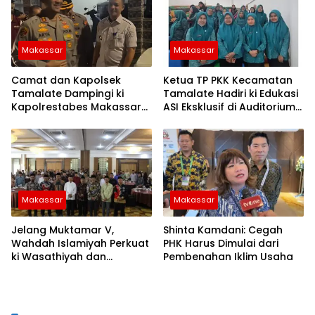
Makassar
Makassar
Camat dan Kapolsek
Ketua TP PKK Kecamatan
Tamalate Dampingi ki
Tamalate Hadiri ki Edukasi
Kapolrestabes Makassar
ASI Eksklusif di Auditorium
Serahkan Bantuan
TP PKK Kota Makassar
Sembako di Bontoduri
Makassar
Makassar
Jelang Muktamar V,
Shinta Kamdani: Cegah
Wahdah Islamiyah Perkuat
PHK Harus Dimulai dari
ki Wasathiyah dan
Pembenahan Iklim Usaha
Kebangsaan