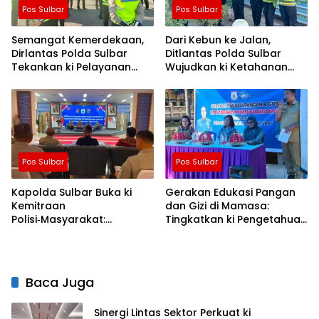
Pos Sulbar
Pos Sulbar
Semangat Kemerdekaan,
Dari Kebun ke Jalan,
Dirlantas Polda Sulbar
Ditlantas Polda Sulbar
Tekankan ki Pelayanan
Wujudkan ki Ketahanan
yang Lebih Humanis dan
Pangan Lewat Aksi Berbagi
Menyentuh Hati
untuk Masyarakat
Pos Sulbar
Pos Sulbar
Kapolda Sulbar Buka ki
Gerakan Edukasi Pangan
Kemitraan
dan Gizi di Mamasa:
Polisi‑Masyarakat:
Tingkatkan ki Pengetahuan
Bersama Putus Rantai
dan Keterampilan
Penularan TBC
Keluarga dalam
Pemenuhan Gizi
Baca Juga
Sinergi Lintas Sektor Perkuat ki