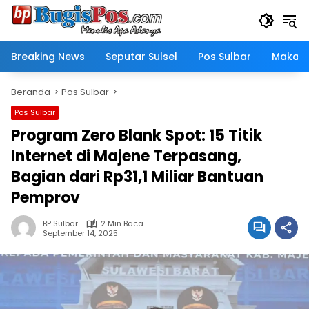
Langsung
ke
konten
Breaking News
Seputar Sulsel
Pos Sulbar
Makass
Beranda
Pos Sulbar
Pos Sulbar
Program Zero Blank Spot: 15 Titik
Internet di Majene Terpasang,
Bagian dari Rp31,1 Miliar Bantuan
Pemprov
BP Sulbar
2 Min Baca
September 14, 2025