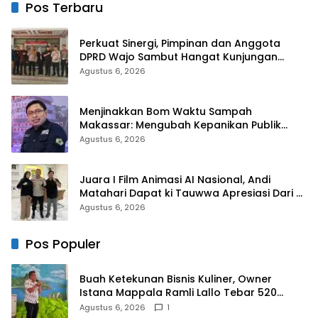
Ibadah
Pos Terbaru
Perkuat Sinergi, Pimpinan dan Anggota
DPRD Wajo Sambut Hangat Kunjungan
Silaturahmi Kapolres Wajo yang Baru
Agustus 6, 2026
Menjinakkan Bom Waktu Sampah
Makassar: Mengubah Kepanikan Publik
Menjadi Revolusi Berbasis RT
Agustus 6, 2026
Juara I Film Animasi AI Nasional, Andi
Matahari Dapat ki Tauwwa Apresiasi Dari
Kapolres Bulukumba
Agustus 6, 2026
Pos Populer
Buah Ketekunan Bisnis Kuliner, Owner
Istana Mappala Ramli Lallo Tebar 520
Paket Sembako di Gowa
Agustus 6, 2026
1