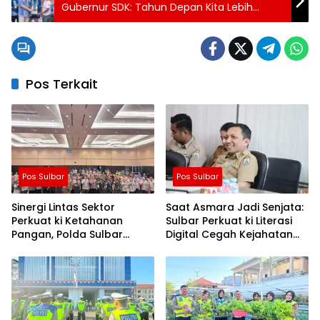
Gubernur SDK: Tahun Depan Kita Lebih
Meriahkan Lagi
Pos Terkait
Pos Sulbar
Pos Sulbar
Sinergi Lintas Sektor
Saat Asmara Jadi Senjata:
Perkuat ki Ketahanan
Sulbar Perkuat ki Literasi
Pangan, Polda Sulbar
Digital Cegah Kejahatan
Dukung Percepatan Cetak
Love Scamming
Sawah dan Mitigasi
Kekeringan