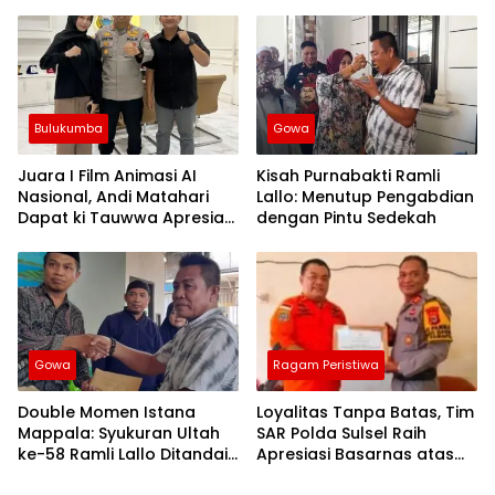
Silaturahmi Kapolres Wajo
Publik Menjadi Revolusi
yang Baru
Berbasis RT
Bulukumba
Gowa
Juara I Film Animasi AI
Kisah Purnabakti Ramli
Nasional, Andi Matahari
Lallo: Menutup Pengabdian
Dapat ki Tauwwa Apresiasi
dengan Pintu Sedekah
Dari Kapolres Bulukumba
Gowa
Ragam Peristiwa
Double Momen Istana
Loyalitas Tanpa Batas, Tim
Mappala: Syukuran Ultah
SAR Polda Sulsel Raih
ke-58 Ramli Lallo Ditandai
Apresiasi Basarnas atas
Aksi Berbagi Rumah
Evakuasi ATR 42