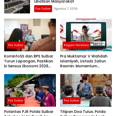
Libatkan Masyarakat
Pos Sulbar
Agustus 7, 2026
Pos Sulbar
Ragam Peristiwa
KominfoSS dan BPS Sulbar
Pra Muktamar V Wahdah
Turun Lapangan, Pastikan
Islamiyah, Ustadz Zaitun
ki Sensus Ekonomi 2026
Rasmin: Momentum
Berjalan Nyaman dan
Perkuat Konsolidasi dan
Akurat
Evaluasi Perjalanan
Dakwah
Pos Sulbar
Pos Sulbar
Polantas PJR Polda Sulbar
Titipan Doa Tulus: Polda