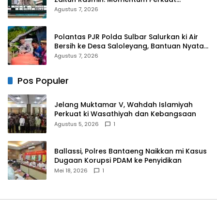
Konsolidasi dan Evaluasi Perjalanan
Agustus 7, 2026
Dakwah
Polantas PJR Polda Sulbar Salurkan ki Air
Bersih ke Desa Saloleyang, Bantuan Nyata
di Tengah Musim Kemarau
Agustus 7, 2026
Pos Populer
Jelang Muktamar V, Wahdah Islamiyah
Perkuat ki Wasathiyah dan Kebangsaan
Agustus 5, 2026
1
Ballassi, Polres Bantaeng Naikkan mi Kasus
Dugaan Korupsi PDAM ke Penyidikan
Mei 18, 2026
1