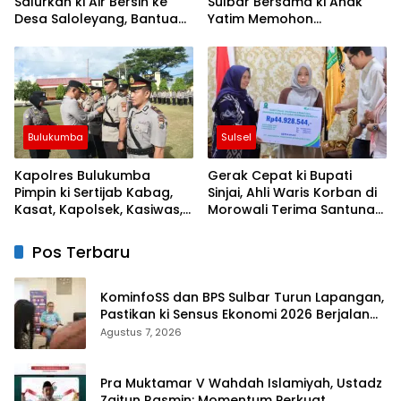
Salurkan ki Air Bersih ke
Sulbar Bersama ki Anak
Desa Saloleyang, Bantuan
Yatim Memohon
Nyata di Tengah Musim
Keberkahan Keamanan
Kemarau
Negeri
Bulukumba
Sulsel
Kapolres Bulukumba
Gerak Cepat ki Bupati
Pimpin ki Sertijab Kabag,
Sinjai, Ahli Waris Korban di
Kasat, Kapolsek, Kasiwas,
Morowali Terima Santunan
dan Pelantikan Kasi Humas
Kematian dari BPJS
Ketenagakerjaan
Pos Terbaru
KominfoSS dan BPS Sulbar Turun Lapangan,
Pastikan ki Sensus Ekonomi 2026 Berjalan
Nyaman dan Akurat
Agustus 7, 2026
Pra Muktamar V Wahdah Islamiyah, Ustadz
Zaitun Rasmin: Momentum Perkuat