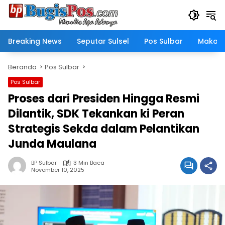
Langsung
ke
konten
Breaking News
Seputar Sulsel
Pos Sulbar
Makass
Beranda
Pos Sulbar
Pos Sulbar
Proses dari Presiden Hingga Resmi
Dilantik, SDK Tekankan ki Peran
Strategis Sekda dalam Pelantikan
Junda Maulana
BP Sulbar
3 Min Baca
November 10, 2025