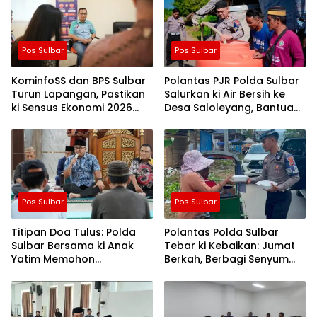
Pos Sulbar
Pos Sulbar
KominfoSS dan BPS Sulbar
Polantas PJR Polda Sulbar
Turun Lapangan, Pastikan
Salurkan ki Air Bersih ke
ki Sensus Ekonomi 2026
Desa Saloleyang, Bantuan
Berjalan Nyaman dan
Nyata di Tengah Musim
Akurat
Kemarau
Pos Sulbar
Pos Sulbar
Titipan Doa Tulus: Polda
Polantas Polda Sulbar
Sulbar Bersama ki Anak
Tebar ki Kebaikan: Jumat
Yatim Memohon
Berkah, Berbagi Senyum
Keberkahan Keamanan
dan Peduli Sepenuh Hati
Negeri