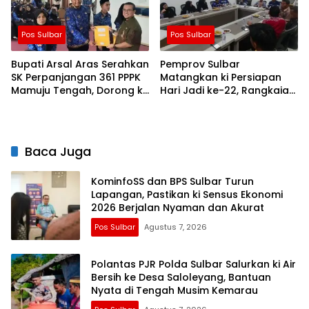
Pos Sulbar
Pos Sulbar
Bupati Arsal Aras Serahkan
Pemprov Sulbar
SK Perpanjangan 361 PPPK
Matangkan ki Persiapan
Mamuju Tengah, Dorong ki
Hari Jadi ke-22, Rangkaian
Kebijakan Belanja Pegawai
Kegiatan Libatkan
Lebih Fleksibel
Masyarakat
Baca Juga
KominfoSS dan BPS Sulbar Turun
Lapangan, Pastikan ki Sensus Ekonomi
2026 Berjalan Nyaman dan Akurat
Pos Sulbar
Agustus 7, 2026
Polantas PJR Polda Sulbar Salurkan ki Air
Bersih ke Desa Saloleyang, Bantuan
Nyata di Tengah Musim Kemarau