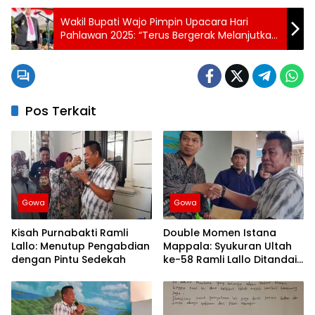
Wakil Bupati Wajo Pimpin Upacara Hari
Pahlawan 2025: “Terus Bergerak Melanjutkan
Perjuangan”
Pos Terkait
Gowa
Gowa
Kisah Purnabakti Ramli
Double Momen Istana
Lallo: Menutup Pengabdian
Mappala: Syukuran Ultah
dengan Pintu Sedekah
ke-58 Ramli Lallo Ditandai
Aksi Berbagi Rumah
Ibadah