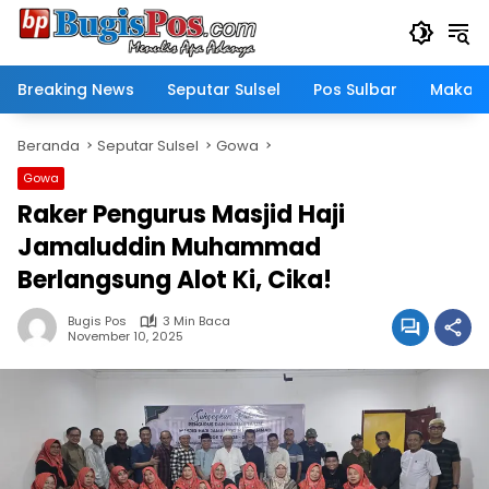
Langsung
ke
konten
Breaking News
Seputar Sulsel
Pos Sulbar
Makass
Beranda
Seputar Sulsel
Gowa
Gowa
Raker Pengurus Masjid Haji
Jamaluddin Muhammad
Berlangsung Alot Ki, Cika!
Bugis Pos
3 Min Baca
November 10, 2025