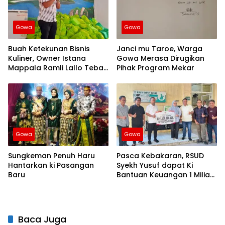
Gowa
Gowa
Buah Ketekunan Bisnis
Janci mu Taroe, Warga
Kuliner, Owner Istana
Gowa Merasa Dirugikan
Mappala Ramli Lallo Tebar
Pihak Program Mekar
520 Paket Sembako di
Gowa
Gowa
Gowa
Sungkeman Penuh Haru
Pasca Kebakaran, RSUD
Hantarkan ki Pasangan
Syekh Yusuf dapat Ki
Baru
Bantuan Keuangan 1 Miliar
dari Pemprov Sulsel
Baca Juga