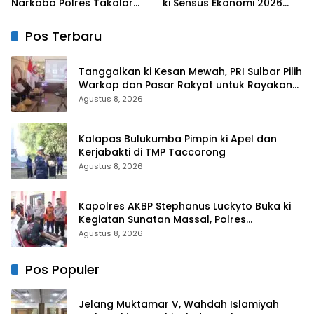
Narkoba Polres Takalar
ki Sensus Ekonomi 2026
Sebut Hoax
Berjalan Nyaman dan
Akurat
Pos Terbaru
Tanggalkan ki Kesan Mewah, PRI Sulbar Pilih
Warkop dan Pasar Rakyat untuk Rayakan
HUT Ke-1
Agustus 8, 2026
Kalapas Bulukumba Pimpin ki Apel dan
Kerjabakti di TMP Taccorong
Agustus 8, 2026
Kapolres AKBP Stephanus Luckyto Buka ki
Kegiatan Sunatan Massal, Polres
Bulukumba Kerjasama dengan Pemuda
Agustus 8, 2026
Pancasila
Pos Populer
Jelang Muktamar V, Wahdah Islamiyah