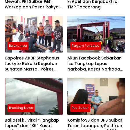
Mewah, PRI Sulbar Pilih
ki Apel dan Kerjabakti di
Warkop dan Pasar Rakyat
TMP Taccorong
untuk Rayakan HUT Ke-1
Bulukumba
Ragam Peristiwa
Kapolres AKBP Stephanus
Akun Facebook Sebarkan
Luckyto Buka ki Kegiatan
Isu Tangkap Lepas
Sunatan Massal, Polres
Narkoba, Kasat Narkoba
Bulukumba Kerjasama
Polres Takalar: Itu Hoax
dengan Pemuda Pancasila
dan Fitnah
Breaking News
Pos Sulbar
Ballassi ki, Viral “Tangkap
KominfoSS dan BPS Sulbar
Lepas” dan “86” Kasat
Turun Lapangan, Pastikan