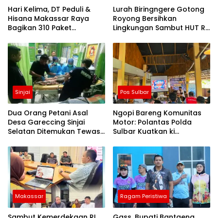
Hari Kelima, DT Peduli &
Lurah Biringngere Gotong
Hisana Makassar Raya
Royong Bersihkan
Bagikan 310 Paket
Lingkungan Sambut HUT RI
Makanan untuk Korban
ke-81
Kebakaran Tallo
Sinjai
Pos Sulbar
Dua Orang Petani Asal
Ngopi Bareng Komunitas
Desa Gareccing Sinjai
Motor: Polantas Polda
Selatan Ditemukan Tewas,
Sulbar Kuatkan ki
Diduga “Kennaki Strom
Semangat Merah Putih dan
Kasian”
Keselamatan
Makassar
Ragam Peristiwa
Sambut Kemerdekaan RI
Gass, Bupati Bantaeng