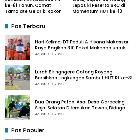
ke-81 Tahun, Camat
Lepas ki Peserta BRC di
Tamalate Gelar ki Rakor
Momentum HUT ke-10
Pos Terbaru
Hari Kelima, DT Peduli & Hisana Makassar
Raya Bagikan 310 Paket Makanan untuk
Korban Kebakaran Tallo
Agustus 9, 2026
Lurah Biringngere Gotong Royong
Bersihkan Lingkungan Sambut HUT RI ke-81
Agustus 9, 2026
Dua Orang Petani Asal Desa Gareccing
Sinjai Selatan Ditemukan Tewas, Diduga
“Kennaki Strom Kasian”
Agustus 9, 2026
Pos Populer