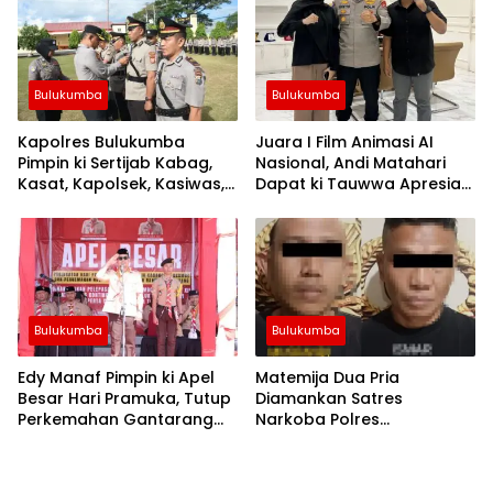
Bulukumba
Bulukumba
Kapolres Bulukumba
Juara I Film Animasi AI
Pimpin ki Sertijab Kabag,
Nasional, Andi Matahari
Kasat, Kapolsek, Kasiwas,
Dapat ki Tauwwa Apresiasi
dan Pelantikan Kasi Humas
Dari Kapolres Bulukumba
Bulukumba
Bulukumba
Edy Manaf Pimpin ki Apel
Matemija Dua Pria
Besar Hari Pramuka, Tutup
Diamankan Satres
Perkemahan Gantarang
Narkoba Polres
dan Lepas Kontingen
Bulukumba, Turut Disita
Jamnas XII 2026
Satu Sachet Diduga Sabu.