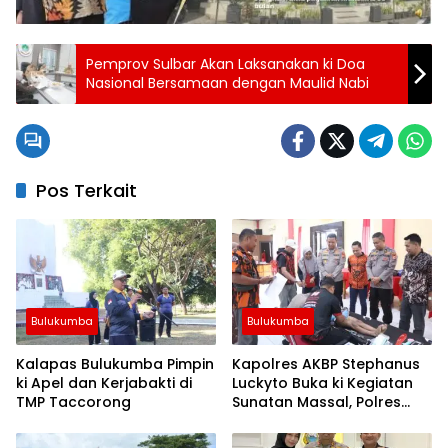
Pemprov Sulbar Akan Laksanakan ki Doa
Nasional Bersamaan dengan Maulid Nabi
Pos Terkait
Bulukumba
Bulukumba
Kalapas Bulukumba Pimpin
Kapolres AKBP Stephanus
ki Apel dan Kerjabakti di
Luckyto Buka ki Kegiatan
TMP Taccorong
Sunatan Massal, Polres
Bulukumba Kerjasama
dengan Pemuda Pancasila