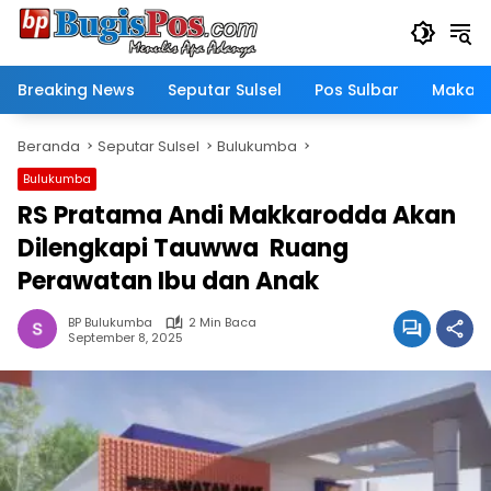
Langsung
ke
konten
Breaking News
Seputar Sulsel
Pos Sulbar
Makass
Beranda
Seputar Sulsel
Bulukumba
Bulukumba
RS Pratama Andi Makkarodda Akan
Dilengkapi Tauwwa Ruang
Perawatan Ibu dan Anak
BP Bulukumba
2 Min Baca
September 8, 2025