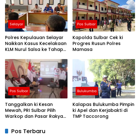
Selayar
Pos Sulbar
Polres Kepulauan Selayar
Kapolda Sulbar Cek ki
Naikkan Kasus Kecelakaan
Progres Rusun Polres
KLM Nurul Salsa ke Tahap
Mamasa
Penyidikan
Pos Sulbar
Bulukumba
Tanggalkan ki Kesan
Kalapas Bulukumba Pimpin
Mewah, PRI Sulbar Pilih
ki Apel dan Kerjabakti di
Warkop dan Pasar Rakyat
TMP Taccorong
untuk Rayakan HUT Ke-1
Pos Terbaru