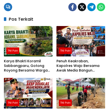
Pos Terkait
TNI Polri
TNI Polri
Karya Bhakti Koramil
Penuh Keakraban,
Sabbangparu, Gotong
Kapolres Wajo Bersama
Royong Bersama Warga
Awak Media Bangun
Demi Kemudahan Petani
Kemitraan yang Harmonis
TNI Polri
TNI Polri