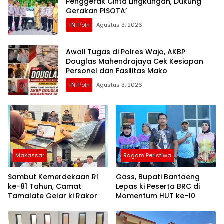
Penggerak Cinta Lingkungan, Dukung
Gerakan PISOTA’
TNI Polri
Agustus 3, 2026
Awali Tugas di Polres Wajo, AKBP
Douglas Mahendrajaya Cek Kesiapan
Personel dan Fasilitas Mako
TNI Polri
Agustus 3, 2026
Makassar
Ragam Peristiwa
Sambut Kemerdekaan RI
Gass, Bupati Bantaeng
ke-81 Tahun, Camat
Lepas ki Peserta BRC di
Tamalate Gelar ki Rakor
Momentum HUT ke-10