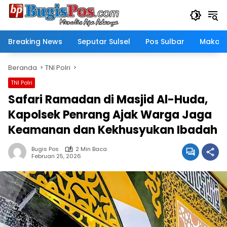
Langsung
ke
konten
Breaking News
Seputar Sulsel
Pos Sulbar
Makass
Beranda
TNI Polri
TNI Polri
Safari Ramadan di Masjid Al-Huda,
Kapolsek Penrang Ajak Warga Jaga
Keamanan dan Kekhusyukan Ibadah
Bugis Pos
2 Min Baca
Februari 25, 2026