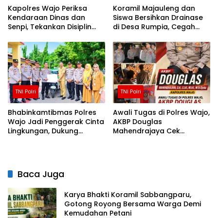
Kapolres Wajo Periksa
Koramil Majauleng dan
Kendaraan Dinas dan
Siswa Bersihkan Drainase
Senpi, Tekankan Disiplin
di Desa Rumpia, Cegah
serta Tanggung Jawab
Genangan Saat Hujan
Personel
TNI Polri
TNI Polri
Bhabinkamtibmas Polres
Awali Tugas di Polres Wajo,
Wajo Jadi Penggerak Cinta
AKBP Douglas
Lingkungan, Dukung
Mahendrajaya Cek
Gerakan PISOTA’
Kesiapan Personel dan
Fasilitas Mako
Baca Juga
Karya Bhakti Koramil Sabbangparu,
Gotong Royong Bersama Warga Demi
Kemudahan Petani