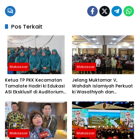
Pos Terkait
Makassar
Makassar
Ketua TP PKK Kecamatan
Jelang Muktamar V,
Tamalate Hadiri ki Edukasi
Wahdah Islamiyah Perkuat
ASI Eksklusif di Auditorium
ki Wasathiyah dan
TP PKK Kota Makassar
Kebangsaan
Makassar
Makassar