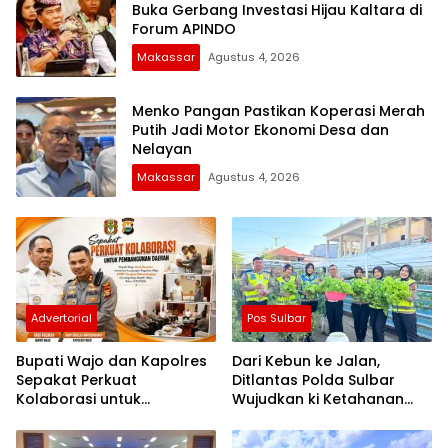
Buka Gerbang Investasi Hijau Kaltara di
Forum APINDO
Makassar
Agustus 4, 2026
Menko Pangan Pastikan Koperasi Merah
Putih Jadi Motor Ekonomi Desa dan
Nelayan
Makassar
Agustus 4, 2026
Advertorial
Pos Sulbar
Bupati Wajo dan Kapolres
Dari Kebun ke Jalan,
Sepakat Perkuat
Ditlantas Polda Sulbar
Kolaborasi untuk
Wujudkan ki Ketahanan
Pembangunan Daerah
Pangan Lewat Aksi Berbagi
untuk Masyarakat