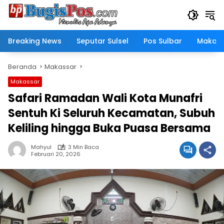
Langsung
ke
konten
Breaking News
Seputar Sulsel
Pos Sulbar
Makass
Beranda
Makassar
Makassar
Safari Ramadan Wali Kota Munafri
Sentuh Ki Seluruh Kecamatan, Subuh
Keliling hingga Buka Puasa Bersama
Mahyul
3 Min Baca
Februari 20, 2026