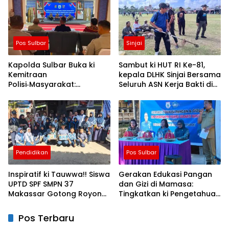
Pos Sulbar
Sinjai
Kapolda Sulbar Buka ki
Sambut ki HUT RI Ke-81,
Kemitraan
kepala DLHK Sinjai Bersama
Polisi‑Masyarakat:
Seluruh ASN Kerja Bakti di
Bersama Putus Rantai
Alun-alun
Penularan TBC
Pendidikan
Pos Sulbar
Inspiratif ki Tauwwa!! Siswa
Gerakan Edukasi Pangan
UPTD SPF SMPN 37
dan Gizi di Mamasa:
Makassar Gotong Royong
Tingkatkan ki Pengetahuan
Bantu Korban Kebakaran
dan Keterampilan
Keluarga dalam
Pos Terbaru
Pemenuhan Gizi