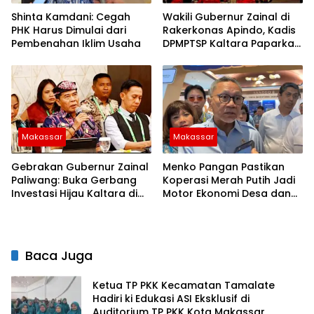
Shinta Kamdani: Cegah
Wakili Gubernur Zainal di
PHK Harus Dimulai dari
Rakerkonas Apindo, Kadis
Pembenahan Iklim Usaha
DPMPTSP Kaltara Paparkan
Potensi Investasi Strategis
Makassar
Makassar
Gebrakan Gubernur Zainal
Menko Pangan Pastikan
Paliwang: Buka Gerbang
Koperasi Merah Putih Jadi
Investasi Hijau Kaltara di
Motor Ekonomi Desa dan
Forum APINDO
Nelayan
Baca Juga
Ketua TP PKK Kecamatan Tamalate
Hadiri ki Edukasi ASI Eksklusif di
Auditorium TP PKK Kota Makassar