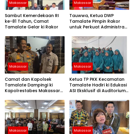
Makassar
Makassar
Sambut Kemerdekaan RI
Tauwwa, Ketua DWP
ke-81 Tahun, Camat
Tamalate Pimpin Rakor
Tamalate Gelar ki Rakor
untuk Perkuat Administrasi
dan Evaluasi Program
Makassar
Makassar
Camat dan Kapolsek
Ketua TP PKK Kecamatan
Tamalate Dampingi ki
Tamalate Hadiri ki Edukasi
Kapolrestabes Makassar
ASI Eksklusif di Auditorium
Serahkan Bantuan
TP PKK Kota Makassar
Sembako di Bontoduri
Makassar
Makassar