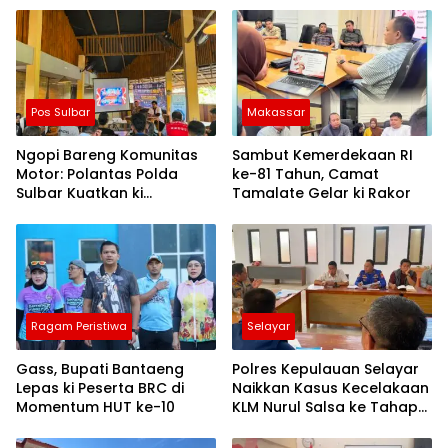
Pos Sulbar
Makassar
Ngopi Bareng Komunitas
Sambut Kemerdekaan RI
Motor: Polantas Polda
ke-81 Tahun, Camat
Sulbar Kuatkan ki
Tamalate Gelar ki Rakor
Semangat Merah Putih dan
Keselamatan
Ragam Peristiwa
Selayar
Gass, Bupati Bantaeng
Polres Kepulauan Selayar
Lepas ki Peserta BRC di
Naikkan Kasus Kecelakaan
Momentum HUT ke-10
KLM Nurul Salsa ke Tahap
Penyidikan