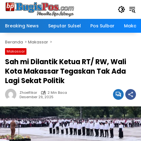
Langsung
ke
konten
Breaking News
Seputar Sulsel
Pos Sulbar
Makass
Beranda
Makassar
Makassar
Sah mi Dilantik Ketua RT/ RW, Wali
Kota Makassar Tegaskan Tak Ada
Lagi Sekat Politik
Zhoelfikar
2 Min Baca
Desember 29, 2025