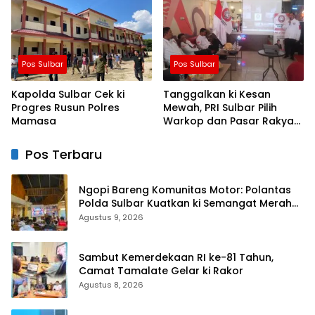
Pos Sulbar
Pos Sulbar
Kapolda Sulbar Cek ki
Tanggalkan ki Kesan
Progres Rusun Polres
Mewah, PRI Sulbar Pilih
Mamasa
Warkop dan Pasar Rakyat
untuk Rayakan HUT Ke-1
Pos Terbaru
Ngopi Bareng Komunitas Motor: Polantas
Polda Sulbar Kuatkan ki Semangat Merah
Putih dan Keselamatan
Agustus 9, 2026
Sambut Kemerdekaan RI ke-81 Tahun,
Camat Tamalate Gelar ki Rakor
Agustus 8, 2026