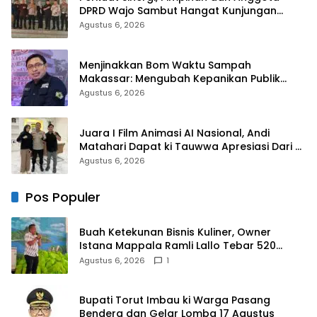
DPRD Wajo Sambut Hangat Kunjungan
Silaturahmi Kapolres Wajo yang Baru
Agustus 6, 2026
Menjinakkan Bom Waktu Sampah
Makassar: Mengubah Kepanikan Publik
Menjadi Revolusi Berbasis RT
Agustus 6, 2026
Juara I Film Animasi AI Nasional, Andi
Matahari Dapat ki Tauwwa Apresiasi Dari
Kapolres Bulukumba
Agustus 6, 2026
Pos Populer
Buah Ketekunan Bisnis Kuliner, Owner
Istana Mappala Ramli Lallo Tebar 520
Paket Sembako di Gowa
Agustus 6, 2026
1
Bupati Torut Imbau ki Warga Pasang
Bendera dan Gelar Lomba 17 Agustus