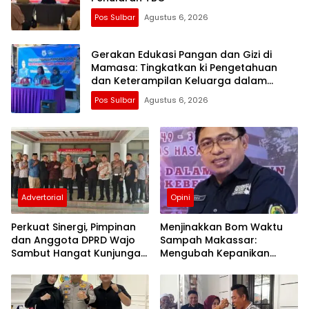
Pos Sulbar
Agustus 6, 2026
Gerakan Edukasi Pangan dan Gizi di
Mamasa: Tingkatkan ki Pengetahuan
dan Keterampilan Keluarga dalam
Pemenuhan Gizi
Pos Sulbar
Agustus 6, 2026
Advertorial
Opini
Perkuat Sinergi, Pimpinan
Menjinakkan Bom Waktu
dan Anggota DPRD Wajo
Sampah Makassar:
Sambut Hangat Kunjungan
Mengubah Kepanikan
Silaturahmi Kapolres Wajo
Publik Menjadi Revolusi
yang Baru
Berbasis RT