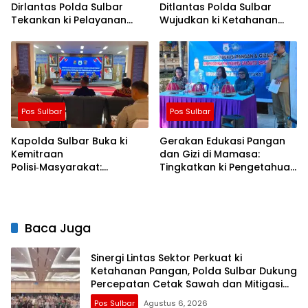
Dirlantas Polda Sulbar
Ditlantas Polda Sulbar
Tekankan ki Pelayanan
Wujudkan ki Ketahanan
yang Lebih Humanis dan
Pangan Lewat Aksi Berbagi
Menyentuh Hati
untuk Masyarakat
Pos Sulbar
Pos Sulbar
Kapolda Sulbar Buka ki
Gerakan Edukasi Pangan
Kemitraan
dan Gizi di Mamasa:
Polisi‑Masyarakat:
Tingkatkan ki Pengetahuan
Bersama Putus Rantai
dan Keterampilan
Penularan TBC
Keluarga dalam
Pemenuhan Gizi
Baca Juga
Sinergi Lintas Sektor Perkuat ki
Ketahanan Pangan, Polda Sulbar Dukung
Percepatan Cetak Sawah dan Mitigasi
Kekeringan
Pos Sulbar
Agustus 6, 2026