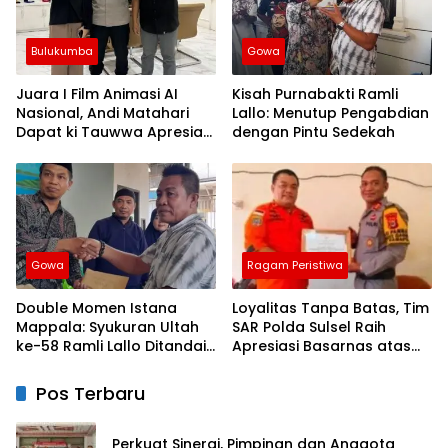
Bulukumba
Gowa
Juara I Film Animasi AI
Kisah Purnabakti Ramli
Nasional, Andi Matahari
Lallo: Menutup Pengabdian
Dapat ki Tauwwa Apresiasi
dengan Pintu Sedekah
Dari Kapolres Bulukumba
Gowa
Ragam Peristiwa
Double Momen Istana
Loyalitas Tanpa Batas, Tim
Mappala: Syukuran Ultah
SAR Polda Sulsel Raih
ke-58 Ramli Lallo Ditandai
Apresiasi Basarnas atas
Aksi Berbagi Rumah
Evakuasi ATR 42
Ibadah
Pos Terbaru
Perkuat Sinergi, Pimpinan dan Anggota