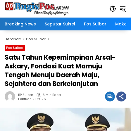
Langsung
ke
konten
Breaking News
Seputar Sulsel
Pos Sulbar
Makass
Beranda
Pos Sulbar
Pos Sulbar
Satu Tahun Kepemimpinan Arsal-
Askary, Fondasi Kuat Mamuju
Tengah Menuju Daerah Maju,
Sejahtera dan Berkelanjutan
BP Sulbar
3 Min Baca
Februari 21, 2026