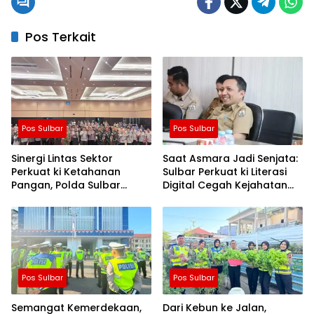
Pos Terkait
Pos Sulbar
Pos Sulbar
Sinergi Lintas Sektor
Saat Asmara Jadi Senjata:
Perkuat ki Ketahanan
Sulbar Perkuat ki Literasi
Pangan, Polda Sulbar
Digital Cegah Kejahatan
Dukung Percepatan Cetak
Love Scamming
Sawah dan Mitigasi
Kekeringan
Pos Sulbar
Pos Sulbar
Semangat Kemerdekaan,
Dari Kebun ke Jalan,