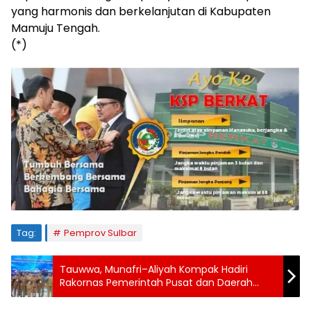
yang harmonis dan berkelanjutan di Kabupaten
Mamuju Tengah.
(*)
Tag:
Pemprov Sulbar
Tauwwa, Munafri–Aliyah Kompak Hadiri
Rakornas Pemerintah Pusat dan Daerah
2026 Dibuka Presiden Prabowo