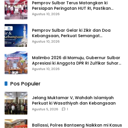
Pemprov Sulbar Terus Matangkan ki
Persiapan Peringatan HUT RI, Pastikan
Berjalan Lancar
Agustus 10, 2026
Pemprov Sulbar Gelar ki Zikir dan Doa
Kebangsaan, Perkuat Semangat
Kemerdekaan dan Persatuan
Agustus 10, 2026
Malimbo 2026 di Mamuju, Gubernur Sulbar
Apresiasi ki Anggota DPR RI Zulfikar Suhardi,
Petani Mamuju Dapat Alsintan dan Pupuk
Agustus 10, 2026
Pos Populer
Jelang Muktamar V, Wahdah Islamiyah
Perkuat ki Wasathiyah dan Kebangsaan
Agustus 5, 2026
1
Ballassi, Polres Bantaeng Naikkan mi Kasus