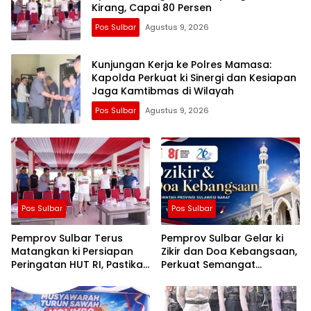
Kirang, Capai 80 Persen
Pos Sulbar
Agustus 9, 2026
Kunjungan Kerja ke Polres Mamasa:
Kapolda Perkuat ki Sinergi dan Kesiapan
Jaga Kamtibmas di Wilayah
Pos Sulbar
Agustus 9, 2026
Pos Sulbar
Pos Sulbar
Pemprov Sulbar Terus
Pemprov Sulbar Gelar ki
Matangkan ki Persiapan
Zikir dan Doa Kebangsaan,
Peringatan HUT RI, Pastikan
Perkuat Semangat
Berjalan Lancar
Kemerdekaan dan
Persatuan