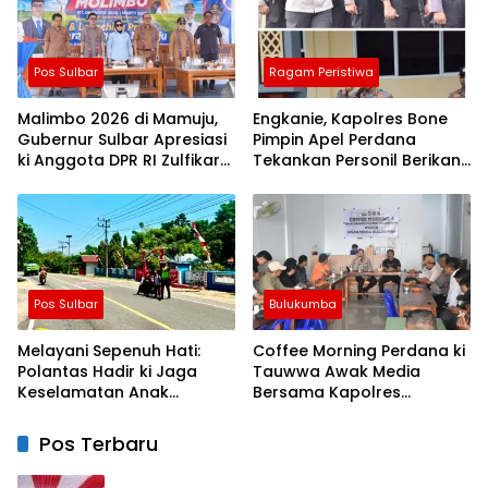
Pos Sulbar
Ragam Peristiwa
Malimbo 2026 di Mamuju,
Engkanie, Kapolres Bone
Gubernur Sulbar Apresiasi
Pimpin Apel Perdana
ki Anggota DPR RI Zulfikar
Tekankan Personil Berikan
Suhardi, Petani Mamuju
Pelayanan Terbaik
Dapat Alsintan dan Pupuk
Pos Sulbar
Bulukumba
Melayani Sepenuh Hati:
Coffee Morning Perdana ki
Polantas Hadir ki Jaga
Tauwwa Awak Media
Keselamatan Anak
Bersama Kapolres
Sekolah, Tanamkan
Bulukumba AKBP
Budaya Tertib Sejak Dini
Stephanus Luckyto
Pos Terbaru