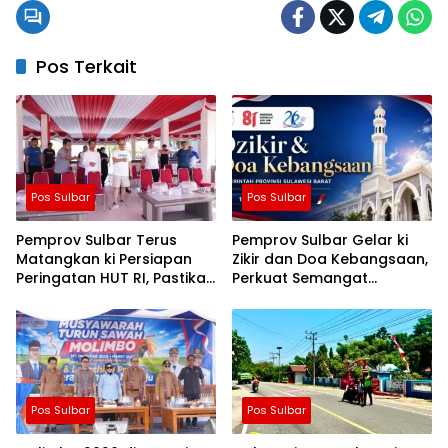
Pos Terkait
Pos Sulbar
Pos Sulbar
Pemprov Sulbar Terus
Pemprov Sulbar Gelar ki
Matangkan ki Persiapan
Zikir dan Doa Kebangsaan,
Peringatan HUT RI, Pastikan
Perkuat Semangat
Berjalan Lancar
Kemerdekaan dan
Persatuan
Pos Sulbar
Pos Sulbar