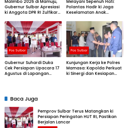
Malimbo 2026 di Mamuju,
Melayani Sepenuh Hati:
Gubernur Sulbar Apresiasi
Polantas Hadir ki Jaga
ki Anggota DPR RI Zulfikar
Keselamatan Anak
Suhardi, Petani Mamuju
Sekolah, Tanamkan
Dapat Alsintan dan Pupuk
Budaya Tertib Sejak Dini
Pos Sulbar
Pos Sulbar
Gubernur Suhardi Duka
Kunjungan Kerja ke Polres
Cek Persiapan Upacara 17
Mamasa: Kapolda Perkuat
Agustus di Lapangan
ki Sinergi dan Kesiapan
Ahmad Kirang, Capai 80
Jaga Kamtibmas di
Persen
Wilayah
Baca Juga
Pemprov Sulbar Terus Matangkan ki
Persiapan Peringatan HUT RI, Pastikan
Berjalan Lancar