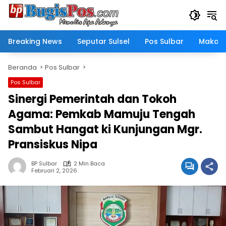
Langsung
ke
konten
Breaking News
Seputar Sulsel
Pos Sulbar
Makass
Beranda
Pos Sulbar
Pos Sulbar
Sinergi Pemerintah dan Tokoh
Agama: Pemkab Mamuju Tengah
Sambut Hangat ki Kunjungan Mgr.
Pransiskus Nipa
BP Sulbar
2 Min Baca
Februari 2, 2026