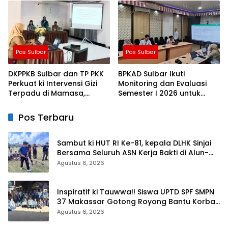
Keluarga dalam
Tetap Dimatangkan
Pemenuhan Gizi
Pos Sulbar
Pos Sulbar
DKPPKB Sulbar dan TP PKK
BPKAD Sulbar Ikuti
Perkuat ki Intervensi Gizi
Monitoring dan Evaluasi
Terpadu di Mamasa,
Semester I 2026 untuk
Wujudkan Generasi Sulbar
Optimalkan ki Kinerja dan
Maju dan Sejahtera
Penyerapan Anggaran
Pos Terbaru
Sambut ki HUT RI Ke-81, kepala DLHK Sinjai
Bersama Seluruh ASN Kerja Bakti di Alun-
alun
Agustus 6, 2026
Inspiratif ki Tauwwa!! Siswa UPTD SPF SMPN
37 Makassar Gotong Royong Bantu Korban
Kebakaran
Agustus 6, 2026