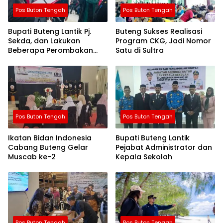
Pos Buton Tengah
Pos Buton Tengah
Bupati Buteng Lantik Pj.
Buteng Sukses Realisasi
Sekda, dan Lakukan
Program CKG, Jadi Nomor
Beberapa Perombakan
Satu di Sultra
Pejabat Daerah
Pos Buton Tengah
Pos Buton Tengah
Ikatan Bidan Indonesia
Bupati Buteng Lantik
Cabang Buteng Gelar
Pejabat Administrator dan
Muscab ke-2
Kepala Sekolah
Pos Buton Tengah
Pos Buton Tengah