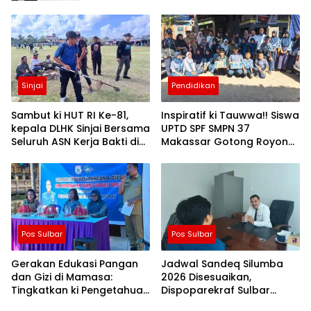
Sinjai
Pendidikan
Sambut ki HUT RI Ke-81,
Inspiratif ki Tauwwa!! Siswa
kepala DLHK Sinjai Bersama
UPTD SPF SMPN 37
Seluruh ASN Kerja Bakti di
Makassar Gotong Royong
Alun-alun
Bantu Korban Kebakaran
Pos Sulbar
Pos Sulbar
Gerakan Edukasi Pangan
Jadwal Sandeq Silumba
dan Gizi di Mamasa:
2026 Disesuaikan,
Tingkatkan ki Pengetahuan
Dispoparekraf Sulbar
dan Keterampilan
Pastikan ki Persiapan