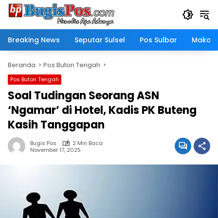
Langsung
ke
konten
Breaking News
Seputar Sulsel
Pos Sulbar
Makass
Beranda
Pos Buton Tengah
Pos Buton Tengah
Soal Tudingan Seorang ASN
‘Ngamar’ di Hotel, Kadis PK Buteng
Kasih Tanggapan
Bugis Pos
2 Min Baca
November 17, 2025