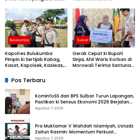
Nyata di Tengah Musim
Keberkahan Keamanan
Kemarau
Negeri
Bulukumba
Sulsel
Kapolres Bulukumba
Gerak Cepat ki Bupati
Pimpin ki Sertijab Kabag,
Sinjai, Ahli Waris Korban di
Kasat, Kapolsek, Kasiwas,
Morowali Terima Santunan
dan Pelantikan Kasi Humas
Kematian dari BPJS
Ketenagakerjaan
Pos Terbaru
KominfoSS dan BPS Sulbar Turun Lapangan,
Pastikan ki Sensus Ekonomi 2026 Berjalan
Nyaman dan Akurat
Agustus 7, 2026
Pra Muktamar V Wahdah Islamiyah, Ustadz
Zaitun Rasmin: Momentum Perkuat
Konsolidasi dan Evaluasi Perjalanan
Agustus 7, 2026