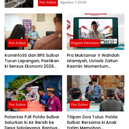
Pos Sulbar
Agustus 7, 2026
Pos Sulbar
Ragam Peristiwa
KominfoSS dan BPS Sulbar
Pra Muktamar V Wahdah
Turun Lapangan, Pastikan
Islamiyah, Ustadz Zaitun
ki Sensus Ekonomi 2026
Rasmin: Momentum
Berjalan Nyaman dan
Perkuat Konsolidasi dan
Akurat
Evaluasi Perjalanan
Dakwah
Pos Sulbar
Pos Sulbar
Polantas PJR Polda Sulbar
Titipan Doa Tulus: Polda
Salurkan ki Air Bersih ke
Sulbar Bersama ki Anak
Desa Saloleyang, Bantuan
Yatim Memohon