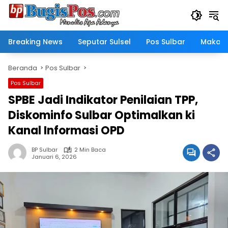
Langsung
ke
konten
Breaking News
Seputar Sulsel
Pos Sulbar
Makass
Beranda
Pos Sulbar
Pos Sulbar
SPBE Jadi Indikator Penilaian TPP,
Diskominfo Sulbar Optimalkan ki
Kanal Informasi OPD
BP Sulbar
2 Min Baca
Januari 6, 2026