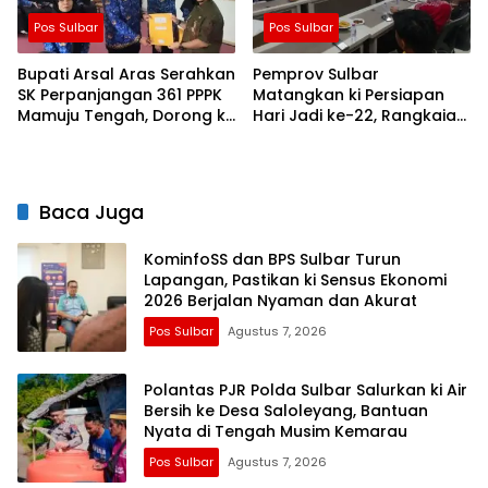
Pos Sulbar
Pos Sulbar
Bupati Arsal Aras Serahkan
Pemprov Sulbar
SK Perpanjangan 361 PPPK
Matangkan ki Persiapan
Mamuju Tengah, Dorong ki
Hari Jadi ke-22, Rangkaian
Kebijakan Belanja Pegawai
Kegiatan Libatkan
Lebih Fleksibel
Masyarakat
Baca Juga
KominfoSS dan BPS Sulbar Turun
Lapangan, Pastikan ki Sensus Ekonomi
2026 Berjalan Nyaman dan Akurat
Pos Sulbar
Agustus 7, 2026
Polantas PJR Polda Sulbar Salurkan ki Air
Bersih ke Desa Saloleyang, Bantuan
Nyata di Tengah Musim Kemarau
Pos Sulbar
Agustus 7, 2026