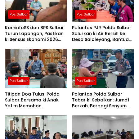
Pos Sulbar
Pos Sulbar
KominfoSS dan BPS Sulbar
Polantas PJR Polda Sulbar
Turun Lapangan, Pastikan
Salurkan ki Air Bersih ke
ki Sensus Ekonomi 2026
Desa Saloleyang, Bantuan
Berjalan Nyaman dan
Nyata di Tengah Musim
Akurat
Kemarau
Pos Sulbar
Pos Sulbar
Titipan Doa Tulus: Polda
Polantas Polda Sulbar
Sulbar Bersama ki Anak
Tebar ki Kebaikan: Jumat
Yatim Memohon
Berkah, Berbagi Senyum
Keberkahan Keamanan
dan Peduli Sepenuh Hati
Negeri