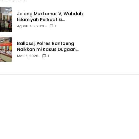
Jelang Muktamar V, Wahdah
Islamiyah Perkuat ki
Wasathiyah dan Kebangsaan
Agustus 5, 2026
1
Ballassi, Polres Bantaeng
Naikkan mi Kasus Dugaan
Korupsi PDAM ke Penyidikan
Mei 18, 2026
1