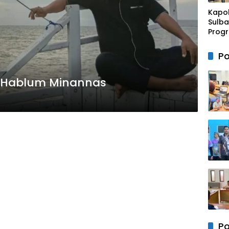
Rako
Kapo
Sulba
Progr
Rusun
Mam
Po
s Hablum Minannas
Po