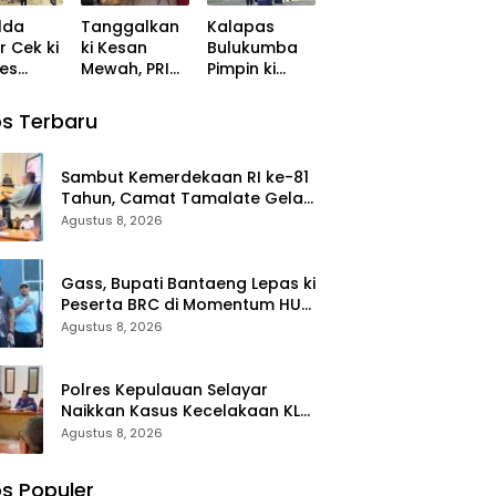
r
Salsa ke
lda
Tanggalkan
Kalapas
Tahap
r Cek ki
ki Kesan
Bulukumba
Penyidikan
es
Mewah, PRI
Pimpin ki
 Polres
Sulbar Pilih
Apel dan
asa
Warkop dan
Kerjabakti di
s Terbaru
Pasar Rakyat
TMP
untuk
Taccorong
Rayakan HUT
Sambut Kemerdekaan RI ke-81
Ke-1
Tahun, Camat Tamalate Gelar
ki Rakor
Agustus 8, 2026
Gass, Bupati Bantaeng Lepas ki
Peserta BRC di Momentum HUT
ke-10
Agustus 8, 2026
Polres Kepulauan Selayar
Naikkan Kasus Kecelakaan KLM
Nurul Salsa ke Tahap
Agustus 8, 2026
Penyidikan
s Populer