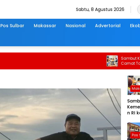
Sabtu, 8 Agustus 2026
Pos Sulbar
Makassar
Nasional
Advertorial
Ekob
Sambut Kemerde
Camat Tamalate
Mak
Samb
Keme
n RI 
Tahun
Cama
Tama
Pos 
Gelar