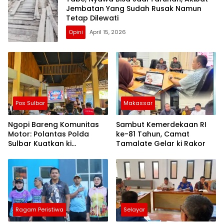
Jembatan Yang Sudah Rusak Namun
Tetap Dilewati
Opini
April 15, 2026
Pos Sulbar
Makassar
Ngopi Bareng Komunitas
Sambut Kemerdekaan RI
Motor: Polantas Polda
ke-81 Tahun, Camat
Sulbar Kuatkan ki
Tamalate Gelar ki Rakor
Semangat Merah Putih dan
Keselamatan
Ragam Peristiwa
Selayar