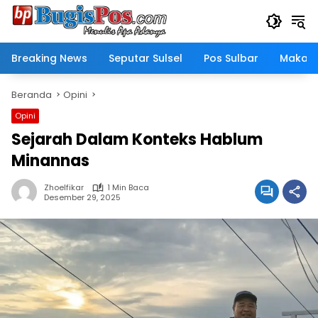
Langsung
ke
konten
Breaking News
Seputar Sulsel
Pos Sulbar
Makass
Beranda
Opini
Opini
Sejarah Dalam Konteks Hablum
Minannas
Zhoelfikar
1 Min Baca
Desember 29, 2025