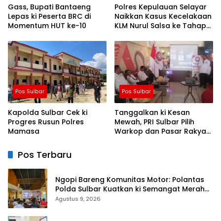
Gass, Bupati Bantaeng
Polres Kepulauan Selayar
Lepas ki Peserta BRC di
Naikkan Kasus Kecelakaan
Momentum HUT ke-10
KLM Nurul Salsa ke Tahap
Penyidikan
Pos Sulbar
Pos Sulbar
Kapolda Sulbar Cek ki
Tanggalkan ki Kesan
Progres Rusun Polres
Mewah, PRI Sulbar Pilih
Mamasa
Warkop dan Pasar Rakyat
untuk Rayakan HUT Ke-1
Pos Terbaru
Ngopi Bareng Komunitas Motor: Polantas
Polda Sulbar Kuatkan ki Semangat Merah
Putih dan Keselamatan
Agustus 9, 2026