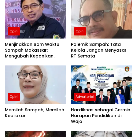
Opini
Opini
Menjinakkan Bom Waktu
Polemik Sampah: Tata
Sampah Makassar:
Kelola Jangan Menyasar
Mengubah Kepanikan
RT Semata
Publik Menjadi Revolusi
Berbasis RT
Opini
Advertorial
Memilah Sampah, Memilah
Hardiknas sebagai Cermin
Kebijakan
Harapan Pendidikan di
Wajo