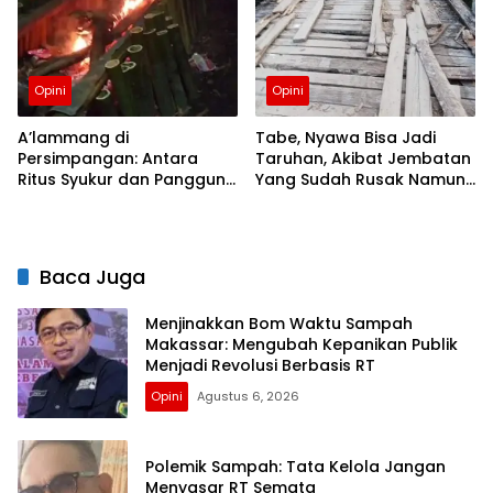
Opini
Opini
A’lammang di
Tabe, Nyawa Bisa Jadi
Persimpangan: Antara
Taruhan, Akibat Jembatan
Ritus Syukur dan Panggung
Yang Sudah Rusak Namun
Pariwisata
Tetap Dilewati
Baca Juga
Menjinakkan Bom Waktu Sampah
Makassar: Mengubah Kepanikan Publik
Menjadi Revolusi Berbasis RT
Opini
Agustus 6, 2026
Polemik Sampah: Tata Kelola Jangan
Menyasar RT Semata