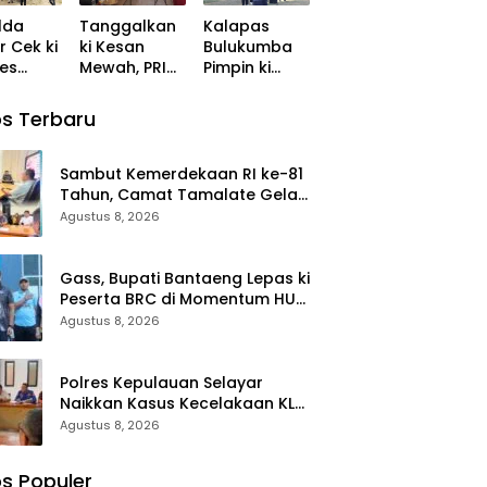
r
Salsa ke
lda
Tanggalkan
Kalapas
Tahap
r Cek ki
ki Kesan
Bulukumba
Penyidikan
es
Mewah, PRI
Pimpin ki
 Polres
Sulbar Pilih
Apel dan
asa
Warkop dan
Kerjabakti di
s Terbaru
Pasar Rakyat
TMP
untuk
Taccorong
Rayakan HUT
Sambut Kemerdekaan RI ke-81
Ke-1
Tahun, Camat Tamalate Gelar
ki Rakor
Agustus 8, 2026
Gass, Bupati Bantaeng Lepas ki
Peserta BRC di Momentum HUT
ke-10
Agustus 8, 2026
Polres Kepulauan Selayar
Naikkan Kasus Kecelakaan KLM
Nurul Salsa ke Tahap
Agustus 8, 2026
Penyidikan
s Populer