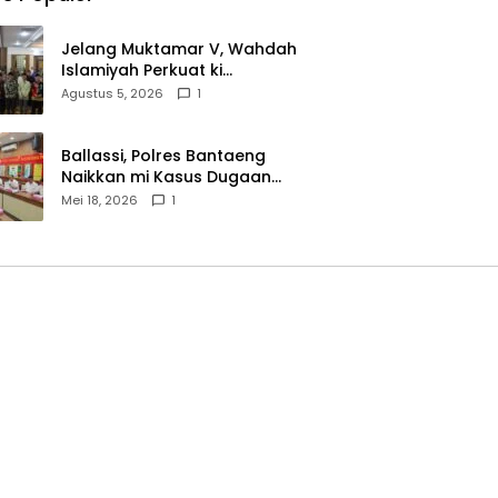
Jelang Muktamar V, Wahdah
Islamiyah Perkuat ki
Wasathiyah dan Kebangsaan
Agustus 5, 2026
1
Ballassi, Polres Bantaeng
Naikkan mi Kasus Dugaan
Korupsi PDAM ke Penyidikan
Mei 18, 2026
1