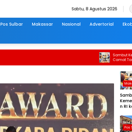
Sabtu, 8 Agustus 2026
Pos Sulbar
Makassar
Nasional
Advertorial
Ekob
Sambut Kemerdek
Camat Tamalate 
Mak
Samb
Keme
n RI 
Tahun
Cama
Tama
Pos 
Gelar