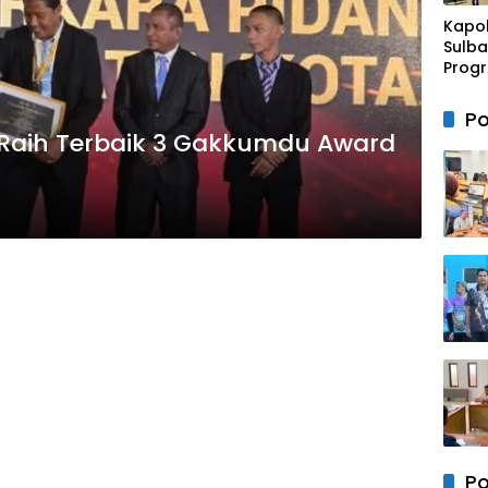
Rako
Kapo
Sulba
Progr
Rusun
Mam
Po
Raih Terbaik 3 Gakkumdu Award
Po