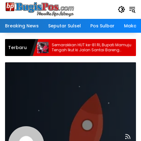
Langsung
ke
konten
Breaking News
Seputar Sulsel
Pos Sulbar
Makass
 Belum
Semarakkan HUT ke-81 RI, Bupati Mamuju
Terbaru
sanksi
Tengah Ikut ki Jalan Santai Bareng
onal
Warga Karossa