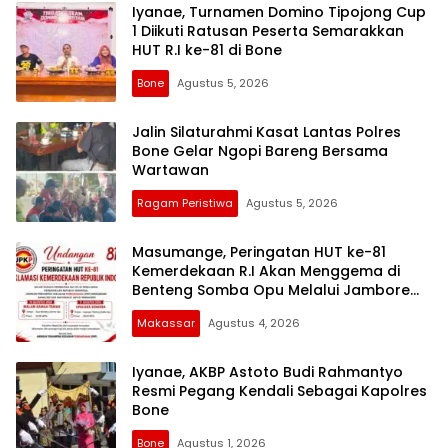
Iyanae, Turnamen Domino Tipojong Cup
1 Diikuti Ratusan Peserta Semarakkan
HUT R.I ke-81 di Bone
Bone
Agustus 5, 2026
Jalin Silaturahmi Kasat Lantas Polres
Bone Gelar Ngopi Bareng Bersama
Wartawan
Ragam Peristiwa
Agustus 5, 2026
Masumange, Peringatan HUT ke-81
Kemerdekaan R.I Akan Menggema di
Benteng Somba Opu Melalui Jambore
JPKP se- Sulawesi Selatan
Makassar
Agustus 4, 2026
Iyanae, AKBP Astoto Budi Rahmantyo
Resmi Pegang Kendali Sebagai Kapolres
Bone
Bone
Agustus 1, 2026