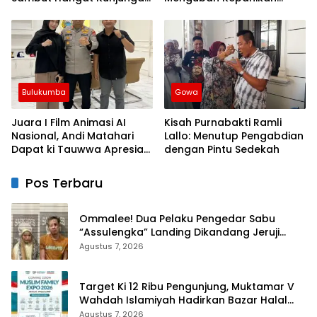
Silaturahmi Kapolres Wajo
Publik Menjadi Revolusi
yang Baru
Berbasis RT
Bulukumba
Gowa
Juara I Film Animasi AI
Kisah Purnabakti Ramli
Nasional, Andi Matahari
Lallo: Menutup Pengabdian
Dapat ki Tauwwa Apresiasi
dengan Pintu Sedekah
Dari Kapolres Bulukumba
Pos Terbaru
Ommalee! Dua Pelaku Pengedar Sabu
“Assulengka” Landing Dikandang Jeruji
Polisi
Agustus 7, 2026
Target Ki 12 Ribu Pengunjung, Muktamar V
Wahdah Islamiyah Hadirkan Bazar Halal
dan Muslim Family Expo 2026
Agustus 7, 2026