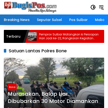
Langsung
ke
konten
Breaking News
Seputar Sulsel
Pos Sulbar
Makass
Pemprov Sulbar Matangkan ki Persiapan
Sa
Terbaru
ngah,
Hari Jadi ke-22, Rangkaian Kegiatan
hi
wai
Libatkan Masyarakat
Su
Satuan Lantas Polres Bone
Bone
Murasakan, Balap Liar
Dibubarkan 30 Motor Diamankan