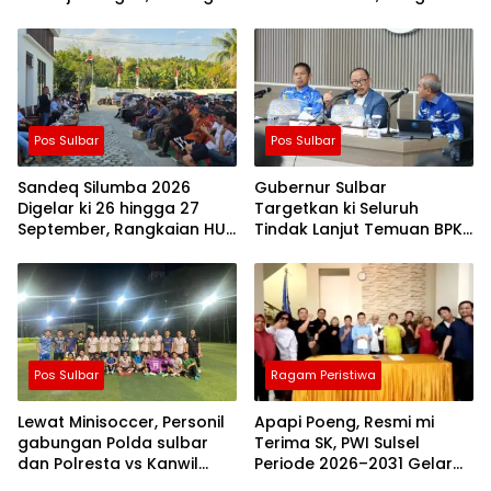
Kebijakan Belanja Pegawai
Kegiatan Libatkan
Lebih Fleksibel
Masyarakat
Pos Sulbar
Pos Sulbar
Sandeq Silumba 2026
Gubernur Sulbar
Digelar ki 26 hingga 27
Targetkan ki Seluruh
September, Rangkaian HUT
Tindak Lanjut Temuan BPK
Sulbar
Tuntas 11 Agustus 2026
Pos Sulbar
Ragam Peristiwa
Lewat Minisoccer, Personil
Apapi Poeng, Resmi mi
gabungan Polda sulbar
Terima SK, PWI Sulsel
dan Polresta vs Kanwil
Periode 2026–2031 Gelar
Kemenkeu Sulbar Eratkan
Rapat Perdana