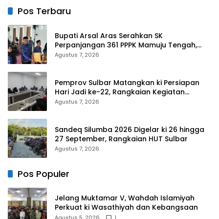
ki Ikatan Persaudaraan
Pos Terbaru
Bupati Arsal Aras Serahkan SK
Perpanjangan 361 PPPK Mamuju Tengah,
Dorong ki Kebijakan Belanja Pegawai Lebih
Agustus 7, 2026
Fleksibel
Pemprov Sulbar Matangkan ki Persiapan
Hari Jadi ke-22, Rangkaian Kegiatan
Libatkan Masyarakat
Agustus 7, 2026
Sandeq Silumba 2026 Digelar ki 26 hingga
27 September, Rangkaian HUT Sulbar
Agustus 7, 2026
Pos Populer
Jelang Muktamar V, Wahdah Islamiyah
Perkuat ki Wasathiyah dan Kebangsaan
Agustus 5, 2026
1