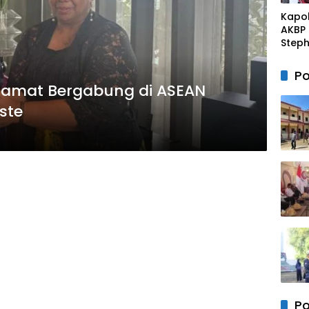
Kapo
AKBP
Step
Lucky
ki Ke
Po
Suna
lamat Bergabung di ASEAN
Massa
ste
Polre
Bulu
Kerj
deng
Pemu
Panca
Po