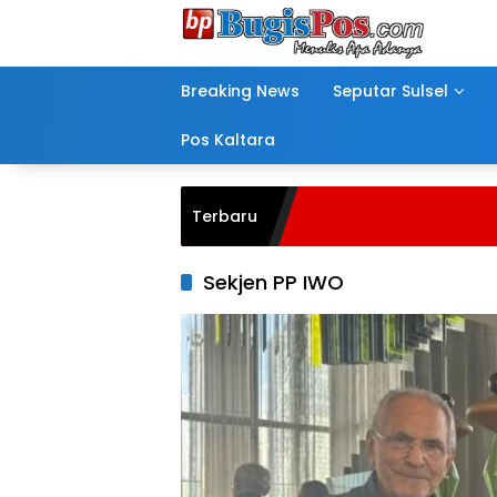
Langsung
ke
konten
Breaking News
Seputar Sulsel
Pos Kaltara
Terbaru
Sekjen PP IWO