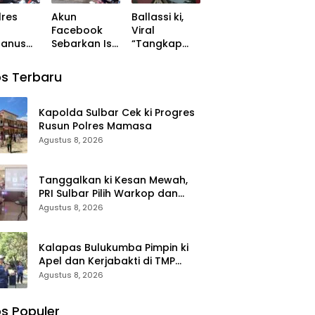
Rayakan HUT
lres
Akun
Ballassi ki,
Ke-1
Facebook
Viral
hanus
Sebarkan Isu
“Tangkap
to Buka
Tangkap
Lepas” dan
giatan
Lepas
“86” Kasat
s Terbaru
tan
Narkoba,
Narkoba
l,
Kasat
Polres
s
Narkoba
Takalar
Kapolda Sulbar Cek ki Progres
kumba
Polres
Sebut Hoax
Rusun Polres Mamasa
asama
Takalar: Itu
Agustus 8, 2026
an
Hoax dan
da
Fitnah
sila
Tanggalkan ki Kesan Mewah,
PRI Sulbar Pilih Warkop dan
Pasar Rakyat untuk Rayakan
Agustus 8, 2026
HUT Ke-1
Kalapas Bulukumba Pimpin ki
Apel dan Kerjabakti di TMP
Taccorong
Agustus 8, 2026
s Populer