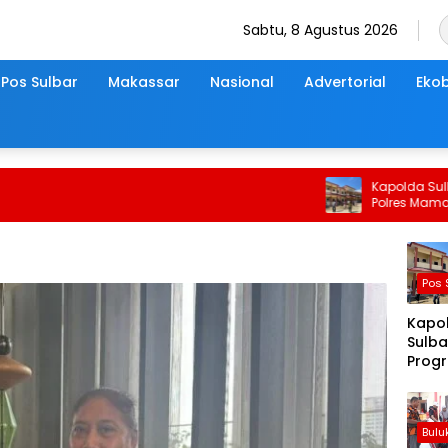
Sabtu, 8 Agustus 2026
Pos Sulbar
Makassar
Nasional
Advertorial
Ekob
Kapolda Sulbar Cek
Polres Mamasa
Pos 
Kapo
Sulba
Progr
Rusun
Mam
Bul