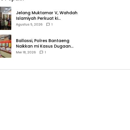
Jelang Muktamar V, Wahdah
Islamiyah Perkuat ki
Wasathiyah dan Kebangsaan
Agustus 5, 2026
1
Ballassi, Polres Bantaeng
Naikkan mi Kasus Dugaan
Korupsi PDAM ke Penyidikan
Mei 18, 2026
1