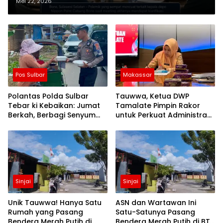
Saat Meeting, Windi Sekar:
Mei 22, 2026
Perbedaan Persepsi Telah
Diselesaikan Dengan Baik
Pos Sulbar
Makassar
Polantas Polda Sulbar
Tauwwa, Ketua DWP
Tebar ki Kebaikan: Jumat
Tamalate Pimpin Rakor
Berkah, Berbagi Senyum
untuk Perkuat Administrasi
dan Peduli Sepenuh Hati
dan Evaluasi Program
Sinjai
Sinjai
Unik Tauwwa! Hanya Satu
ASN dan Wartawan Ini
Rumah yang Pasang
Satu-Satunya Pasang
Bendera Merah Putih di
Bendera Merah Putih di BTN