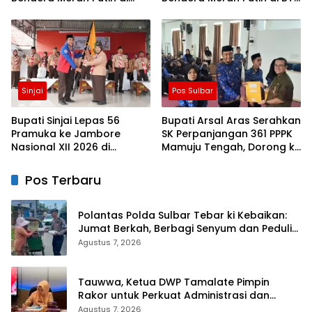
Blok J BTN Lappa Mas 1
Lappa Mas 1 Sinjai
Sinjai
Sinjai
Pos Sulbar
Bupati Sinjai Lepas 56
Bupati Arsal Aras Serahkan
Pramuka ke Jambore
SK Perpanjangan 361 PPPK
Nasional XII 2026 di
Mamuju Tengah, Dorong ki
Cibubur
Kebijakan Belanja Pegawai
Lebih Fleksibel
Pos Terbaru
Polantas Polda Sulbar Tebar ki Kebaikan:
Jumat Berkah, Berbagi Senyum dan Peduli
Sepenuh Hati
Agustus 7, 2026
Tauwwa, Ketua DWP Tamalate Pimpin
Rakor untuk Perkuat Administrasi dan
Evaluasi Program
Agustus 7, 2026