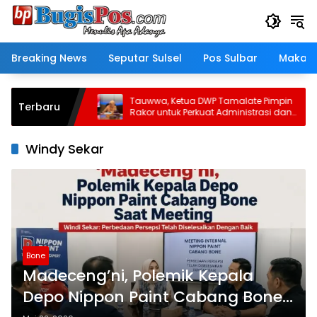
Langsung
ke
konten
Breaking News
Seputar Sulsel
Pos Sulbar
Makass
 ki Kebaikan:
Tauwwa, Ketua DWP Tamalate Pimpin
Terbaru
nyum dan
Rakor untuk Perkuat Administrasi dan
Evaluasi Program
Windy Sekar
Bone
Madeceng’ni, Polemik Kepala
Depo Nippon Paint Cabang Bone