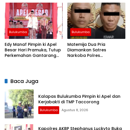
Bulukumba
Bulukumba
Edy Manaf Pimpin ki Apel
Matemija Dua Pria
Besar Hari Pramuka, Tutup
Diamankan Satres
Perkemahan Gantarang
Narkoba Polres
dan Lepas Kontingen
Bulukumba, Turut Disita
Jamnas XII 2026
Satu Sachet Diduga Sabu.
Baca Juga
Kalapas Bulukumba Pimpin ki Apel dan
Kerjabakti di TMP Taccorong
Bulukumba
Agustus 8, 2026
Kapolres AKBP Stephanus Luckyto Buka