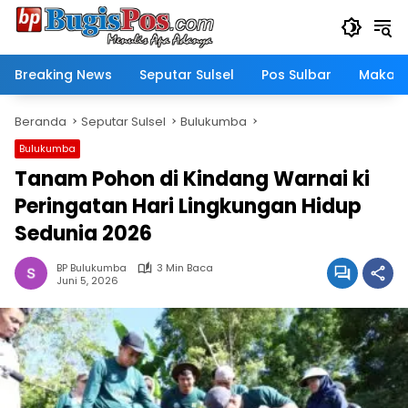
Langsung
ke
konten
Breaking News
Seputar Sulsel
Pos Sulbar
Makass
Beranda
Seputar Sulsel
Bulukumba
Bulukumba
Tanam Pohon di Kindang Warnai ki
Peringatan Hari Lingkungan Hidup
Sedunia 2026
BP Bulukumba
3 Min Baca
Juni 5, 2026