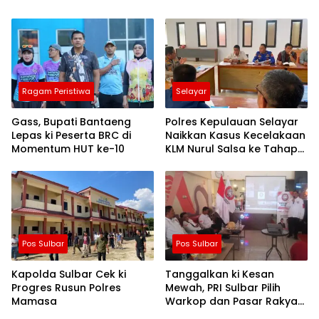
Semangat Merah Putih dan
Keselamatan
Ragam Peristiwa
Selayar
Gass, Bupati Bantaeng
Polres Kepulauan Selayar
Lepas ki Peserta BRC di
Naikkan Kasus Kecelakaan
Momentum HUT ke-10
KLM Nurul Salsa ke Tahap
Penyidikan
Pos Sulbar
Pos Sulbar
Kapolda Sulbar Cek ki
Tanggalkan ki Kesan
Progres Rusun Polres
Mewah, PRI Sulbar Pilih
Mamasa
Warkop dan Pasar Rakyat
untuk Rayakan HUT Ke-1