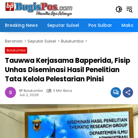
Langsung
ke
konten
Breaking News
Seputar Sulsel
Pos Sulbar
Makass
Beranda
Seputar Sulsel
Bulukumba
Bulukumba
Tauwwa Kerjasama Bapperida, Fisip
Unhas Diseminasi Hasil Penelitian
Tata Kelola Pelestarian Pinisi
BP Bulukumba
3 Min Baca
Juli 2, 2026