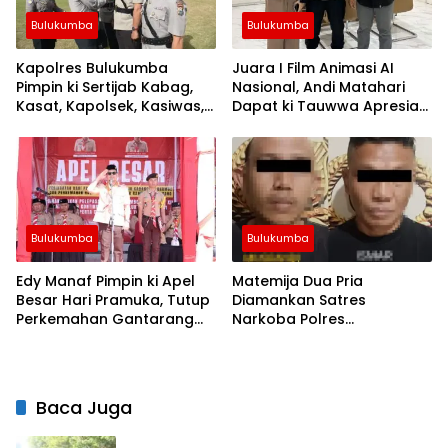
Bulukumba
Bulukumba
Kapolres Bulukumba
Juara I Film Animasi AI
Pimpin ki Sertijab Kabag,
Nasional, Andi Matahari
Kasat, Kapolsek, Kasiwas,
Dapat ki Tauwwa Apresiasi
dan Pelantikan Kasi Humas
Dari Kapolres Bulukumba
Bulukumba
Bulukumba
Edy Manaf Pimpin ki Apel
Matemija Dua Pria
Besar Hari Pramuka, Tutup
Diamankan Satres
Perkemahan Gantarang
Narkoba Polres
dan Lepas Kontingen
Bulukumba, Turut Disita
Jamnas XII 2026
Satu Sachet Diduga Sabu.
Baca Juga