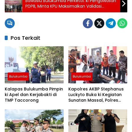
Bawaslu Bulukumba Perketat ki Pengawasan
PDPB, Minta KPU Maksimalkan Validasi
Faktual Data Pemilih
Pos Terkait
Bulukumba
Bulukumba
Kalapas Bulukumba Pimpin
Kapolres AKBP Stephanus
ki Apel dan Kerjabakti di
Luckyto Buka ki Kegiatan
TMP Taccorong
Sunatan Massal, Polres
Bulukumba Kerjasama
dengan Pemuda Pancasila