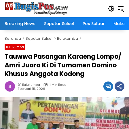
Langsung
ke
konten
Breaking News
Seputar Sulsel
Pos Sulbar
Makass
Beranda
Seputar Sulsel
Bulukumba
Bulukumba
Tauwwa Pasangan Karaeng Lompo/
Amri Juara Ki Di Turnamen Domino
Khusus Anggota Kodong
BP Bulukumba
1 Min Baca
Februari 15, 2026