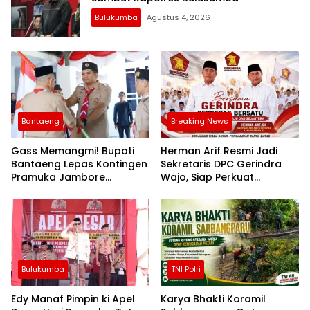
Bulukumba
Agustus 4, 2026
Bantaeng
Breaking News
Gass Memangmi! Bupati
Herman Arif Resmi Jadi
Bantaeng Lepas Kontingen
Sekretaris DPC Gerindra
Pramuka Jambore
Wajo, Siap Perkuat
Nasional XII Tahun 2026
Konsolidasi Partai
Bulukumba
TNI Polri
Edy Manaf Pimpin ki Apel
Karya Bhakti Koramil