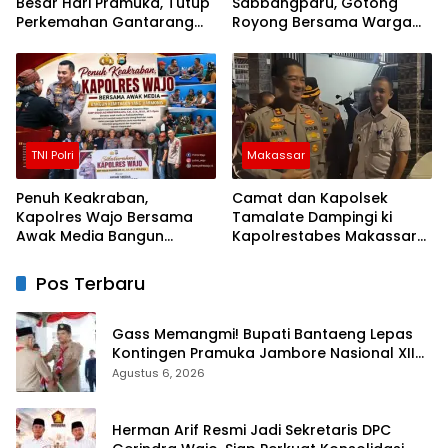
Besar Hari Pramuka, Tutup
Sabbangparu, Gotong
Perkemahan Gantarang
Royong Bersama Warga
dan Lepas Kontingen
Demi Kemudahan Petani
Jamnas XII 2026
TNI Polri
Makassar
Penuh Keakraban,
Camat dan Kapolsek
Kapolres Wajo Bersama
Tamalate Dampingi ki
Awak Media Bangun
Kapolrestabes Makassar
Kemitraan yang Harmonis
Serahkan Bantuan
Sembako di Bontoduri
Pos Terbaru
Gass Memangmi! Bupati Bantaeng Lepas
Kontingen Pramuka Jambore Nasional XII
Tahun 2026
Agustus 6, 2026
Herman Arif Resmi Jadi Sekretaris DPC