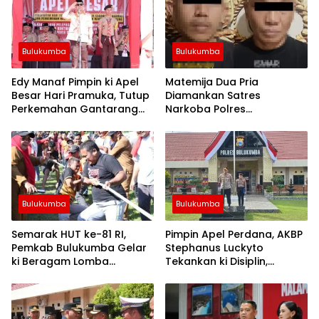
Bulukumba
Bulukumba
Edy Manaf Pimpin ki Apel
Matemija Dua Pria
Besar Hari Pramuka, Tutup
Diamankan Satres
Perkemahan Gantarang
Narkoba Polres
dan Lepas Kontingen
Bulukumba, Turut Disita
Jamnas XII 2026
Satu Sachet Diduga Sabu.
Bulukumba
Bulukumba
Semarak HUT ke-81 RI,
Pimpin Apel Perdana, AKBP
Pemkab Bulukumba Gelar
Stephanus Luckyto
ki Beragam Lomba
Tekankan ki Disiplin,
Tradisional hingga
Kebersihan, dan Kecintaan
Olahraga
Terhadap Organisasi