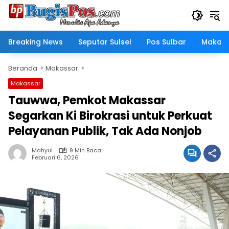
Langsung
ke
konten
Breaking News
Seputar Sulsel
Pos Sulbar
Makass
Beranda
Makassar
Makassar
Tauwwa, Pemkot Makassar
Segarkan Ki Birokrasi untuk Perkuat
Pelayanan Publik, Tak Ada Nonjob
Mahyul
9 Min Baca
Februari 6, 2026