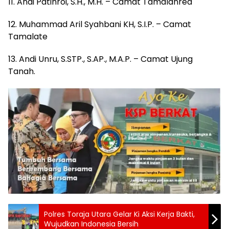
11. Andi Patihroi, S.H., M.H. – Camat Tamalanrea
12. Muhammad Aril Syahbani KH, S.I.P. – Camat
Tamalate
13. Andi Unru, S.STP., S.AP., M.A.P. – Camat Ujung
Tanah.
Polres Toraja Utara Gelar Ki Aksi Kerja Bakti,
Wujudkan Indonesia Bersih