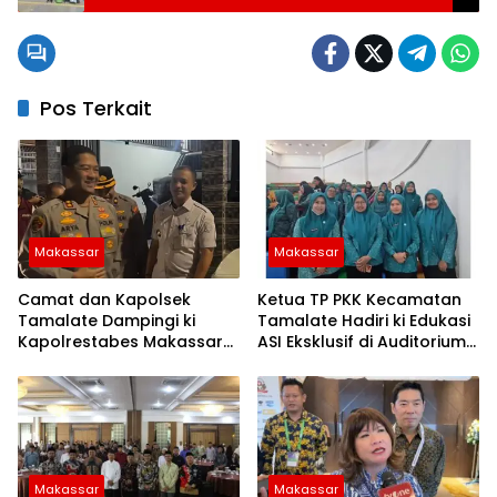
Pos Terkait
Makassar
Makassar
Camat dan Kapolsek
Ketua TP PKK Kecamatan
Tamalate Dampingi ki
Tamalate Hadiri ki Edukasi
Kapolrestabes Makassar
ASI Eksklusif di Auditorium
Serahkan Bantuan
TP PKK Kota Makassar
Sembako di Bontoduri
Makassar
Makassar