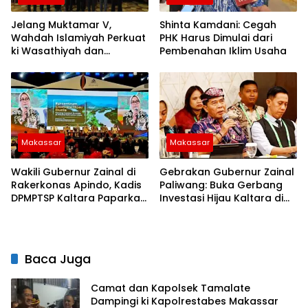
Jelang Muktamar V,
Shinta Kamdani: Cegah
Wahdah Islamiyah Perkuat
PHK Harus Dimulai dari
ki Wasathiyah dan
Pembenahan Iklim Usaha
Kebangsaan
Makassar
Makassar
Wakili Gubernur Zainal di
Gebrakan Gubernur Zainal
Rakerkonas Apindo, Kadis
Paliwang: Buka Gerbang
DPMPTSP Kaltara Paparkan
Investasi Hijau Kaltara di
Potensi Investasi Strategis
Forum APINDO
Baca Juga
Camat dan Kapolsek Tamalate
Dampingi ki Kapolrestabes Makassar