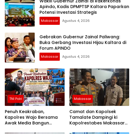
Wakili Gubernur Zainal di Rakerkonas
Apindo, Kadis DPMPTSP Kaltara Paparkan
Potensi Investasi Strategis
Makassar
Agustus 4, 2026
Gebrakan Gubernur Zainal Paliwang:
Buka Gerbang Investasi Hijau Kaltara di
Forum APINDO
Makassar
Agustus 4, 2026
TNI Polri
Makassar
Penuh Keakraban,
Camat dan Kapolsek
Kapolres Wajo Bersama
Tamalate Dampingi ki
Awak Media Bangun
Kapolrestabes Makassar
Kemitraan yang Harmonis
Serahkan Bantuan