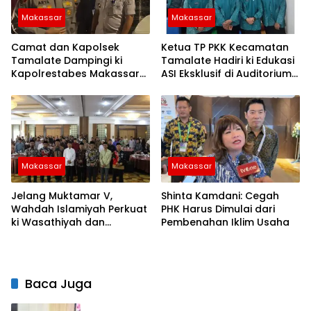
Makassar
Makassar
Camat dan Kapolsek
Ketua TP PKK Kecamatan
Tamalate Dampingi ki
Tamalate Hadiri ki Edukasi
Kapolrestabes Makassar
ASI Eksklusif di Auditorium
Serahkan Bantuan
TP PKK Kota Makassar
Sembako di Bontoduri
Makassar
Makassar
Jelang Muktamar V,
Shinta Kamdani: Cegah
Wahdah Islamiyah Perkuat
PHK Harus Dimulai dari
ki Wasathiyah dan
Pembenahan Iklim Usaha
Kebangsaan
Baca Juga