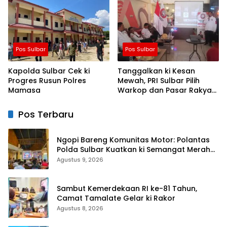
Pos Sulbar
Pos Sulbar
Kapolda Sulbar Cek ki
Tanggalkan ki Kesan
Progres Rusun Polres
Mewah, PRI Sulbar Pilih
Mamasa
Warkop dan Pasar Rakyat
untuk Rayakan HUT Ke-1
Pos Terbaru
Ngopi Bareng Komunitas Motor: Polantas
Polda Sulbar Kuatkan ki Semangat Merah
Putih dan Keselamatan
Agustus 9, 2026
Sambut Kemerdekaan RI ke-81 Tahun,
Camat Tamalate Gelar ki Rakor
Agustus 8, 2026