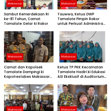
Makassar
Makassar
Sambut Kemerdekaan RI
Tauwwa, Ketua DWP
ke-81 Tahun, Camat
Tamalate Pimpin Rakor
Tamalate Gelar ki Rakor
untuk Perkuat Administrasi
dan Evaluasi Program
Makassar
Makassar
Camat dan Kapolsek
Ketua TP PKK Kecamatan
Tamalate Dampingi ki
Tamalate Hadiri ki Edukasi
Kapolrestabes Makassar
ASI Eksklusif di Auditorium
Serahkan Bantuan
TP PKK Kota Makassar
Sembako di Bontoduri
Makassar
Makassar