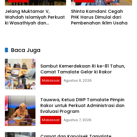
Jelang Muktamar V,
Shinta Kamdani: Cegah
Wahdah Islamiyah Perkuat
PHK Harus Dimulai dari
ki Wasathiyah dan
Pembenahan Iklim Usaha
Kebangsaan
Baca Juga
Sambut Kemerdekaan RI ke-81 Tahun,
Camat Tamalate Gelar ki Rakor
Makassar
Agustus 8, 2026
Tauwwa, Ketua DWP Tamalate Pimpin
Rakor untuk Perkuat Administrasi dan
Evaluasi Program
Makassar
Agustus 7, 2026
Camat dan Kapolsek Tamalate