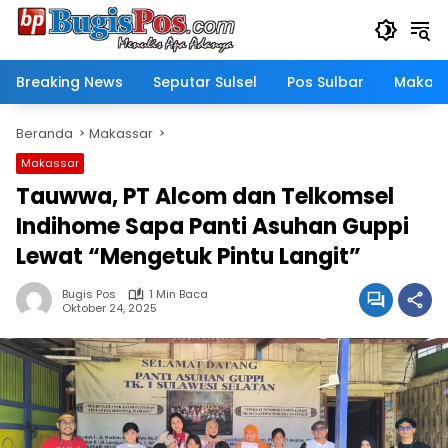
Langsung
ke
konten
Breaking News
Seputar Sulsel
Pos Sulbar
Makass
Beranda
Makassar
Makassar
Tauwwa, PT Alcom dan Telkomsel
Indihome Sapa Panti Asuhan Guppi
Lewat “Mengetuk Pintu Langit”
Bugis Pos
1 Min Baca
Oktober 24, 2025