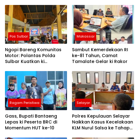
Pos Sulbar
Makassar
Ngopi Bareng Komunitas
Sambut Kemerdekaan RI
Motor: Polantas Polda
ke-81 Tahun, Camat
Sulbar Kuatkan ki
Tamalate Gelar ki Rakor
Semangat Merah Putih dan
Keselamatan
Ragam Peristiwa
Selayar
Gass, Bupati Bantaeng
Polres Kepulauan Selayar
Lepas ki Peserta BRC di
Naikkan Kasus Kecelakaan
Momentum HUT ke-10
KLM Nurul Salsa ke Tahap
Penyidikan