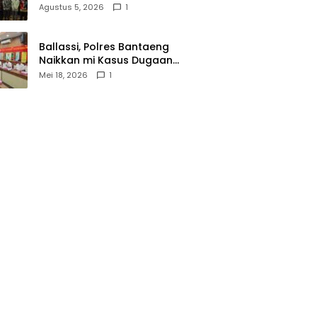
Wasathiyah dan Kebangsaan
Agustus 5, 2026
1
Ballassi, Polres Bantaeng
Naikkan mi Kasus Dugaan
Korupsi PDAM ke Penyidikan
Mei 18, 2026
1