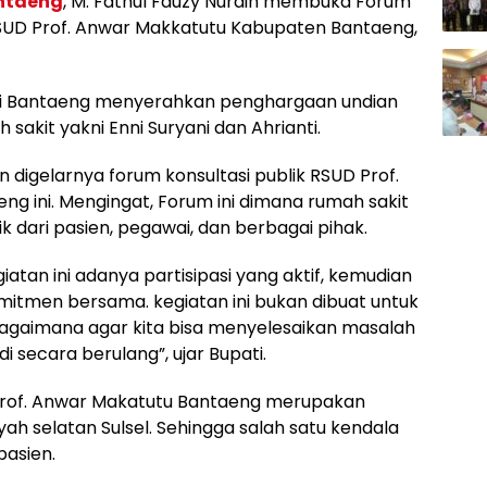
ntaeng
, M. Fathul Fauzy Nurdin membuka Forum
SUD Prof. Anwar Makkatutu Kabupaten Bantaeng,
ti Bantaeng menyerahkan penghargaan undian
akit yakni Enni Suryani dan Ahrianti.
 digelarnya forum konsultasi publik RSUD Prof.
 ini. Mengingat, Forum ini dimana rumah sakit
dari pasien, pegawai, dan berbagai pihak.
tan ini adanya partisipasi yang aktif, kemudian
komitmen bersama. kegiatan ini bukan dibuat untuk
 bagaimana agar kita bisa menyelesaikan masalah
 secara berulang”, ujar Bupati.
rof. Anwar Makatutu Bantaeng merupakan
yah selatan Sulsel. Sehingga salah satu kendala
asien.