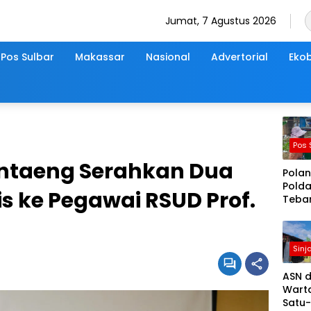
Jumat, 7 Agustus 2026
Pos Sulbar
Makassar
Nasional
Advertorial
Ekob
Pos 
ntaeng Serahkan Dua
Polan
Polda
s ke Pegawai RSUD Prof.
Tebar
Kebai
Juma
Berka
Sinja
Berba
Seny
ASN 
Pedul
Warta
Sepen
Satu-