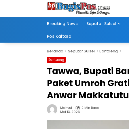
Langsung
ke
konten
Breaking News
Seputar Sulsel
Pos Kaltara
Beranda
Seputar Sulsel
Bantaeng
Bantaeng
Tawwa, Bupati Ba
Paket Umroh Grati
Anwar Makkatutu
Mahyul
2 Min Baca
Mei 13, 2026