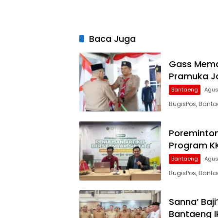
Tuberku
Baca Juga
Gass Mema
Pramuka Ja
Bantaeng
Agus
BugisPos, Banta
Poreminton
Program K
Bantaeng
Agus
BugisPos, Banta
Sanna’ Baji
Bantaeng I