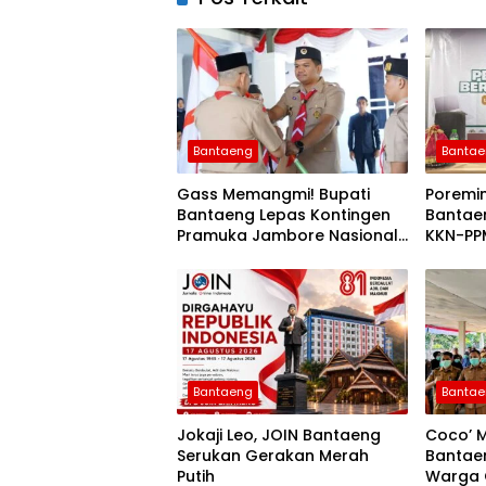
Bantaeng
Banta
Gass Memangmi! Bupati
Poremi
Bantaeng Lepas Kontingen
Bantae
Pramuka Jambore Nasional
KKN-PP
XII Tahun 2026
Bantaeng
Banta
Jokaji Leo, JOIN Bantaeng
Coco’ M
Serukan Gerakan Merah
Bantae
Putih
Warga 