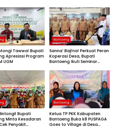
eng
Bantaeng
ntongi Tawwa! Bupati
Sanna’ Baji’na! Perkuat Peran
ng Apresiasi Program
Koperasi Desa, Bupati
M UGM
Bantaeng Ikuti Seminar
KDKMP
eng
Bantaeng
intongi! Bupati
Ketua TP PKK Kabupaten
ng Minta Kesadaran
Bantaeng Buka k8 PUSPAGA
Cek Penyakit
Goes to Village di Desa