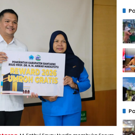
Satu
Pasa
Po
Bend
Merah
di BT
Mas 1 
Po