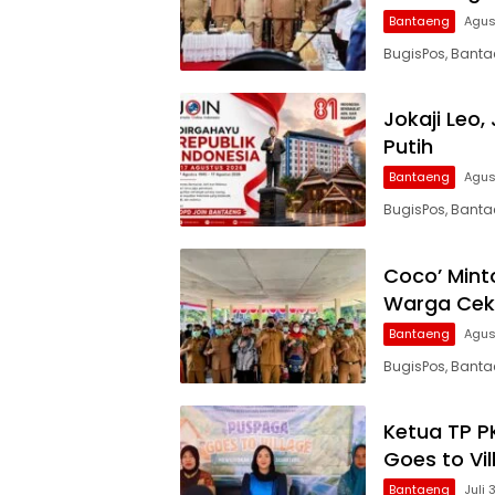
Bantaeng
Agus
BugisPos, Banta
Jokaji Leo
Putih
Bantaeng
Agus
BugisPos, Banta
Coco’ Mint
Warga Cek 
Bantaeng
Agus
BugisPos, Banta
Ketua TP 
Goes to Vil
Bantaeng
Juli 