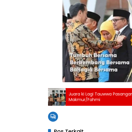
Juara ki Lagi Tauwwa Pasanga
Makmur/Fahmi
Pos Terkait