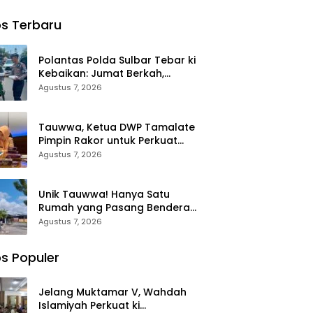
nya
Jambore
Perpanjanga
ng
Nasional XII
n 361 PPPK
s Terbaru
era
2026 di
Mamuju
 Putih
Cibubur
Tengah,
N Lappa
Dorong ki
Polantas Polda Sulbar Tebar ki
Sinjai
Kebijakan
Kebaikan: Jumat Berkah,
Belanja
Berbagi Senyum dan Peduli
Agustus 7, 2026
Pegawai
Sepenuh Hati
Lebih
Fleksibel
Tauwwa, Ketua DWP Tamalate
Pimpin Rakor untuk Perkuat
Administrasi dan Evaluasi
Agustus 7, 2026
Program
Unik Tauwwa! Hanya Satu
Rumah yang Pasang Bendera
Merah Putih di Blok J BTN
Agustus 7, 2026
Lappa Mas 1 Sinjai
s Populer
Jelang Muktamar V, Wahdah
Islamiyah Perkuat ki