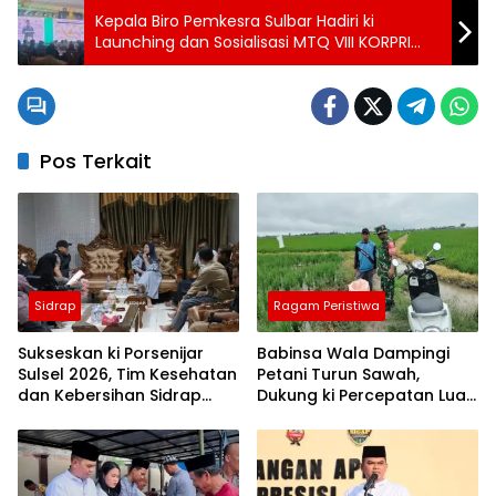
Kepala Biro Pemkesra Sulbar Hadiri ki
Launching dan Sosialisasi MTQ VIII KORPRI
Tingkat Nasional Tahun 2026
Pos Terkait
Sidrap
Ragam Peristiwa
Sukseskan ki Porsenijar
Babinsa Wala Dampingi
Sulsel 2026, Tim Kesehatan
Petani Turun Sawah,
dan Kebersihan Sidrap
Dukung ki Percepatan Luas
Diminta Siaga Penuh
Tambah Tanam di Sidrap