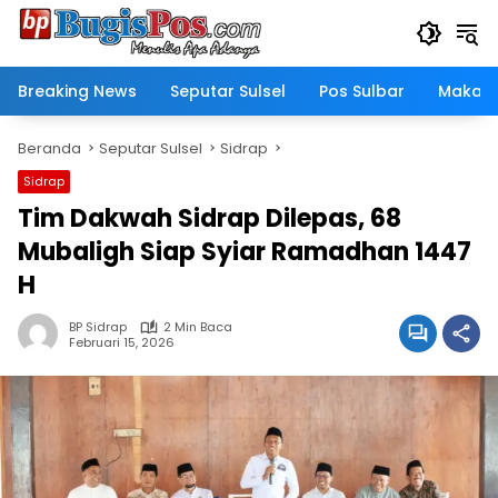
Langsung
ke
konten
Breaking News
Seputar Sulsel
Pos Sulbar
Makass
Beranda
Seputar Sulsel
Sidrap
Sidrap
Tim Dakwah Sidrap Dilepas, 68
Mubaligh Siap Syiar Ramadhan 1447
H
BP Sidrap
2 Min Baca
Februari 15, 2026