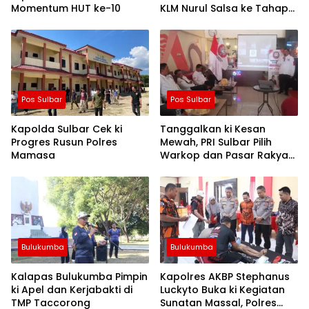
Momentum HUT ke-10
KLM Nurul Salsa ke Tahap
Penyidikan
Pos Sulbar
Pos Sulbar
Kapolda Sulbar Cek ki
Tanggalkan ki Kesan
Progres Rusun Polres
Mewah, PRI Sulbar Pilih
Mamasa
Warkop dan Pasar Rakyat
untuk Rayakan HUT Ke-1
Bulukumba
Bulukumba
Kalapas Bulukumba Pimpin
Kapolres AKBP Stephanus
ki Apel dan Kerjabakti di
Luckyto Buka ki Kegiatan
TMP Taccorong
Sunatan Massal, Polres