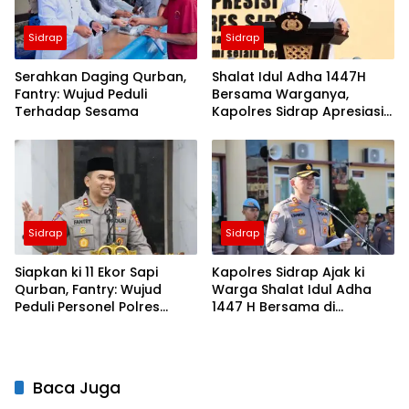
Sidrap
Sidrap
Serahkan Daging Qurban,
Shalat Idul Adha 1447H
Fantry: Wujud Peduli
Bersama Warganya,
Terhadap Sesama
Kapolres Sidrap Apresiasi
ki Capaian Ekonomi
Daerah
Sidrap
Sidrap
Siapkan ki 11 Ekor Sapi
Kapolres Sidrap Ajak ki
Qurban, Fantry: Wujud
Warga Shalat Idul Adha
Peduli Personel Polres
1447 H Bersama di
Sidrap
Mapolres, Pererat
Silaturahmi
Baca Juga