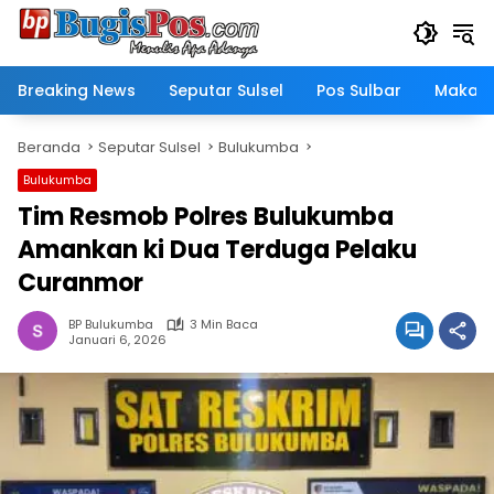
Langsung
ke
konten
Breaking News
Seputar Sulsel
Pos Sulbar
Makass
Beranda
Seputar Sulsel
Bulukumba
Bulukumba
Tim Resmob Polres Bulukumba
Amankan ki Dua Terduga Pelaku
Curanmor
BP Bulukumba
3 Min Baca
Januari 6, 2026