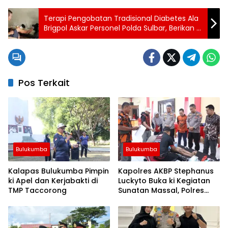
Terapi Pengobatan Tradisional Diabetes Ala
Brigpol Askar Personel Polda Sulbar, Berikan ki
Solusi Sehat untuk Masyarakat!
Pos Terkait
Bulukumba
Bulukumba
Kalapas Bulukumba Pimpin
Kapolres AKBP Stephanus
ki Apel dan Kerjabakti di
Luckyto Buka ki Kegiatan
TMP Taccorong
Sunatan Massal, Polres
Bulukumba Kerjasama
dengan Pemuda Pancasila