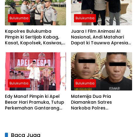
Bulukumba
Bulukumba
Kapolres Bulukumba
Juara I Film Animasi AI
Pimpin ki Sertijab Kabag,
Nasional, Andi Matahari
Kasat, Kapolsek, Kasiwas,
Dapat ki Tauwwa Apresiasi
dan Pelantikan Kasi Humas
Dari Kapolres Bulukumba
Bulukumba
Bulukumba
Edy Manaf Pimpin ki Apel
Matemija Dua Pria
Besar Hari Pramuka, Tutup
Diamankan Satres
Perkemahan Gantarang
Narkoba Polres
dan Lepas Kontingen
Bulukumba, Turut Disita
Jamnas XII 2026
Satu Sachet Diduga Sabu.
Baca Juga