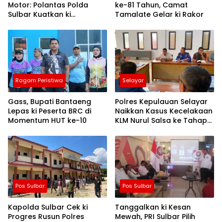
Motor: Polantas Polda
ke-81 Tahun, Camat
Sulbar Kuatkan ki
Tamalate Gelar ki Rakor
Semangat Merah Putih dan
Keselamatan
Ragam Peristiwa
Selayar
Gass, Bupati Bantaeng
Polres Kepulauan Selayar
Lepas ki Peserta BRC di
Naikkan Kasus Kecelakaan
Momentum HUT ke-10
KLM Nurul Salsa ke Tahap
Penyidikan
Pos Sulbar
Pos Sulbar
Kapolda Sulbar Cek ki
Tanggalkan ki Kesan
Progres Rusun Polres
Mewah, PRI Sulbar Pilih