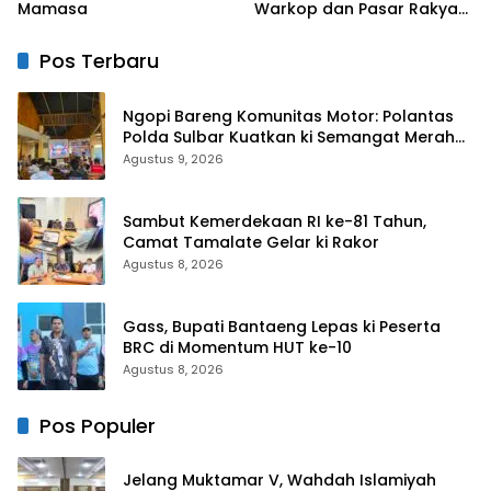
Mamasa
Warkop dan Pasar Rakyat
untuk Rayakan HUT Ke-1
Pos Terbaru
Ngopi Bareng Komunitas Motor: Polantas
Polda Sulbar Kuatkan ki Semangat Merah
Putih dan Keselamatan
Agustus 9, 2026
Sambut Kemerdekaan RI ke-81 Tahun,
Camat Tamalate Gelar ki Rakor
Agustus 8, 2026
Gass, Bupati Bantaeng Lepas ki Peserta
BRC di Momentum HUT ke-10
Agustus 8, 2026
Pos Populer
Jelang Muktamar V, Wahdah Islamiyah