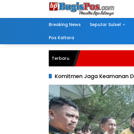
Langsung
ke
konten
Breaking News
Seputar Sulsel
Pos Kaltara
Terbaru
Komitmen Jaga Keamanan D