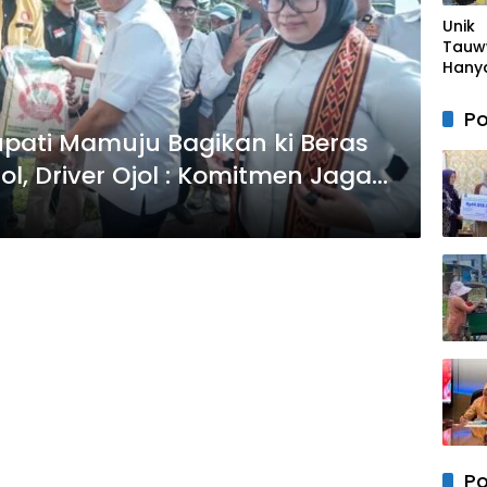
Teri
Unik
Sant
Tauw
BPJS
Hany
Keten
Ruma
aan
Pasa
Po
Bend
pati Mamuju Bagikan ki Beras
Merah
ol, Driver Ojol : Komitmen Jaga
di Bl
Lappa
Sinjai
Po