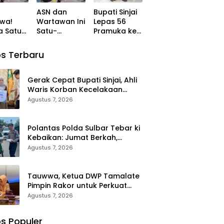
ma
Senyum dan
dan Evaluasi
ASN dan
Bupati Sinjai
unan
Peduli
Program
wa!
Wartawan Ini
Lepas 56
Sepenuh Hati
a Satu
Satu-
Pramuka ke
agakerj
h yang
Satunya
Jambore
ng
Pasang
Nasional XII
s Terbaru
era
Bendera
2026 di
 Putih
Merah Putih
Cibubur
ok J BTN
di BTN Lappa
Gerak Cepat Bupati Sinjai, Ahli
 Mas 1
Mas 1 Sinjai
Waris Korban Kecelakaan
Kerja di Morowali Terima
Agustus 7, 2026
Santunan BPJS
Ketenagakerjaan
Polantas Polda Sulbar Tebar ki
Kebaikan: Jumat Berkah,
Berbagi Senyum dan Peduli
Agustus 7, 2026
Sepenuh Hati
Tauwwa, Ketua DWP Tamalate
Pimpin Rakor untuk Perkuat
Administrasi dan Evaluasi
Agustus 7, 2026
Program
s Populer