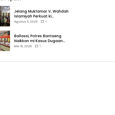
Jelang Muktamar V, Wahdah
Islamiyah Perkuat ki
Wasathiyah dan Kebangsaan
Agustus 5, 2026
1
Ballassi, Polres Bantaeng
Naikkan mi Kasus Dugaan
Korupsi PDAM ke Penyidikan
Mei 18, 2026
1