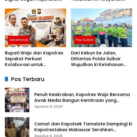
Love Scamming
yang Lebih Humanis dan
Menyentuh Hati
Advertorial
Pos Sulbar
Bupati Wajo dan Kapolres
Dari Kebun ke Jalan,
Sepakat Perkuat
Ditlantas Polda Sulbar
Kolaborasi untuk
Wujudkan ki Ketahanan
Pembangunan Daerah
Pangan Lewat Aksi Berbagi
untuk Masyarakat
Pos Terbaru
Penuh Keakraban, Kapolres Wajo Bersama
Awak Media Bangun Kemitraan yang
Harmonis
Agustus 6, 2026
Camat dan Kapolsek Tamalate Dampingi ki
Kapolrestabes Makassar Serahkan
Bantuan Sembako di Bontoduri
Agustus 6, 2026