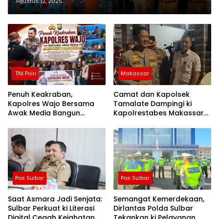
Kabupaten Wajo
Agustus 12, 2025
TNI Polri
Makassar
Penuh Keakraban,
Camat dan Kapolsek
Kapolres Wajo Bersama
Tamalate Dampingi ki
Awak Media Bangun
Kapolrestabes Makassar
Kemitraan yang Harmonis
Serahkan Bantuan
Sembako di Bontoduri
Pos Sulbar
Pos Sulbar
Saat Asmara Jadi Senjata:
Semangat Kemerdekaan,
Sulbar Perkuat ki Literasi
Dirlantas Polda Sulbar
Digital Cegah Kejahatan
Tekankan ki Pelayanan