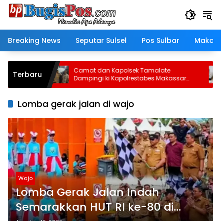
Langsung
ke
konten
Breaking News
Seputar Sulsel
Pos Sulbar
Makass
Camat dan Kapolsek Tamalate
Sa
Terbaru
mitraan
Dampingi ki Kapolrestabes Makassar
Per
Serahkan Bantuan Sembako di
Ke
Bontoduri
Lomba gerak jalan di wajo
Wajo
Lomba Gerak Jalan Indah
Semarakkan HUT RI ke-80 di