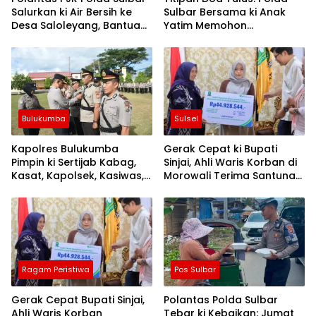
Salurkan ki Air Bersih ke
Sulbar Bersama ki Anak
Desa Saloleyang, Bantuan
Yatim Memohon
Nyata di Tengah Musim
Keberkahan Keamanan
Kemarau
Negeri
Bulukumba
Sulsel
Kapolres Bulukumba
Gerak Cepat ki Bupati
Pimpin ki Sertijab Kabag,
Sinjai, Ahli Waris Korban di
Kasat, Kapolsek, Kasiwas,
Morowali Terima Santunan
dan Pelantikan Kasi Humas
Kematian dari BPJS
Ketenagakerjaan
Ragam Peristiwa
Pos Sulbar
Gerak Cepat Bupati Sinjai,
Polantas Polda Sulbar
Ahli Waris Korban
Tebar ki Kebaikan: Jumat