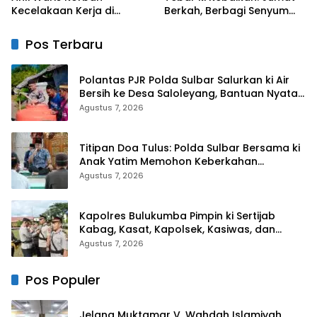
Kecelakaan Kerja di
Berkah, Berbagi Senyum
Morowali Terima Santunan
dan Peduli Sepenuh Hati
BPJS Ketenagakerjaan
Pos Terbaru
Polantas PJR Polda Sulbar Salurkan ki Air
Bersih ke Desa Saloleyang, Bantuan Nyata
di Tengah Musim Kemarau
Agustus 7, 2026
Titipan Doa Tulus: Polda Sulbar Bersama ki
Anak Yatim Memohon Keberkahan
Keamanan Negeri
Agustus 7, 2026
Kapolres Bulukumba Pimpin ki Sertijab
Kabag, Kasat, Kapolsek, Kasiwas, dan
Pelantikan Kasi Humas
Agustus 7, 2026
Pos Populer
Jelang Muktamar V, Wahdah Islamiyah