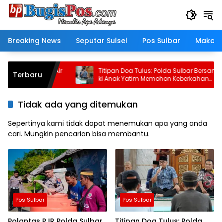
Langsung
ke
konten
Breaking News
Seputar Sulsel
Pos Sulbar
Makass
 Salurkan ki Air
Titipan Doa Tulus: Polda Sulbar Bersama
Terbaru
ng, Bantuan
ki Anak Yatim Memohon Keberkahan
 Kemarau
Keamanan Negeri
Tidak ada yang ditemukan
Sepertinya kami tidak dapat menemukan apa yang anda
cari. Mungkin pencarian bisa membantu.
Pos Sulbar
Pos Sulbar
Polantas PJR Polda Sulbar
Titipan Doa Tulus: Polda