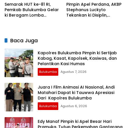
Semarak HUT ke-81 RI,
Pimpin Apel Perdana, AKBP
Pemkab Bulukumba Gelar
Stephanus Luckyto
ki Beragam Lomba
Tekankan ki Disiplin,
Tradisional hingga
Kebersihan, dan Kecintaan
Olahraga
Terhadap Organisasi
Baca Juga
Kapolres Bulukumba Pimpin ki Sertijab
Kabag, Kasat, Kapolsek, Kasiwas, dan
Pelantikan Kasi Humas
Bulukumba
Agustus 7, 2026
Juara I Film Animasi AI Nasional, Andi
Matahari Dapat ki Tauwwa Apresiasi
Dari Kapolres Bulukumba
Bulukumba
Agustus 6, 2026
Edy Manaf Pimpin ki Apel Besar Hari
Pramuka, Tutup Perkemahan Gantarang