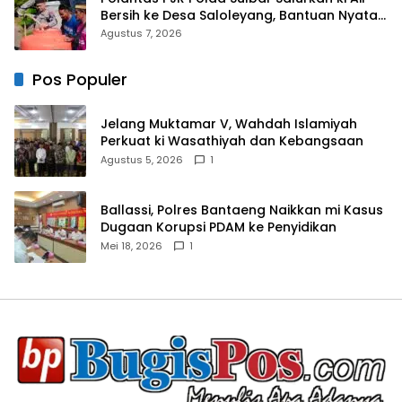
Bersih ke Desa Saloleyang, Bantuan Nyata
di Tengah Musim Kemarau
Agustus 7, 2026
Pos Populer
Jelang Muktamar V, Wahdah Islamiyah
Perkuat ki Wasathiyah dan Kebangsaan
Agustus 5, 2026
1
Ballassi, Polres Bantaeng Naikkan mi Kasus
Dugaan Korupsi PDAM ke Penyidikan
Mei 18, 2026
1