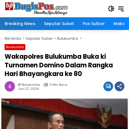
Langsung
ke
konten
Breaking News
Seputar Sulsel
Pos Sulbar
Makass
Beranda
Seputar Sulsel
Bulukumba
Bulukumba
Wakapolres Bulukumba Buka ki
Turnamen Domino Dalam Rangka
Hari Bhayangkara ke 80
BP Bulukumba
3 Min Baca
Juni 27, 2026