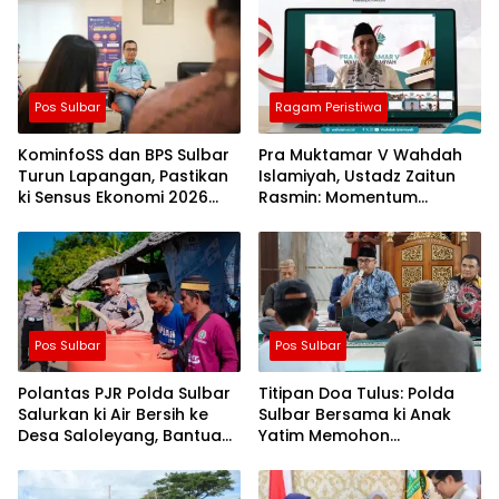
Pos Sulbar
Ragam Peristiwa
KominfoSS dan BPS Sulbar
Pra Muktamar V Wahdah
Turun Lapangan, Pastikan
Islamiyah, Ustadz Zaitun
ki Sensus Ekonomi 2026
Rasmin: Momentum
Berjalan Nyaman dan
Perkuat Konsolidasi dan
Akurat
Evaluasi Perjalanan
Dakwah
Pos Sulbar
Pos Sulbar
Polantas PJR Polda Sulbar
Titipan Doa Tulus: Polda
Salurkan ki Air Bersih ke
Sulbar Bersama ki Anak
Desa Saloleyang, Bantuan
Yatim Memohon
Nyata di Tengah Musim
Keberkahan Keamanan
Kemarau
Negeri