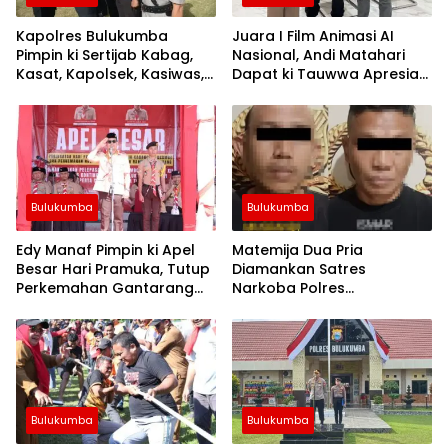
Kapolres Bulukumba
Juara I Film Animasi AI
Pimpin ki Sertijab Kabag,
Nasional, Andi Matahari
Kasat, Kapolsek, Kasiwas,
Dapat ki Tauwwa Apresiasi
dan Pelantikan Kasi Humas
Dari Kapolres Bulukumba
Bulukumba
Bulukumba
Edy Manaf Pimpin ki Apel
Matemija Dua Pria
Besar Hari Pramuka, Tutup
Diamankan Satres
Perkemahan Gantarang
Narkoba Polres
dan Lepas Kontingen
Bulukumba, Turut Disita
Jamnas XII 2026
Satu Sachet Diduga Sabu.
Bulukumba
Bulukumba