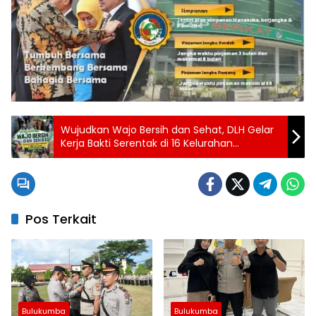
Wujudkan Wajo Bersih dan Sehat, DLH Gelar
Kerja Bakti Serentak di 16 Kelurahan
Kecamatan Tempe
Pos Terkait
Bulukumba
Bulukumba