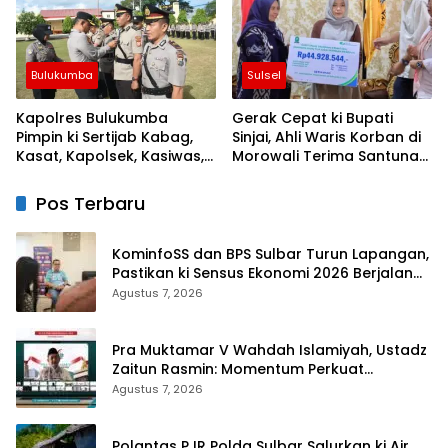
Bulukumba
Sulsel
Kapolres Bulukumba
Gerak Cepat ki Bupati
Pimpin ki Sertijab Kabag,
Sinjai, Ahli Waris Korban di
Kasat, Kapolsek, Kasiwas,
Morowali Terima Santunan
dan Pelantikan Kasi Humas
Kematian dari BPJS
Ketenagakerjaan
Pos Terbaru
KominfoSS dan BPS Sulbar Turun Lapangan,
Pastikan ki Sensus Ekonomi 2026 Berjalan
Nyaman dan Akurat
Agustus 7, 2026
Pra Muktamar V Wahdah Islamiyah, Ustadz
Zaitun Rasmin: Momentum Perkuat
Konsolidasi dan Evaluasi Perjalanan
Agustus 7, 2026
Dakwah
Polantas PJR Polda Sulbar Salurkan ki Air