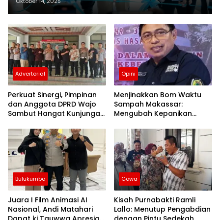
Berinovasi untuk Pelayanan
Oktober 14, 2025
Maksimal
Advertorial
Opini
Perkuat Sinergi, Pimpinan
Menjinakkan Bom Waktu
dan Anggota DPRD Wajo
Sampah Makassar:
Sambut Hangat Kunjungan
Mengubah Kepanikan
Silaturahmi Kapolres Wajo
Publik Menjadi Revolusi
yang Baru
Berbasis RT
Bulukumba
Gowa
Juara I Film Animasi AI
Kisah Purnabakti Ramli
Nasional, Andi Matahari
Lallo: Menutup Pengabdian
Dapat ki Tauwwa Apresiasi
dengan Pintu Sedekah