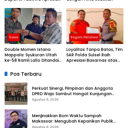
Dari Kapolres Bulukumba
Gowa
Ragam Peristiwa
Double Momen Istana
Loyalitas Tanpa Batas, Tim
Mappala: Syukuran Ultah
SAR Polda Sulsel Raih
ke-58 Ramli Lallo Ditandai
Apresiasi Basarnas atas
Aksi Berbagi Rumah
Evakuasi ATR 42
Ibadah
Pos Terbaru
Perkuat Sinergi, Pimpinan dan Anggota
DPRD Wajo Sambut Hangat Kunjungan
Silaturahmi Kapolres Wajo yang Baru
Agustus 6, 2026
Menjinakkan Bom Waktu Sampah
Makassar: Mengubah Kepanikan Publik
Menjadi Revolusi Berbasis RT
Agustus 6, 2026