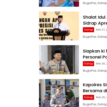
BugisPos, Sidra
Shalat Idu
Sidrap Apr
Sidrap
Mei 27,
BugisPos, Sidra
Siapkan ki 
Personel Po
Sidrap
Mei 26,
BugisPos, Sidrap
Kapolres Si
Bersama di
Sidrap
Mei 26,
BugisPos, Sidrap