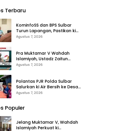
ma ki
Sertijab
Waris
Perjalanan
Yatim
Kabag,
Korban di
Dakwah
s Terbaru
ohon
Kasat,
Morowali
rkahan
Kapolsek,
Terima
anan
Kasiwas, dan
Santunan
KominfoSS dan BPS Sulbar
i
Pelantikan
Kematian
Turun Lapangan, Pastikan ki
Kasi Humas
dari BPJS
Sensus Ekonomi 2026 Berjalan
Agustus 7, 2026
Ketenagakerj
Nyaman dan Akurat
aan
Pra Muktamar V Wahdah
Islamiyah, Ustadz Zaitun
Rasmin: Momentum Perkuat
Agustus 7, 2026
Konsolidasi dan Evaluasi
Perjalanan Dakwah
Polantas PJR Polda Sulbar
Salurkan ki Air Bersih ke Desa
Saloleyang, Bantuan Nyata di
Agustus 7, 2026
Tengah Musim Kemarau
s Populer
Jelang Muktamar V, Wahdah
Islamiyah Perkuat ki