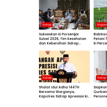
Sidrap
Ragam 
Sukseskan ki Porsenijar
Babins
Sulsel 2026, Tim Kesehatan
Petani 
dan Kebersihan Sidrap
ki Per
Diminta Siaga Penuh
Tanam 
Sidrap
Sidrap
Shalat Idul Adha 1447H
Siapkan 
Bersama Warganya,
Qurban,
Kapolres Sidrap Apresiasi ki
Persone
Capaian Ekonomi Daerah