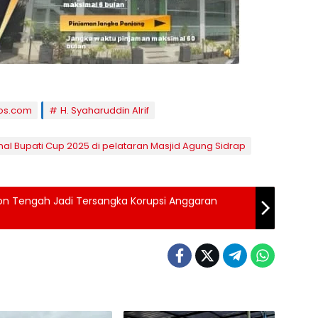
os.com
H. Syaharuddin Alrif
 Bupati Cup 2025 di pelataran Masjid Agung Sidrap
on Tengah Jadi Tersangka Korupsi Anggaran