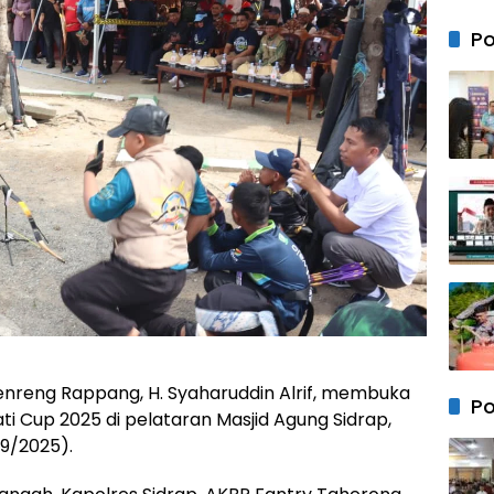
Bersa
Anak 
Po
Mem
Kebe
Keam
Neger
enreng Rappang, H. Syaharuddin Alrif, membuka
Po
i Cup 2025 di pelataran Masjid Agung Sidrap,
9/2025).