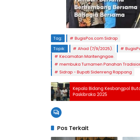
Tag:
BugisPos.com Sidrap
Topik:
Ahad (7/9/2025).
BugisP
Kecamatan Maritengngae.
membuka Turnamen Panahan Tradisional
Sidrap - Bupati Sidenreng Rappang
Kepala Bidang Kesbangpol But
Paskibraka 2025
Pos Terkait