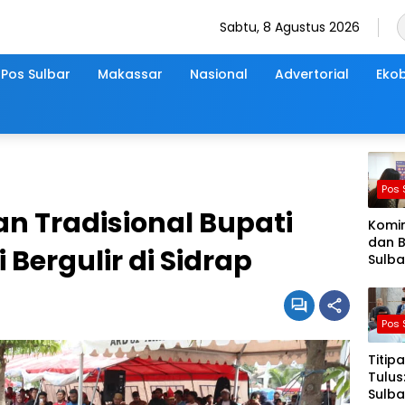
Sabtu, 8 Agustus 2026
Pos Sulbar
Makassar
Nasional
Advertorial
Ekob
Pos 
 Tradisional Bupati
Komi
dan 
Bergulir di Sidrap
Sulba
Lapa
Pasti
Sens
Pos 
Ekon
2026
Titip
Berja
Tulus
Nyam
Sulba
Akura