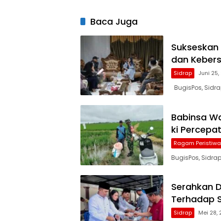
Baca Juga
Sukseskan k
dan Kebers
Sidrap
Juni 25
BugisPos, Sidr
Babinsa Wa
ki Percepa
Ragam Peristiwa
BugisPos, Sidr
Serahkan D
Terhadap 
Sidrap
Mei 28,