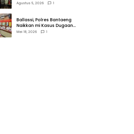
Wasathiyah dan Kebangsaan
Agustus 5, 2026
1
Ballassi, Polres Bantaeng
Naikkan mi Kasus Dugaan
Korupsi PDAM ke Penyidikan
Mei 18, 2026
1