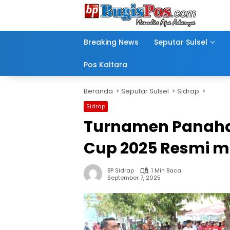
Langsung
ke
konten
Breaking News
Seputar Sulsel
Pos Kaltara
Beranda
Seputar Sulsel
Sidrap
Sidrap
Turnamen Panahan
Cup 2025 Resmi mi 
BP Sidrap
1 Min Baca
September 7, 2025