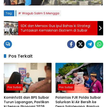
Tag:
Wagub Salim S Mengga
SDK dan Mensos Gus Ipul Bahas ki Strategi
Tuntaskan Kemiskinan Ekstrem di Sulbar
Pos Terkait
Pos Sulbar
Pos Sulbar
KominfoSS dan BPS Sulbar
Polantas PJR Polda Sulbar
Turun Lapangan, Pastikan
Salurkan ki Air Bersih ke
ki Sensus Ekonomi 2026
Desa Saloleyang, Bantuan