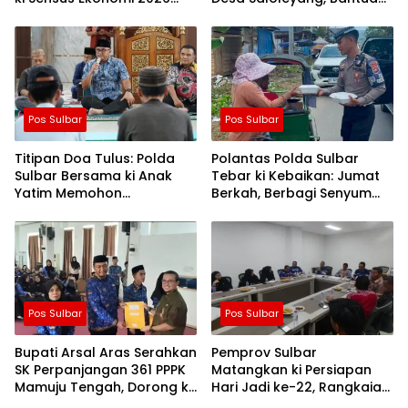
Berjalan Nyaman dan
Nyata di Tengah Musim
Akurat
Kemarau
Pos Sulbar
Pos Sulbar
Titipan Doa Tulus: Polda
Polantas Polda Sulbar
Sulbar Bersama ki Anak
Tebar ki Kebaikan: Jumat
Yatim Memohon
Berkah, Berbagi Senyum
Keberkahan Keamanan
dan Peduli Sepenuh Hati
Negeri
Pos Sulbar
Pos Sulbar
Bupati Arsal Aras Serahkan
Pemprov Sulbar
SK Perpanjangan 361 PPPK
Matangkan ki Persiapan
Mamuju Tengah, Dorong ki
Hari Jadi ke-22, Rangkaian
Kebijakan Belanja Pegawai
Kegiatan Libatkan