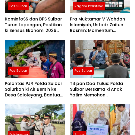
Pos Sulbar
Ragam Peristiwa
KominfoSS dan BPS Sulbar
Pra Muktamar V Wahdah
Turun Lapangan, Pastikan
Islamiyah, Ustadz Zaitun
ki Sensus Ekonomi 2026
Rasmin: Momentum
Berjalan Nyaman dan
Perkuat Konsolidasi dan
Akurat
Evaluasi Perjalanan
Dakwah
Pos Sulbar
Pos Sulbar
Polantas PJR Polda Sulbar
Titipan Doa Tulus: Polda
Salurkan ki Air Bersih ke
Sulbar Bersama ki Anak
Desa Saloleyang, Bantuan
Yatim Memohon
Nyata di Tengah Musim
Keberkahan Keamanan
Kemarau
Negeri
Bulukumba
Sulsel