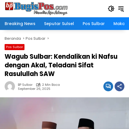
Langsung
ke
konten
Breaking News
Seputar Sulsel
Pos Sulbar
Makass
Beranda
Pos Sulbar
Pos Sulbar
Wagub Sulbar: Kendalikan ki Nafsu
dengan Akal, Teladani Sifat
Rasulullah SAW
BP Sulbar
2 Min Baca
September 26, 2025