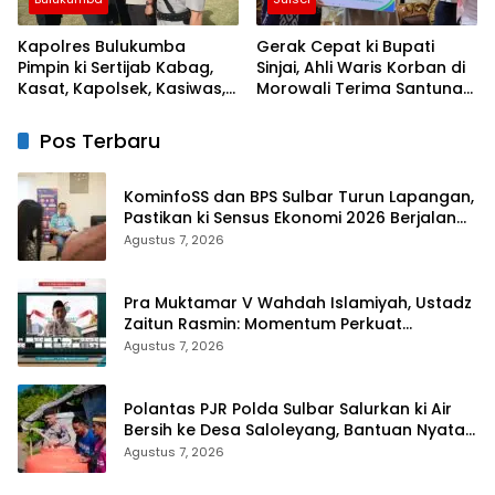
Kapolres Bulukumba
Gerak Cepat ki Bupati
Pimpin ki Sertijab Kabag,
Sinjai, Ahli Waris Korban di
Kasat, Kapolsek, Kasiwas,
Morowali Terima Santunan
dan Pelantikan Kasi Humas
Kematian dari BPJS
Ketenagakerjaan
Pos Terbaru
KominfoSS dan BPS Sulbar Turun Lapangan,
Pastikan ki Sensus Ekonomi 2026 Berjalan
Nyaman dan Akurat
Agustus 7, 2026
Pra Muktamar V Wahdah Islamiyah, Ustadz
Zaitun Rasmin: Momentum Perkuat
Konsolidasi dan Evaluasi Perjalanan
Agustus 7, 2026
Dakwah
Polantas PJR Polda Sulbar Salurkan ki Air
Bersih ke Desa Saloleyang, Bantuan Nyata
di Tengah Musim Kemarau
Agustus 7, 2026