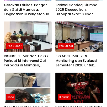
Gerakan Edukasi Pangan
Jadwal Sandeq Silumba
dan Gizi di Mamasa:
2026 Disesuaikan,
Tingkatkan ki Pengetahuan
Dispoparekraf Sulbar
dan Keterampilan
Pastikan ki Persiapan
Keluarga dalam
Tetap Dimatangkan
Pemenuhan Gizi
Pos Sulbar
Pos Sulbar
DKPPKB Sulbar dan TP PKK
BPKAD Sulbar Ikuti
Perkuat ki Intervensi Gizi
Monitoring dan Evaluasi
Terpadu di Mamasa,
Semester I 2026 untuk
Wujudkan Generasi Sulbar
Optimalkan ki Kinerja dan
Maju dan Sejahtera
Penyerapan Anggaran
Bone
Hiburan