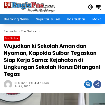
Langsung
ke
konten
Breaking News
Seputar Sulsel
Pos Sulbar
Makass
Beranda
Pos Sulbar
Pos Sulbar
Wujudkan ki Sekolah Aman dan
Nyaman, Kapolda Sulbar Tegaskan
Siap Kerja Sama: Kejahatan di
Lingkungan Sekolah Harus Ditangani
Tegas
BP Sulbar
4 Min Baca
Juni 4, 2026