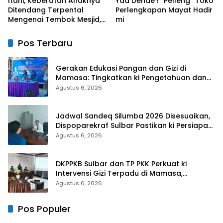
Itani, Keberatan Anaknya
Yaa Dende ! “Pelleng” Toko
Ditendang Terpental
Perlengkapan Mayat Hadir
Mengenai Tembok Mesjid,
mi
Orang Tua Korban Lapor
Polisi
Pos Terbaru
Gerakan Edukasi Pangan dan Gizi di
Mamasa: Tingkatkan ki Pengetahuan dan
Keterampilan Keluarga dalam Pemenuhan
Agustus 6, 2026
Gizi
Jadwal Sandeq Silumba 2026 Disesuaikan,
Dispoparekraf Sulbar Pastikan ki Persiapan
Tetap Dimatangkan
Agustus 6, 2026
DKPPKB Sulbar dan TP PKK Perkuat ki
Intervensi Gizi Terpadu di Mamasa,
Wujudkan Generasi Sulbar Maju dan
Agustus 6, 2026
Sejahtera
Pos Populer