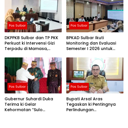
Pemenuhan Gizi
Pos Sulbar
Pos Sulbar
DKPPKB Sulbar dan TP PKK
BPKAD Sulbar Ikuti
Perkuat ki Intervensi Gizi
Monitoring dan Evaluasi
Terpadu di Mamasa,
Semester I 2026 untuk
Wujudkan Generasi Sulbar
Optimalkan ki Kinerja dan
Maju dan Sejahtera
Penyerapan Anggaran
Pos Sulbar
Pos Sulbar
Gubernur Suhardi Duka
Bupati Arsal Aras
Terima ki Gelar
Tegaskan ki Pentingnya
Kehormatan “Sulo
Perlindungan
Tappidena Balanipa” dari
Ketenagakerjaan Bagi
Kerapatan Adat Balanipa
Seluruh Pekerja