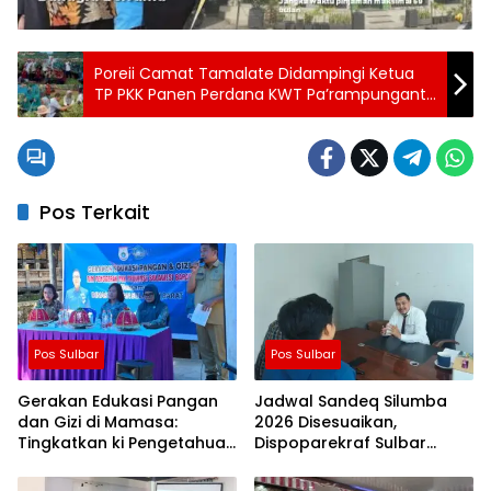
Poreii Camat Tamalate Didampingi Ketua
TP PKK Panen Perdana KWT Pa’rampunganta
Mangasa
Pos Terkait
Pos Sulbar
Pos Sulbar
Gerakan Edukasi Pangan
Jadwal Sandeq Silumba
dan Gizi di Mamasa:
2026 Disesuaikan,
Tingkatkan ki Pengetahuan
Dispoparekraf Sulbar
dan Keterampilan
Pastikan ki Persiapan
Keluarga dalam
Tetap Dimatangkan