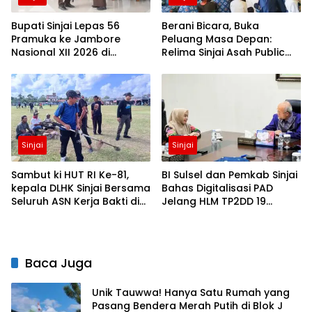
Bupati Sinjai Lepas 56
Berani Bicara, Buka
Pramuka ke Jambore
Peluang Masa Depan:
Nasional XII 2026 di
Relima Sinjai Asah Public
Cibubur
Speaking Siswa di MTs
Nurul Izzah Kalamisu
Sinjai
Sinjai
Sambut ki HUT RI Ke-81,
BI Sulsel dan Pemkab Sinjai
kepala DLHK Sinjai Bersama
Bahas Digitalisasi PAD
Seluruh ASN Kerja Bakti di
Jelang HLM TP2DD 19
Alun-alun
Agustus
Baca Juga
Unik Tauwwa! Hanya Satu Rumah yang
Pasang Bendera Merah Putih di Blok J