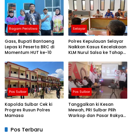
Keselamatan
Ragam Peristiwa
Selayar
Gass, Bupati Bantaeng
Polres Kepulauan Selayar
Lepas ki Peserta BRC di
Naikkan Kasus Kecelakaan
Momentum HUT ke-10
KLM Nurul Salsa ke Tahap
Penyidikan
Pos Sulbar
Pos Sulbar
Kapolda Sulbar Cek ki
Tanggalkan ki Kesan
Progres Rusun Polres
Mewah, PRI Sulbar Pilih
Mamasa
Warkop dan Pasar Rakyat
untuk Rayakan HUT Ke-1
Pos Terbaru