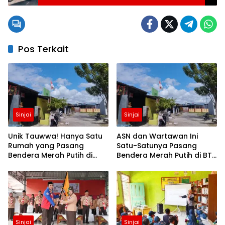
Seberangkan Anak Sekolah
Pos Terkait
Sinjai
Sinjai
Unik Tauwwa! Hanya Satu
ASN dan Wartawan Ini
Rumah yang Pasang
Satu-Satunya Pasang
Bendera Merah Putih di
Bendera Merah Putih di BTN
Blok J BTN Lappa Mas 1
Lappa Mas 1 Sinjai
Sinjai
Sinjai
Sinjai