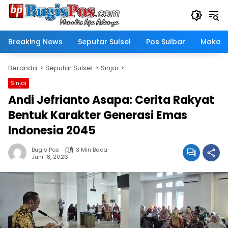
Langsung
ke
konten
Breaking News
Seputar Sulsel
Pos Sulbar
Makass
Beranda
Seputar Sulsel
Sinjai
Sinjai
Andi Jefrianto Asapa: Cerita Rakyat
Bentuk Karakter Generasi Emas
Indonesia 2045
Bugis Pos
3 Min Baca
Juni 18, 2026