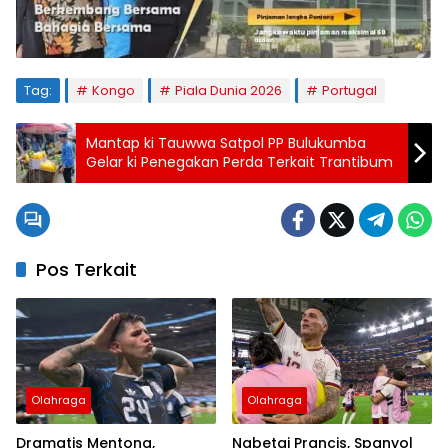
Tag:
Kongo
Piala Dunia 2026
Portugal
Mantap ki Tauwwa Satpol PP Bulukumba
Gelar ki Penegakan Perda Terkait Trantibum
Pos Terkait
Olahraga
Olahraga
Dramatis Mentong,
Nabetai Prancis, Spanyol