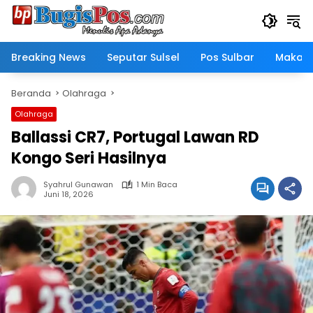
Langsung
ke
konten
Breaking News
Seputar Sulsel
Pos Sulbar
Makass
Beranda
Olahraga
Olahraga
Ballassi CR7, Portugal Lawan RD
Kongo Seri Hasilnya
Syahrul Gunawan
1 Min Baca
Juni 18, 2026