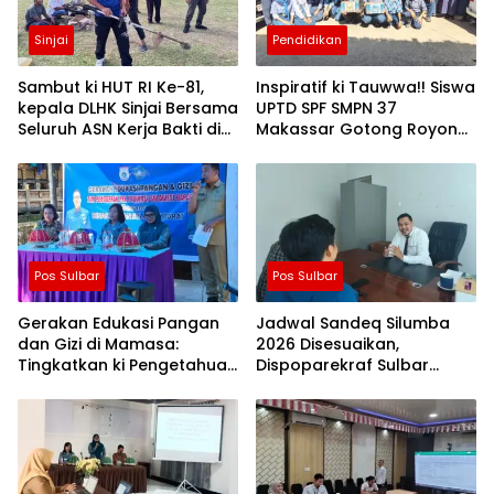
Sinjai
Pendidikan
Sambut ki HUT RI Ke-81,
Inspiratif ki Tauwwa!! Siswa
kepala DLHK Sinjai Bersama
UPTD SPF SMPN 37
Seluruh ASN Kerja Bakti di
Makassar Gotong Royong
Alun-alun
Bantu Korban Kebakaran
Pos Sulbar
Pos Sulbar
Gerakan Edukasi Pangan
Jadwal Sandeq Silumba
dan Gizi di Mamasa:
2026 Disesuaikan,
Tingkatkan ki Pengetahuan
Dispoparekraf Sulbar
dan Keterampilan
Pastikan ki Persiapan
Keluarga dalam
Tetap Dimatangkan
Pemenuhan Gizi