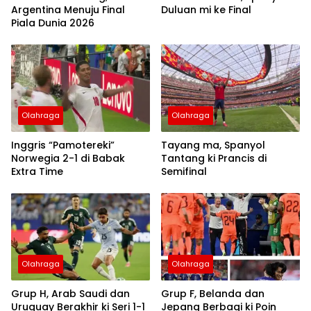
Argentina Menuju Final
Duluan mi ke Final
Piala Dunia 2026
Olahraga
Olahraga
Inggris “Pamotereki”
Tayang ma, Spanyol
Norwegia 2-1 di Babak
Tantang ki Prancis di
Extra Time
Semifinal
Olahraga
Olahraga
Grup H, Arab Saudi dan
Grup F, Belanda dan
Uruguay Berakhir ki Seri 1-1
Jepang Berbagi ki Poin