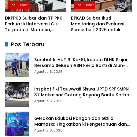
Pos Sulbar
Pos Sulbar
DKPPKB Sulbar dan TP PKK
BPKAD Sulbar Ikuti
Perkuat ki Intervensi Gizi
Monitoring dan Evaluasi
Terpadu di Mamasa,
Semester I 2026 untuk
Wujudkan Generasi Sulbar
Optimalkan ki Kinerja dan
Maju dan Sejahtera
Penyerapan Anggaran
Pos Terbaru
Sambut ki HUT RI Ke-81, kepala DLHK Sinjai
Bersama Seluruh ASN Kerja Bakti di Alun-
alun
Agustus 6, 2026
Inspiratif ki Tauwwa!! Siswa UPTD SPF SMPN
37 Makassar Gotong Royong Bantu Korban
Kebakaran
Agustus 6, 2026
Gerakan Edukasi Pangan dan Gizi di
Mamasa: Tingkatkan ki Pengetahuan dan
Keterampilan Keluarga dalam Pemenuhan
Agustus 6, 2026
Gizi