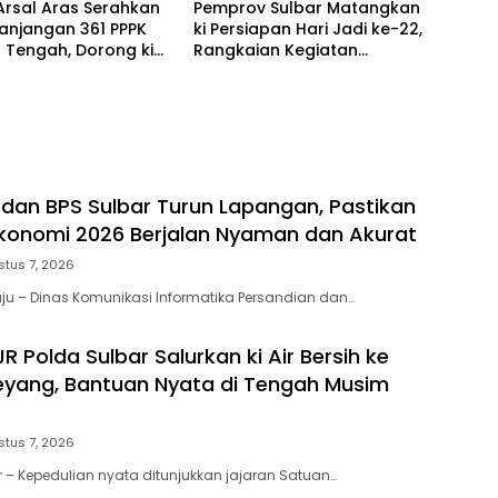
Arsal Aras Serahkan
Pemprov Sulbar Matangkan
anjangan 361 PPPK
ki Persiapan Hari Jadi ke-22,
 Tengah, Dorong ki
Rangkaian Kegiatan
an Belanja Pegawai
Libatkan Masyarakat
eksibel
dan BPS Sulbar Turun Lapangan, Pastikan
Ekonomi 2026 Berjalan Nyaman dan Akurat
stus 7, 2026
u – Dinas Komunikasi Informatika Persandian dan…
R Polda Sulbar Salurkan ki Air Bersih ke
eyang, Bantuan Nyata di Tengah Musim
stus 7, 2026
r – Kepedulian nyata ditunjukkan jajaran Satuan…