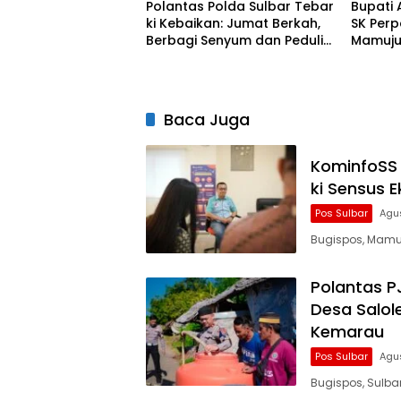
Polantas Polda Sulbar Tebar
Bupati 
ki Kebaikan: Jumat Berkah,
SK Perp
Berbagi Senyum dan Peduli
Mamuju
Sepenuh Hati
Kebijak
Lebih Fl
Baca Juga
KominfoSS 
ki Sensus 
Pos Sulbar
Agu
Bugispos, Mamuj
Polantas PJ
Desa Salol
Kemarau
Pos Sulbar
Agu
Bugispos, Sulba