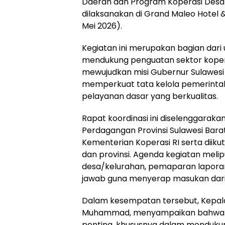
Daerah dan Program Koperasi Desa/
dilaksanakan di Grand Maleo Hotel 
Mei 2026).
Kegiatan ini merupakan bagian dari
mendukung penguatan sektor koperasi
mewujudkan misi Gubernur Sulawesi 
memperkuat tata kelola pemerinta
pelayanan dasar yang berkualitas.
Rapat koordinasi ini diselenggaraka
Perdagangan Provinsi Sulawesi Bar
Kementerian Koperasi RI serta diik
dan provinsi. Agenda kegiatan meli
desa/kelurahan, pemaparan laporan d
jawab guna menyerap masukan dari
Dalam kesempatan tersebut, Kepala
Muhammad, menyampaikan bahwa ket
penting, khususnya dalam menduku