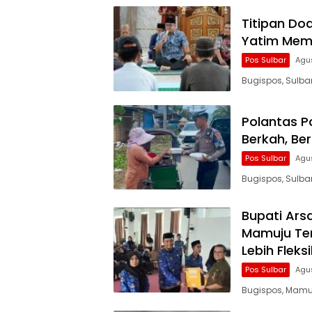
Titipan Do
Yatim Mem
Pos Sulbar
Agu
Bugispos, Sulba
Polantas P
Berkah, Be
Pos Sulbar
Agu
Bugispos, Sulba
Bupati Ars
Mamuju Ten
Lebih Fleksi
Pos Sulbar
Agu
Bugispos, Mamu