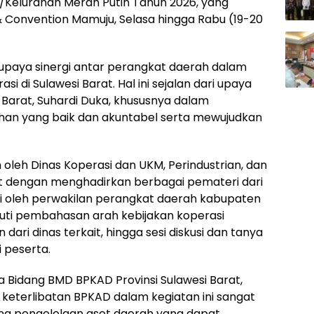
Kelurahan Merah Putih Tahun 2026, yang
& Convention Mamuju, Selasa hingga Rabu (19-20
 upaya sinergi antar perangkat daerah dalam
 di Sulawesi Barat. Hal ini sejalan dari upaya
Barat, Suhardi Duka, khususnya dalam
han yang baik dan akuntabel serta mewujudkan
n oleh Dinas Koperasi dan UKM, Perindustrian, dan
at dengan menghadirkan berbagai pemateri dari
uti oleh perwakilan perangkat daerah kabupaten
puti pembahasan arah kebijakan koperasi
ari dinas terkait, hingga sesi diskusi dan tanya
 peserta.
 Bidang BMD BPKAD Provinsi Sulawesi Barat,
erlibatan BPKAD dalam kegiatan ini sangat
ng pengelolaan aset daerah yang dapat