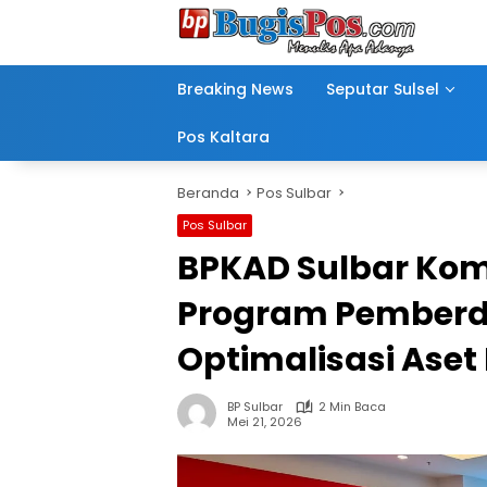
Langsung
ke
konten
Breaking News
Seputar Sulsel
Pos Kaltara
Beranda
Pos Sulbar
Pos Sulbar
BPKAD Sulbar Kom
Program Pemberd
Optimalisasi Aset
BP Sulbar
2 Min Baca
Mei 21, 2026