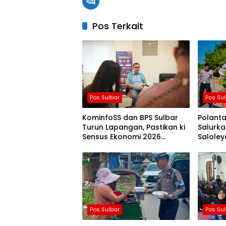
Pos Terkait
Pos Sulbar
Pos Su
KominfoSS dan BPS Sulbar
Polanta
Turun Lapangan, Pastikan ki
Salurka
Sensus Ekonomi 2026
Salole
Berjalan Nyaman dan Akurat
di Ten
Pos Sulbar
Pos Su