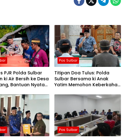
lbar
Pos Sulbar
s PJR Polda Sulbar
Titipan Doa Tulus: Polda
n ki Air Bersih ke Desa
Sulbar Bersama ki Anak
yang, Bantuan Nyata
Yatim Memohon Keberkahan
gah Musim Kemarau
Keamanan Negeri
lbar
Pos Sulbar