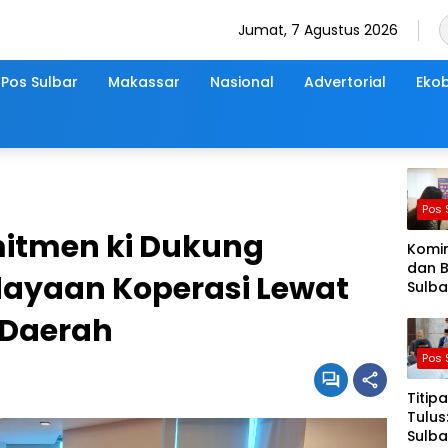
Jumat, 7 Agustus 2026
Pos Sulbar
Makassar
Nasional
Advertorial
Ekob
Pos 
itmen ki Dukung
Komi
dan 
ayaan Koperasi Lewat
Sulba
Lapa
 Daerah
Pasti
Sens
Pos 
Ekon
2026
Titip
Berja
Tulus
Nyam
Sulba
Akura