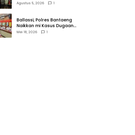
Wasathiyah dan Kebangsaan
Agustus 5, 2026
1
Ballassi, Polres Bantaeng
Naikkan mi Kasus Dugaan
Korupsi PDAM ke Penyidikan
Mei 18, 2026
1