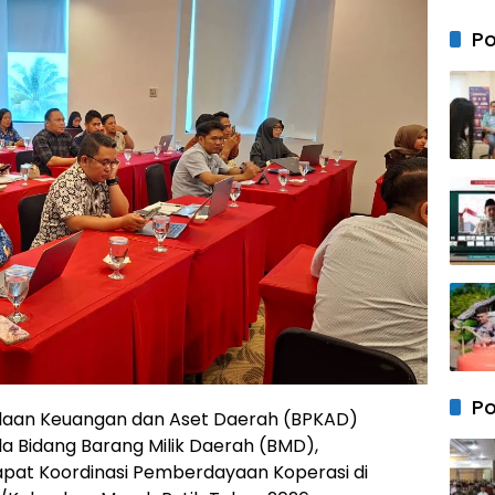
Bersa
Anak 
Po
Mem
Kebe
Keam
Neger
Po
olaan Keuangan dan Aset Daerah (BPKAD)
ala Bidang Barang Milik Daerah (BMD),
pat Koordinasi Pemberdayaan Koperasi di