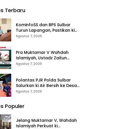
ma ki
Sertijab
Waris
Perjalanan
Yatim
Kabag,
Korban di
Dakwah
s Terbaru
ohon
Kasat,
Morowali
rkahan
Kapolsek,
Terima
anan
Kasiwas, dan
Santunan
KominfoSS dan BPS Sulbar
i
Pelantikan
Kematian
Turun Lapangan, Pastikan ki
Kasi Humas
dari BPJS
Sensus Ekonomi 2026 Berjalan
Agustus 7, 2026
Ketenagakerj
Nyaman dan Akurat
aan
Pra Muktamar V Wahdah
Islamiyah, Ustadz Zaitun
Rasmin: Momentum Perkuat
Agustus 7, 2026
Konsolidasi dan Evaluasi
Perjalanan Dakwah
Polantas PJR Polda Sulbar
Salurkan ki Air Bersih ke Desa
Saloleyang, Bantuan Nyata di
Agustus 7, 2026
Tengah Musim Kemarau
s Populer
Jelang Muktamar V, Wahdah
Islamiyah Perkuat ki