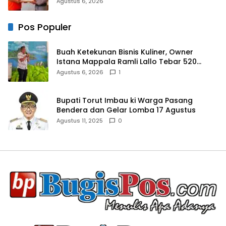
42
Agustus 6, 2026
Pos Populer
Buah Ketekunan Bisnis Kuliner, Owner
Istana Mappala Ramli Lallo Tebar 520
Paket Sembako di Gowa
Agustus 6, 2026
1
Bupati Torut Imbau ki Warga Pasang
Bendera dan Gelar Lomba 17 Agustus
Agustus 11, 2025
0