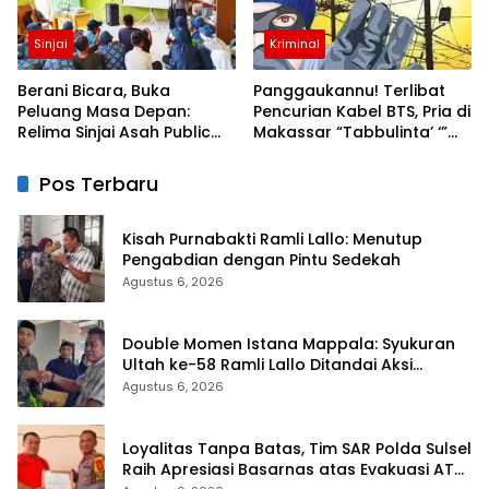
Sinjai
Kriminal
Berani Bicara, Buka
Panggaukannu! Terlibat
Peluang Masa Depan:
Pencurian Kabel BTS, Pria di
Relima Sinjai Asah Public
Makassar “Tabbulinta’ ‘”
Speaking Siswa di MTs
Disangkar Besi Polisi
Nurul Izzah Kalamisu
Pos Terbaru
Kisah Purnabakti Ramli Lallo: Menutup
Pengabdian dengan Pintu Sedekah
Agustus 6, 2026
Double Momen Istana Mappala: Syukuran
Ultah ke-58 Ramli Lallo Ditandai Aksi
Berbagi Rumah Ibadah
Agustus 6, 2026
Loyalitas Tanpa Batas, Tim SAR Polda Sulsel
Raih Apresiasi Basarnas atas Evakuasi ATR