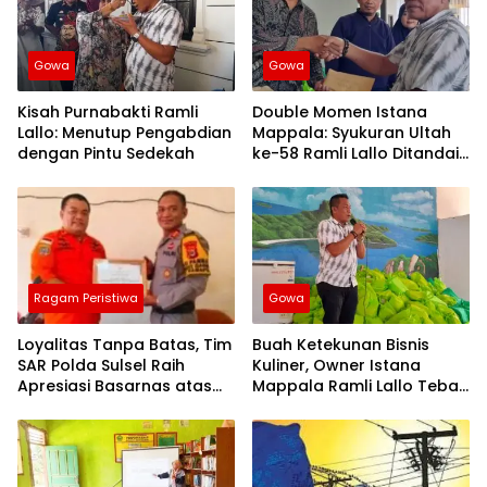
Gowa
Gowa
Kisah Purnabakti Ramli
Double Momen Istana
Lallo: Menutup Pengabdian
Mappala: Syukuran Ultah
dengan Pintu Sedekah
ke-58 Ramli Lallo Ditandai
Aksi Berbagi Rumah
Ibadah
Ragam Peristiwa
Gowa
Loyalitas Tanpa Batas, Tim
Buah Ketekunan Bisnis
SAR Polda Sulsel Raih
Kuliner, Owner Istana
Apresiasi Basarnas atas
Mappala Ramli Lallo Tebar
Evakuasi ATR 42
520 Paket Sembako di
Gowa