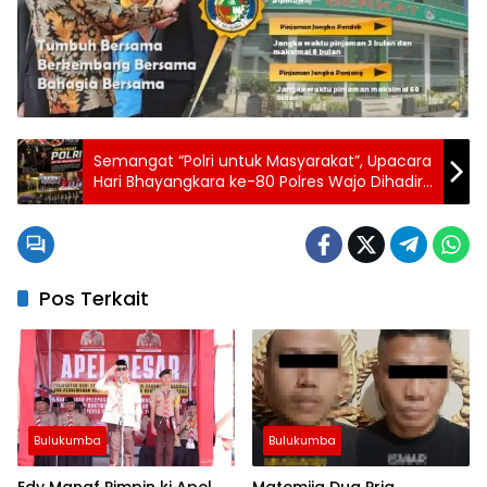
Semangat “Polri untuk Masyarakat”, Upacara
Hari Bhayangkara ke-80 Polres Wajo Dihadiri
Forkopimda dan Mitra Polri
Pos Terkait
Bulukumba
Bulukumba
Edy Manaf Pimpin ki Apel
Matemija Dua Pria