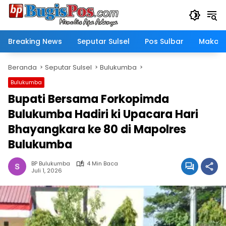
Langsung
ke
konten
Breaking News
Seputar Sulsel
Pos Sulbar
Makass
Beranda
Seputar Sulsel
Bulukumba
Bulukumba
Bupati Bersama Forkopimda
Bulukumba Hadiri ki Upacara Hari
Bhayangkara ke 80 di Mapolres
Bulukumba
BP Bulukumba
4 Min Baca
Juli 1, 2026