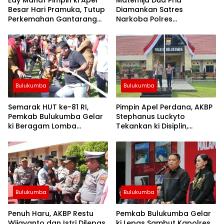
Besar Hari Pramuka, Tutup
Diamankan Satres
Perkemahan Gantarang
Narkoba Polres
dan Lepas Kontingen
Bulukumba, Turut Disita
Jamnas XII 2026
Satu Sachet Diduga Sabu.
Bulukumba
Bulukumba
Semarak HUT ke-81 RI,
Pimpin Apel Perdana, AKBP
Pemkab Bulukumba Gelar
Stephanus Luckyto
ki Beragam Lomba
Tekankan ki Disiplin,
Tradisional hingga
Kebersihan, dan Kecintaan
Olahraga
Terhadap Organisasi
Bulukumba
Bulukumba
Penuh Haru, AKBP Restu
Pemkab Bulukumba Gelar
Wijayanto dan Istri Dilepas
ki Lepas Sambut Kapolres