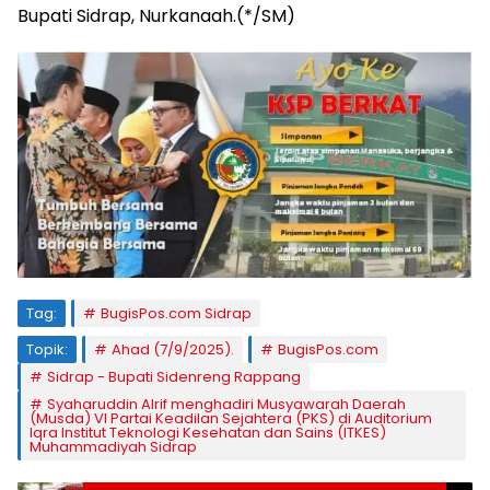
Bupati Sidrap, Nurkanaah.(*/SM)
Tag:
BugisPos.com Sidrap
Topik:
Ahad (7/9/2025).
BugisPos.com
Sidrap - Bupati Sidenreng Rappang
Syaharuddin Alrif menghadiri Musyawarah Daerah
(Musda) VI Partai Keadilan Sejahtera (PKS) di Auditorium
Iqra Institut Teknologi Kesehatan dan Sains (ITKES)
Muhammadiyah Sidrap