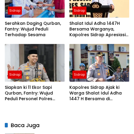
Sidrap
Sidrap
Serahkan Daging Qurban,
Shalat Idul Adha 1447H
Fantry: Wujud Peduli
Bersama Warganya,
Terhadap Sesama
Kapolres Sidrap Apresiasi
ki Capaian Ekonomi
Daerah
Sidrap
Sidrap
Siapkan ki 11 Ekor Sapi
Kapolres Sidrap Ajak ki
Qurban, Fantry: Wujud
Warga Shalat Idul Adha
Peduli Personel Polres
1447 H Bersama di
Sidrap
Mapolres, Pererat
Silaturahmi
Baca Juga