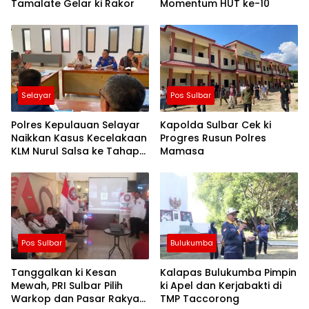
Tamalate Gelar ki Rakor
Momentum HUT ke-10
Selayar
Pos Sulbar
Polres Kepulauan Selayar
Kapolda Sulbar Cek ki
Naikkan Kasus Kecelakaan
Progres Rusun Polres
KLM Nurul Salsa ke Tahap
Mamasa
Penyidikan
Pos Sulbar
Bulukumba
Tanggalkan ki Kesan
Kalapas Bulukumba Pimpin
Mewah, PRI Sulbar Pilih
ki Apel dan Kerjabakti di
Warkop dan Pasar Rakyat
TMP Taccorong