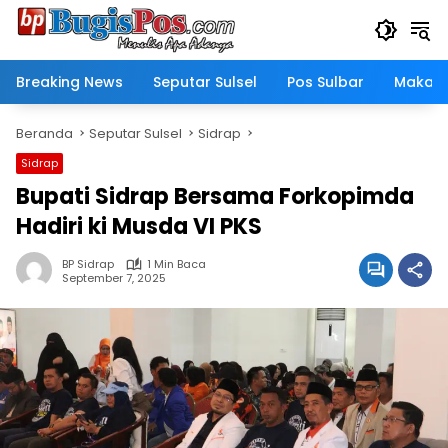
Langsung
ke
konten
Breaking News
Seputar Sulsel
Pos Sulbar
Makass
Beranda
Seputar Sulsel
Sidrap
Sidrap
Bupati Sidrap Bersama Forkopimda
Hadiri ki Musda VI PKS
BP Sidrap
1 Min Baca
September 7, 2025