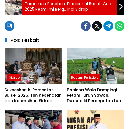
Turnamen Panahan Tradisional Bupati Cup
2025 Resmi mi Bergulir di Sidrap
Pos Terkait
Sidrap
Ragam Peristiwa
Sukseskan ki Porsenijar
Babinsa Wala Dampingi
Sulsel 2026, Tim Kesehatan
Petani Turun Sawah,
dan Kebersihan Sidrap
Dukung ki Percepatan Luas
Diminta Siaga Penuh
Tambah Tanam di Sidrap