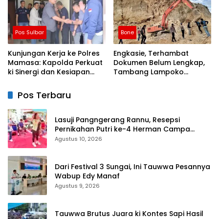
Pos Sulbar
Bone
Kunjungan Kerja ke Polres
Engkasie, Terhambat
Mamasa: Kapolda Perkuat
Dokumen Belum Lengkap,
ki Sinergi dan Kesiapan
Tambang Lampoko
Jaga Kamtibmas di
Disanksi Sementara Untuk
Wilayah
Tidak Operasional
Pos Terbaru
Lasuji Pangngerang Rannu, Resepsi
Pernikahan Putri ke-4 Herman Campa
Dihadiri Seniman
Agustus 10, 2026
Dari Festival 3 Sungai, Ini Tauwwa Pesannya
Wabup Edy Manaf
Agustus 9, 2026
Tauwwa Brutus Juara ki Kontes Sapi Hasil