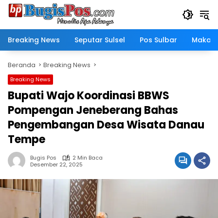
Langsung
ke
konten
Breaking News
Seputar Sulsel
Pos Sulbar
Makass
Beranda
Breaking News
Breaking News
Bupati Wajo Koordinasi BBWS
Pompengan Jeneberang Bahas
Pengembangan Desa Wisata Danau
Tempe
Bugis Pos
2 Min Baca
Desember 22, 2025