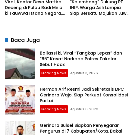
Viral, Kantor Desa Mattiro
“Kalembang” Dukung PT
Deceng di Pulau Badi Mirip
IHIP, Warga Asli Lampia
ki Tauwwa Istana Negara,
Siap Bersatu Majukan Luwu
Jadi ikon Pelayanan Publik
Timur
Baca Juga
Ballassi ki, Viral “Tangkap Lepas” dan
“86” Kasat Narkoba Polres Takalar
Sebut Hoax
Breaking News
Agustus 8, 2026
Herman Arif Resmi Jadi Sekretaris DPC
Gerindra Wajo, Siap Perkuat Konsolidasi
Partai
Breaking News
Agustus 6, 2026
Gerindra Sulsel Siapkan Penyegaran
Pengurus di 7 Kabupaten/Kota, Bakal