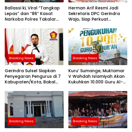
Ballassi ki, Viral “Tangkap
Herman Arif Resmi Jadi
Lepas” dan “86” Kasat
Sekretaris DPC Gerindra
Narkoba Polres Takalar
Wajo, Siap Perkuat
Sebut Hoax
Konsolidasi Partai
Breaking News
Breaking News
Gerindra Sulsel Siapkan
Kuru’ Sumange, Muktamar
Penyegaran Pengurus di 7
V Wahdah Islamiyah Akan
Kabupaten/Kota, Bakal
Kukuhkan 10.000 Guru Al-
Diumumkan Hari Ini
Qur’an di Masjid Istiqlal
Breaking News
Breaking News