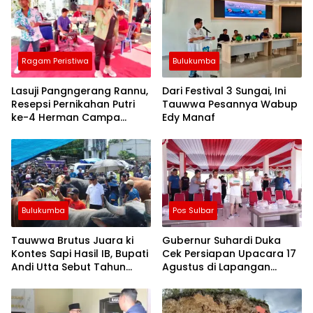
Ragam Peristiwa
Bulukumba
Lasuji Pangngerang Rannu,
Dari Festival 3 Sungai, Ini
Resepsi Pernikahan Putri
Tauwwa Pesannya Wabup
ke-4 Herman Campa
Edy Manaf
Dihadiri Seniman
Bulukumba
Pos Sulbar
Tauwwa Brutus Juara ki
Gubernur Suhardi Duka
Kontes Sapi Hasil IB, Bupati
Cek Persiapan Upacara 17
Andi Utta Sebut Tahun
Agustus di Lapangan
Depan Kita Bikin Skala
Ahmad Kirang, Capai 80
Lebih Besar
Persen