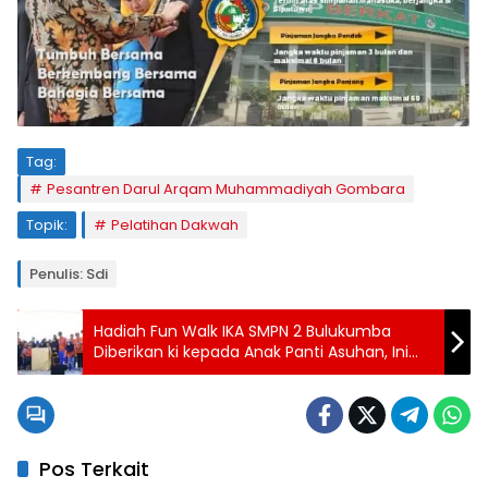
Tag:
Pesantren Darul Arqam Muhammadiyah Gombara
Topik:
Pelatihan Dakwah
Penulis: Sdi
Hadiah Fun Walk IKA SMPN 2 Bulukumba
Diberikan ki kepada Anak Panti Asuhan, Ini
Disampaikan Ketua IKA A.Edy Manaf
Pos Terkait