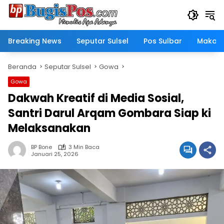
Langsung
ke
konten
Breaking News
Seputar Sulsel
Pos Sulbar
Makass
Beranda
Seputar Sulsel
Gowa
Gowa
Dakwah Kreatif di Media Sosial,
Santri Darul Arqam Gombara Siap ki
Melaksanakan
BP Bone
3 Min Baca
Januari 25, 2026