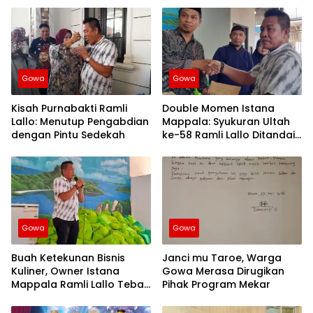
Gowa
Gowa
Kisah Purnabakti Ramli
Double Momen Istana
Lallo: Menutup Pengabdian
Mappala: Syukuran Ultah
dengan Pintu Sedekah
ke-58 Ramli Lallo Ditandai
Aksi Berbagi Rumah
Ibadah
Gowa
Gowa
Buah Ketekunan Bisnis
Janci mu Taroe, Warga
Kuliner, Owner Istana
Gowa Merasa Dirugikan
Mappala Ramli Lallo Tebar
Pihak Program Mekar
520 Paket Sembako di
Gowa