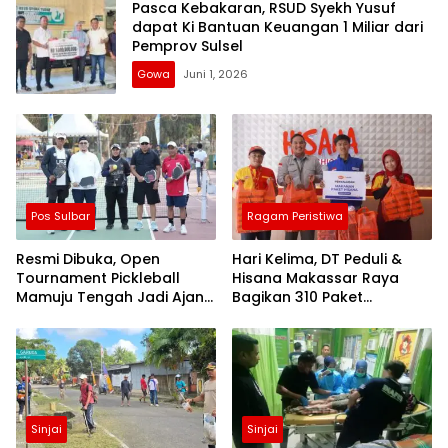
Pasca Kebakaran, RSUD Syekh Yusuf
dapat Ki Bantuan Keuangan 1 Miliar dari
Pemprov Sulsel
Gowa
Juni 1, 2026
Pos Sulbar
Ragam Peristiwa
Resmi Dibuka, Open
Hari Kelima, DT Peduli &
Tournament Pickleball
Hisana Makassar Raya
Mamuju Tengah Jadi Ajang
Bagikan 310 Paket
Pemersatu Antar daerah
Makanan untuk Korban
Kebakaran Tallo
Sinjai
Sinjai