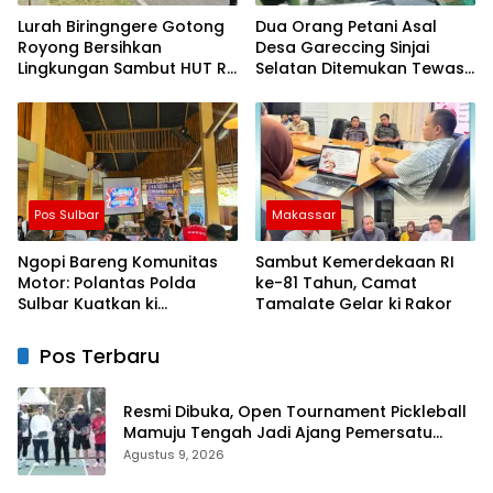
Lurah Biringngere Gotong
Dua Orang Petani Asal
Royong Bersihkan
Desa Gareccing Sinjai
Lingkungan Sambut HUT RI
Selatan Ditemukan Tewas,
ke-81
Diduga “Kennaki Strom
Kasian”
Pos Sulbar
Makassar
Ngopi Bareng Komunitas
Sambut Kemerdekaan RI
Motor: Polantas Polda
ke-81 Tahun, Camat
Sulbar Kuatkan ki
Tamalate Gelar ki Rakor
Semangat Merah Putih dan
Keselamatan
Pos Terbaru
Resmi Dibuka, Open Tournament Pickleball
Mamuju Tengah Jadi Ajang Pemersatu
Antar daerah
Agustus 9, 2026