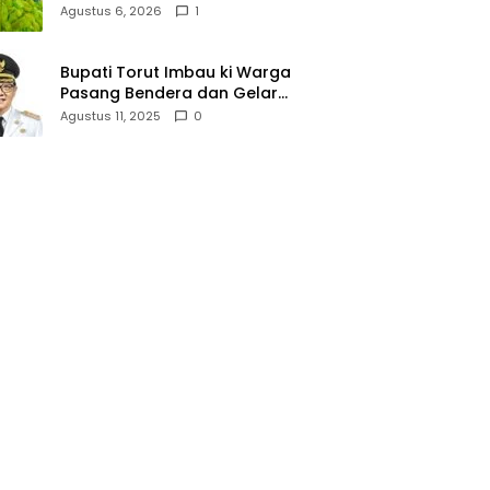
Lallo Tebar 520 Paket
Agustus 6, 2026
1
Sembako di Gowa
Bupati Torut Imbau ki Warga
Pasang Bendera dan Gelar
Lomba 17 Agustus
Agustus 11, 2025
0