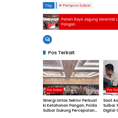
Tag:
Pemprov Sulbar
Panen Raya Jagung Serentak Li
Pangan
Pos Terkait
Pos Sulbar
Pos Su
Sinergi Lintas Sektor Perkuat
Saat As
ki Ketahanan Pangan, Polda
Sulbar P
Sulbar Dukung Percepatan
Digital
Cetak Sawah dan Mitigasi
Love S