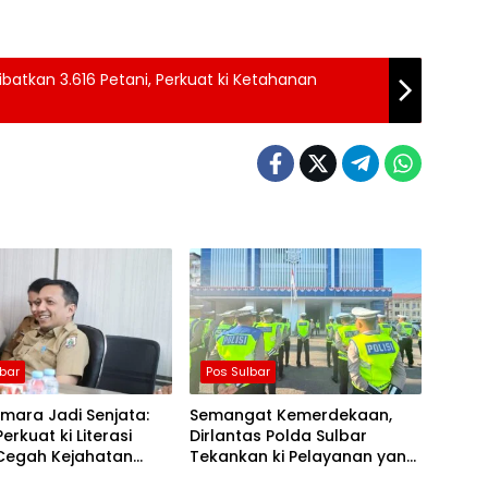
batkan 3.616 Petani, Perkuat ki Ketahanan
lbar
Pos Sulbar
mara Jadi Senjata:
Semangat Kemerdekaan,
erkuat ki Literasi
Dirlantas Polda Sulbar
 Cegah Kejahatan
Tekankan ki Pelayanan yang
camming
Lebih Humanis dan