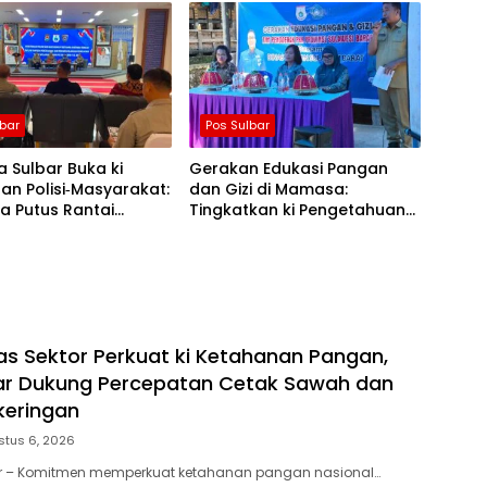
Menyentuh Hati
lbar
Pos Sulbar
 Sulbar Buka ki
Gerakan Edukasi Pangan
an Polisi‑Masyarakat:
dan Gizi di Mamasa:
a Putus Rantai
Tingkatkan ki Pengetahuan
ran TBC
dan Keterampilan Keluarga
dalam Pemenuhan Gizi
tas Sektor Perkuat ki Ketahanan Pangan,
ar Dukung Percepatan Cetak Sawah dan
keringan
stus 6, 2026
ar – Komitmen memperkuat ketahanan pangan nasional…