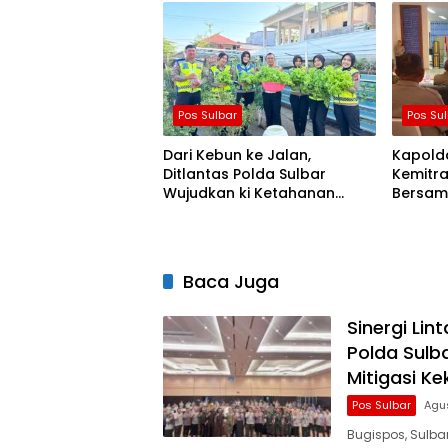
Kekeringan
Pos Sulbar
Pos Su
Dari Kebun ke Jalan,
Kapolda
Ditlantas Polda Sulbar
Kemitra
Wujudkan ki Ketahanan
Bersam
Pangan Lewat Aksi Berbagi
Penula
untuk Masyarakat
Baca Juga
Sinergi Lin
Polda Sulb
Mitigasi Ke
Pos Sulbar
Agu
Bugispos, Sulb