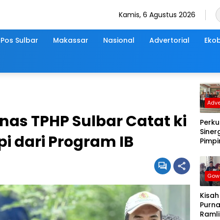
Kamis, 6 Agustus 2026
Pos Sulbar
Makassar
Nasional
Advertorial
Ekob
Adve
nas TPHP Sulbar Catat ki
Perku
Sinerg
pi dari Program IB
Pimp
dan 
DPRD
Samb
Gow
Hang
Kunj
Kisah
Silat
Purna
Kapo
Ramli 
Wajo