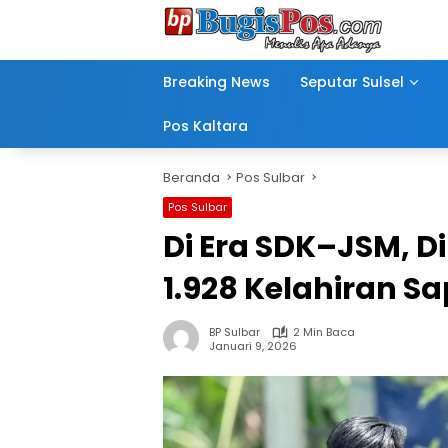
Langsung
ke
konten
Breaking News
Seputar Sulsel
Pos Kaltara
Beranda
Pos Sulbar
Pos Sulbar
Di Era SDK–JSM, Di
1.928 Kelahiran Sa
BP Sulbar
2 Min Baca
Januari 9, 2026