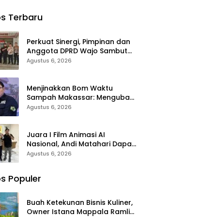
tup
Mappala:
Polda Sulsel
abdian
Syukuran
Raih
s Terbaru
n Pintu
Ultah ke-58
Apresiasi
kah
Ramli Lallo
Basarnas
Ditandai Aksi
atas
Perkuat Sinergi, Pimpinan dan
Berbagi
Evakuasi ATR
Anggota DPRD Wajo Sambut
Rumah
42
Hangat Kunjungan Silaturahmi
Agustus 6, 2026
Ibadah
Kapolres Wajo yang Baru
Menjinakkan Bom Waktu
Sampah Makassar: Mengubah
Kepanikan Publik Menjadi
Agustus 6, 2026
Revolusi Berbasis RT
Juara I Film Animasi AI
Nasional, Andi Matahari Dapat
ki Tauwwa Apresiasi Dari
Agustus 6, 2026
Kapolres Bulukumba
s Populer
Buah Ketekunan Bisnis Kuliner,
Owner Istana Mappala Ramli