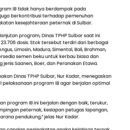
gram IB tidak hanya berdampak pada
i juga berkontribusi terhadap pemenuhan
gkatan kesejahteraan peternak di Sulbar.
anjutan program, Dinas TPHP Sulbar saat ini
3.706 dosis. Stok tersebut terdiri dari berbagai
 Angus, Limosin, Madura, Simental, Bali, Brahman,
 tersedia semen beku untuk kerbau biasa dan
g jenis Saanen, Boer, dan Peranakan Etawa.
nakan Dinas TPHP Sulbar, Nur Kadar, menegaskan
pelaksanaan program IB agar berjalan optimal
 program IB ini berjalan dengan baik, terukur,
ampingan peternak, kesiapan petugas lapangan,
rana pendukung,” jelas Nur Kadar.
rap capaian peningkatan angka kelahiran ternak