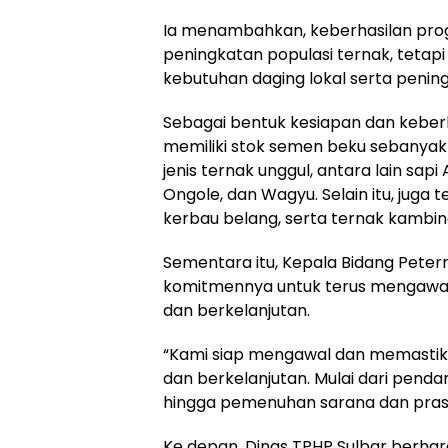
Ia menambahkan, keberhasilan pro
peningkatan populasi ternak, tetap
kebutuhan daging lokal serta penin
Sebagai bentuk kesiapan dan keberl
memiliki stok semen beku sebanyak 2
jenis ternak unggul, antara lain sapi
Ongole, dan Wagyu. Selain itu, juga
kerbau belang, serta ternak kambin
Sementara itu, Kepala Bidang Peter
komitmennya untuk terus mengawal 
dan berkelanjutan.
“Kami siap mengawal dan memastikan
dan berkelanjutan. Mulai dari pend
hingga pemenuhan sarana dan prasa
Ke depan, Dinas TPHP Sulbar berha