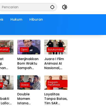
is
Hukum
Hiburan
rtorial
Opini
Bulukumba
at
Menjinakkan
Juara I Film
i,
Bom Waktu
Animasi AI
inan
Sampah
Nasional,
Anggota
Makassar:
Andi
 Wajo
Mengubah
Matahari
ut
Kepanikan
Dapat ki
Ragam
a
Gowa
Peristiwa
at
Publik
Tauwwa
ungan
Menjadi
Apresiasi
Double
Loyalitas
urahmi
Revolusi
Dari
bakti
Momen
Tanpa Batas,
lres
Berbasis RT
Kapolres
Lallo:
Istana
Tim SAR
 yang
Bulukumba