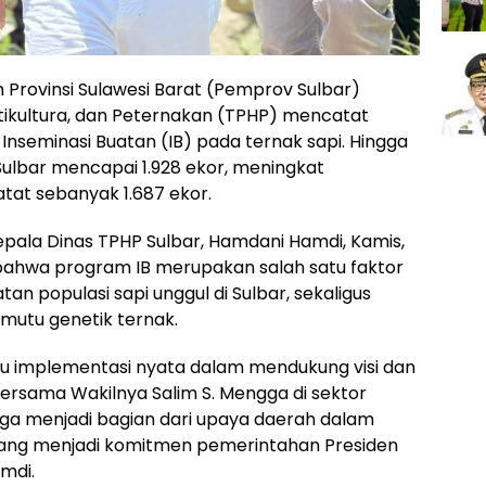
h Provinsi Sulawesi Barat (Pemprov Sulbar)
tikultura, dan Peternakan (TPHP) mencatat
nseminasi Buatan (IB) pada ternak sapi. Hingga
 Sulbar mencapai 1.928 ekor, meningkat
tat sebanyak 1.687 ekor.
epala Dinas TPHP Sulbar, Hamdani Hamdi, Kamis,
bahwa program IB merupakan salah satu faktor
 populasi sapi unggul di Sulbar, sekaligus
mutu genetik ternak.
tu implementasi nyata dalam mendukung visi dan
bersama Wakilnya Salim S. Mengga di sektor
 juga menjadi bagian dari upaya daerah dalam
g menjadi komitmen pemerintahan Presiden
mdi.