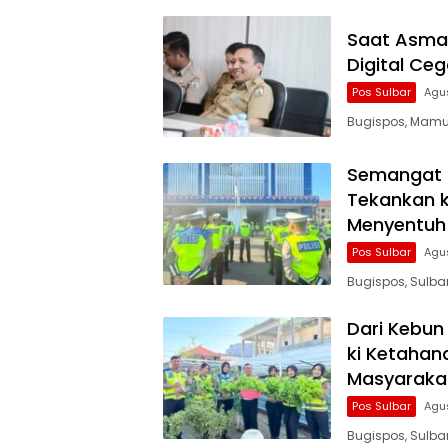
Saat Asmara
Digital Ce
Pos Sulbar
Agu
Bugispos, Mamuj
Semangat K
Tekankan k
Menyentuh 
Pos Sulbar
Agu
Bugispos, Sulb
Dari Kebun
ki Ketahan
Masyaraka
Pos Sulbar
Agu
Bugispos, Sulb