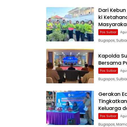
Dari Kebun
ki Ketahan
Masyaraka
Pos Sulbar
Agu
Bugispos, Sulb
Kapolda Su
Bersama Pu
Pos Sulbar
Agu
Bugispos, Sulbar
Gerakan Ed
Tingkatkan
Keluarga d
Pos Sulbar
Agu
Bugispos, Mamas