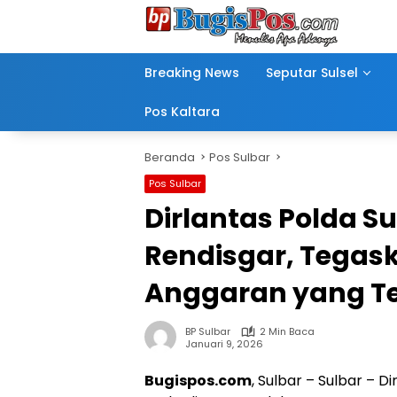
Langsung
ke
konten
Breaking News
Seputar Sulsel
Pos Kaltara
Beranda
Pos Sulbar
Pos Sulbar
Dirlantas Polda S
Rendisgar, Tegas
Anggaran yang Te
BP Sulbar
2 Min Baca
Januari 9, 2026
Bugispos.com
, Sulbar – Sulbar – D