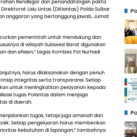
erahan Rendisgar dan penandatangan pakta
dan 
DPRD
 Direktorat Lalu Lintas (Ditlantas) Polda Sulbar
Po
Samb
an anggaran yang bertanggung jawab, Jumat
Hang
Kunj
Silat
ucurkan pemerintah untuk mendukung dan
Kapo
Wajo
hususnya di wilayah Sulawesi Barat digunakan
Baru
an dan efisien,” tegas Kombes Pol Nurhadi
anjutnya, harus dilaksanakan dengan penuh
nsip integritas serta transparansi. Setiap
kan untuk meningkatkan pelayanan kepada
isasi tugas Polantas dalam menjaga
tas di daerah.
Po
enjalankan tugas, tetapi juga amanah dari
 baik. Setiap pengeluaran harus memberikan
ioritas kebutuhan di lapangan,” tambahnya.