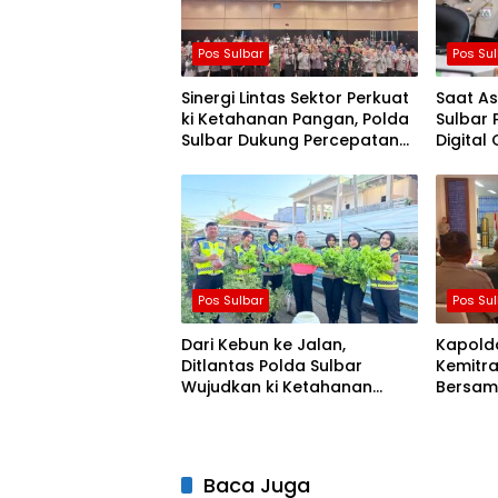
Pos Sulbar
Pos Su
Sinergi Lintas Sektor Perkuat
Saat As
ki Ketahanan Pangan, Polda
Sulbar P
Sulbar Dukung Percepatan
Digital
Cetak Sawah dan Mitigasi
Love S
Kekeringan
Pos Sulbar
Pos Su
Dari Kebun ke Jalan,
Kapolda
Ditlantas Polda Sulbar
Kemitra
Wujudkan ki Ketahanan
Bersam
Pangan Lewat Aksi Berbagi
Penula
untuk Masyarakat
Baca Juga