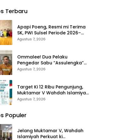
Anggota
Makassar:
Andi
 Wajo
Mengubah
Matahari
s Terbaru
ut
Kepanikan
Dapat ki
at
Publik
Tauwwa
ungan
Menjadi
Apresiasi
Apapi Poeng, Resmi mi Terima
urahmi
Revolusi
Dari
SK, PWI Sulsel Periode 2026–
lres
Berbasis RT
Kapolres
2031 Gelar Rapat Perdana
Agustus 7, 2026
 yang
Bulukumba
Ommalee! Dua Pelaku
Pengedar Sabu “Assulengka”
Landing Dikandang Jeruji Polisi
Agustus 7, 2026
Target Ki 12 Ribu Pengunjung,
Muktamar V Wahdah Islamiyah
Hadirkan Bazar Halal dan
Agustus 7, 2026
Muslim Family Expo 2026
s Populer
Jelang Muktamar V, Wahdah
Islamiyah Perkuat ki