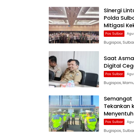
Sinergi Lin
Polda Sulb
Mitigasi Ke
Pos Sulbar
Agu
Bugispos, Sulb
Saat Asmara
Digital Ce
Pos Sulbar
Agu
Bugispos, Mamuj
Semangat K
Tekankan k
Menyentuh 
Pos Sulbar
Agu
Bugispos, Sulb