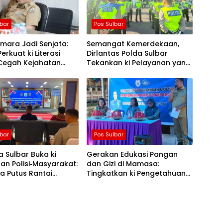
lbar
Pos Sulbar
mara Jadi Senjata:
Semangat Kemerdekaan,
erkuat ki Literasi
Dirlantas Polda Sulbar
 Cegah Kejahatan
Tekankan ki Pelayanan yang
camming
Lebih Humanis dan
Menyentuh Hati
lbar
Pos Sulbar
 Sulbar Buka ki
Gerakan Edukasi Pangan
an Polisi‑Masyarakat:
dan Gizi di Mamasa:
a Putus Rantai
Tingkatkan ki Pengetahuan
ran TBC
dan Keterampilan Keluarga
dalam Pemenuhan Gizi