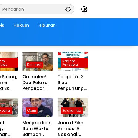
is
Hukum
Hiburan
am
Ragam
stiwa
Kriminal
Peristiwa
 Poeng,
Ommalee!
Target Ki 12
 mi
Dua Pelaku
Ribu
a SK,
Pengedar
Pengunjung,
ulsel
Sabu
Muktamar V
de
“Assulengka”
Wahdah
–2031
Landing
Islamiyah
rtorial
Opini
Bulukumba
 Rapat
Dikandang
Hadirkan
ana
Jeruji Polisi
Bazar Halal
at
Menjinakkan
Juara I Film
dan Muslim
i,
Bom Waktu
Animasi AI
Family Expo
inan
Sampah
Nasional,
2026