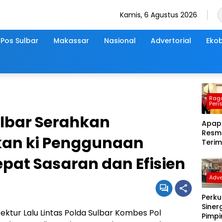
Kamis, 6 Agustus 2026
Pos Sulbar
Makassar
Nasional
Advertorial
Ekob
Rag
Peri
ulbar Serahkan
Apapi
Resmi
kan ki Penggunaan
Terim
PWI S
pat Sasaran dan Efisien
Perio
2026
Adve
Gelar
Perd
Perku
Sinerg
irektur Lalu Lintas Polda Sulbar Kombes Pol
Pimp