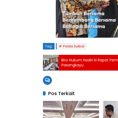
Tag:
Polda Sulbar
Biro Hukum Hadiri ki Rapat P
Pasangkayu
Pos Terkait