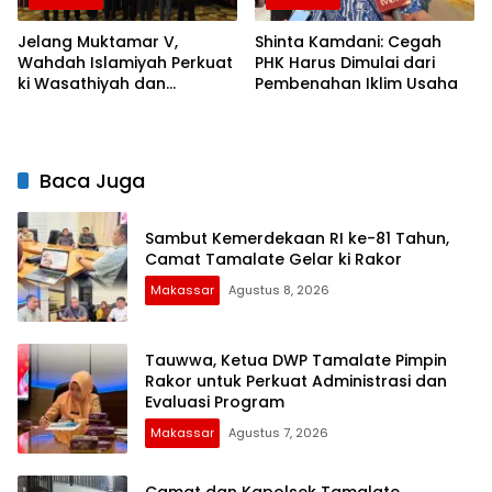
Jelang Muktamar V,
Shinta Kamdani: Cegah
Wahdah Islamiyah Perkuat
PHK Harus Dimulai dari
ki Wasathiyah dan
Pembenahan Iklim Usaha
Kebangsaan
Baca Juga
Sambut Kemerdekaan RI ke-81 Tahun,
Camat Tamalate Gelar ki Rakor
Makassar
Agustus 8, 2026
Tauwwa, Ketua DWP Tamalate Pimpin
Rakor untuk Perkuat Administrasi dan
Evaluasi Program
Makassar
Agustus 7, 2026
Camat dan Kapolsek Tamalate