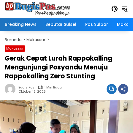
Langsung
ke
konten
Breaking News
Seputar Sulsel
Pos Sulbar
Makass
Beranda
Makassar
Makassar
Gerak Cepat Lurah Rappokalling
Mengunjungi Posyandu Menuju
Rappokalling Zero Stunting
Bugis Pos
1 Min Baca
Oktober 15, 2025