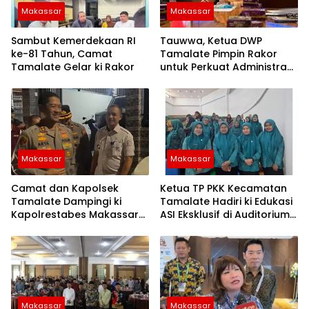
Makassar
Makassar
Sambut Kemerdekaan RI
Tauwwa, Ketua DWP
ke-81 Tahun, Camat
Tamalate Pimpin Rakor
Tamalate Gelar ki Rakor
untuk Perkuat Administrasi
dan Evaluasi Program
Makassar
Makassar
Camat dan Kapolsek
Ketua TP PKK Kecamatan
Tamalate Dampingi ki
Tamalate Hadiri ki Edukasi
Kapolrestabes Makassar
ASI Eksklusif di Auditorium
Serahkan Bantuan
TP PKK Kota Makassar
Sembako di Bontoduri
Makassar
Makassar