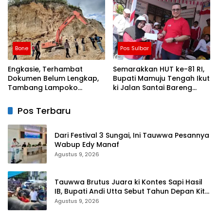
Persen
Wilayah
Bone
Pos Sulbar
Engkasie, Terhambat
Semarakkan HUT ke-81 RI,
Dokumen Belum Lengkap,
Bupati Mamuju Tengah Ikut
Tambang Lampoko
ki Jalan Santai Bareng
Disanksi Sementara Untuk
Warga Karossa
Tidak Operasional
Pos Terbaru
Dari Festival 3 Sungai, Ini Tauwwa Pesannya
Wabup Edy Manaf
Agustus 9, 2026
Tauwwa Brutus Juara ki Kontes Sapi Hasil
IB, Bupati Andi Utta Sebut Tahun Depan Kita
Bikin Skala Lebih Besar
Agustus 9, 2026