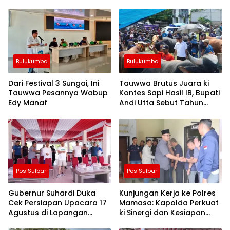
Bulukumba
Bulukumba
Dari Festival 3 Sungai, Ini
Tauwwa Brutus Juara ki
Tauwwa Pesannya Wabup
Kontes Sapi Hasil IB, Bupati
Edy Manaf
Andi Utta Sebut Tahun
Depan Kita Bikin Skala
Lebih Besar
Pos Sulbar
Pos Sulbar
Gubernur Suhardi Duka
Kunjungan Kerja ke Polres
Cek Persiapan Upacara 17
Mamasa: Kapolda Perkuat
Agustus di Lapangan
ki Sinergi dan Kesiapan
Ahmad Kirang, Capai 80
Jaga Kamtibmas di