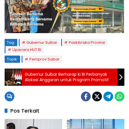
Tag:
Gubernur Sulbar
Paskibraka Provinsi
Upacara HUT RI
Topik:
Pemprov Sulbar
Gubernur Sulbar Berharap ki BI Perbanyak
Alokasi Anggaran untuk Program Promotif
Pos Terkait