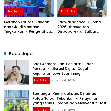
Pos Sulbar
Pos Sulbar
Gerakan Edukasi Pangan
Jadwal Sandeq Silumba
dan Gizi di Mamasa:
2026 Disesuaikan,
Tingkatkan ki Pengetahuan
Dispoparekraf Sulbar
dan Keterampilan
Pastikan ki Persiapan
Keluarga dalam
Tetap Dimatangkan
Pemenuhan Gizi
Baca Juga
Saat Asmara Jadi Senjata: Sulbar
Perkuat ki Literasi Digital Cegah
Kejahatan Love Scamming
Pos Sulbar
Agustus 6, 2026
Semangat Kemerdekaan, Dirlantas
Polda Sulbar Tekankan ki Pelayanan
yang Lebih Humanis dan Menyentuh Hati
Pos Sulbar
Agustus 6, 2026