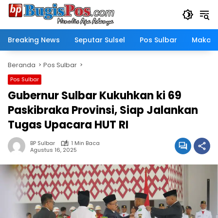
Langsung
ke
konten
Breaking News
Seputar Sulsel
Pos Sulbar
Makass
Beranda
Pos Sulbar
Pos Sulbar
Gubernur Sulbar Kukuhkan ki 69
Paskibraka Provinsi, Siap Jalankan
Tugas Upacara HUT RI
BP Sulbar
1 Min Baca
Agustus 16, 2025