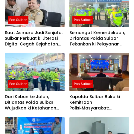
Pos Sulbar
Pos Sulbar
Saat Asmara Jadi Senjata:
Semangat Kemerdekaan,
Sulbar Perkuat ki Literasi
Dirlantas Polda Sulbar
Digital Cegah Kejahatan
Tekankan ki Pelayanan
Love Scamming
yang Lebih Humanis dan
Menyentuh Hati
Pos Sulbar
Pos Sulbar
Dari Kebun ke Jalan,
Kapolda Sulbar Buka ki
Ditlantas Polda Sulbar
Kemitraan
Wujudkan ki Ketahanan
Polisi‑Masyarakat:
Pangan Lewat Aksi Berbagi
Bersama Putus Rantai
untuk Masyarakat
Penularan TBC