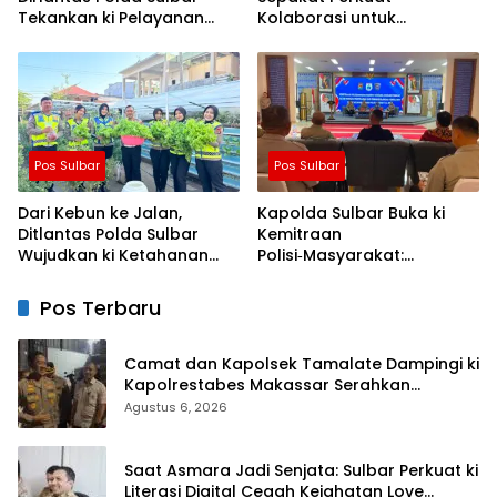
Tekankan ki Pelayanan
Kolaborasi untuk
yang Lebih Humanis dan
Pembangunan Daerah
Menyentuh Hati
Pos Sulbar
Pos Sulbar
Dari Kebun ke Jalan,
Kapolda Sulbar Buka ki
Ditlantas Polda Sulbar
Kemitraan
Wujudkan ki Ketahanan
Polisi‑Masyarakat:
Pangan Lewat Aksi Berbagi
Bersama Putus Rantai
untuk Masyarakat
Penularan TBC
Pos Terbaru
Camat dan Kapolsek Tamalate Dampingi ki
Kapolrestabes Makassar Serahkan
Bantuan Sembako di Bontoduri
Agustus 6, 2026
Saat Asmara Jadi Senjata: Sulbar Perkuat ki
Literasi Digital Cegah Kejahatan Love