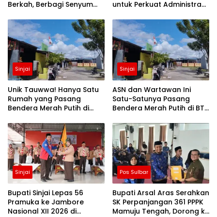
Berkah, Berbagi Senyum
untuk Perkuat Administrasi
dan Peduli Sepenuh Hati
dan Evaluasi Program
Sinjai
Sinjai
Unik Tauwwa! Hanya Satu
ASN dan Wartawan Ini
Rumah yang Pasang
Satu-Satunya Pasang
Bendera Merah Putih di
Bendera Merah Putih di BTN
Blok J BTN Lappa Mas 1
Lappa Mas 1 Sinjai
Sinjai
Sinjai
Pos Sulbar
Bupati Sinjai Lepas 56
Bupati Arsal Aras Serahkan
Pramuka ke Jambore
SK Perpanjangan 361 PPPK
Nasional XII 2026 di
Mamuju Tengah, Dorong ki