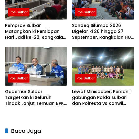
Pos Sulbar
Pos Sulbar
Pemprov Sulbar
Sandeq Silumba 2026
Matangkan ki Persiapan
Digelar ki 26 hingga 27
Hari Jadi ke-22, Rangkaian
September, Rangkaian HUT
Kegiatan Libatkan
Sulbar
Masyarakat
Pos Sulbar
Pos Sulbar
Gubernur Sulbar
Lewat Minisoccer, Personil
Targetkan ki Seluruh
gabungan Polda sulbar
Tindak Lanjut Temuan BPK
dan Polresta vs Kanwil
Tuntas 11 Agustus 2026
Kemenkeu Sulbar Eratkan
ki Ikatan Persaudaraan
Baca Juga