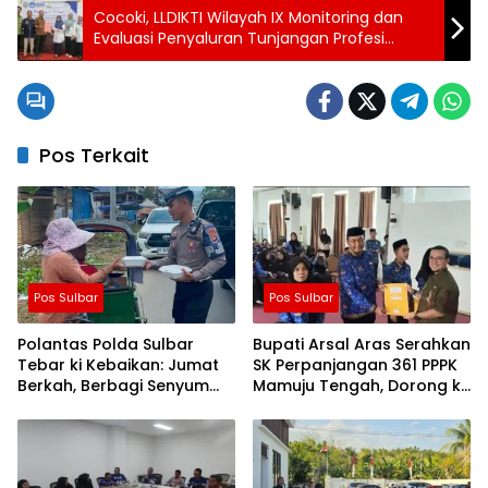
Cocoki, LLDIKTI Wilayah IX Monitoring dan
Evaluasi Penyaluran Tunjangan Profesi
Dosen di UIT
Pos Terkait
Pos Sulbar
Pos Sulbar
Polantas Polda Sulbar
Bupati Arsal Aras Serahkan
Tebar ki Kebaikan: Jumat
SK Perpanjangan 361 PPPK
Berkah, Berbagi Senyum
Mamuju Tengah, Dorong ki
dan Peduli Sepenuh Hati
Kebijakan Belanja Pegawai
Lebih Fleksibel