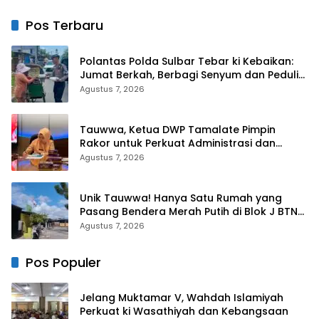
Cibubur
Kebijakan Belanja Pegawai
Lebih Fleksibel
Pos Terbaru
Polantas Polda Sulbar Tebar ki Kebaikan:
Jumat Berkah, Berbagi Senyum dan Peduli
Sepenuh Hati
Agustus 7, 2026
Tauwwa, Ketua DWP Tamalate Pimpin
Rakor untuk Perkuat Administrasi dan
Evaluasi Program
Agustus 7, 2026
Unik Tauwwa! Hanya Satu Rumah yang
Pasang Bendera Merah Putih di Blok J BTN
Lappa Mas 1 Sinjai
Agustus 7, 2026
Pos Populer
Jelang Muktamar V, Wahdah Islamiyah
Perkuat ki Wasathiyah dan Kebangsaan