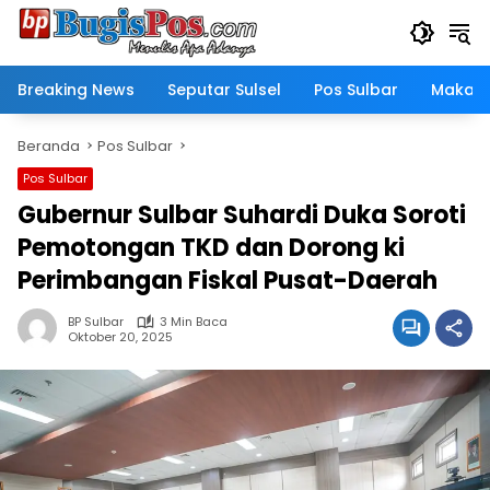
Langsung
ke
konten
Breaking News
Seputar Sulsel
Pos Sulbar
Makass
Beranda
Pos Sulbar
Pos Sulbar
Gubernur Sulbar Suhardi Duka Soroti
Pemotongan TKD dan Dorong ki
Perimbangan Fiskal Pusat-Daerah
BP Sulbar
3 Min Baca
Oktober 20, 2025